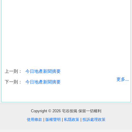
上一則：
今日地產新聞摘要
收
更多...
下一則：
今日地產新聞摘要
藏
樓
盤
Copyright © 2026 宅谷按揭 保留一切權利
繁
简
ENG
使用條款
|
版權聲明
|
私隱政策
|
投訴處理政策
體
体