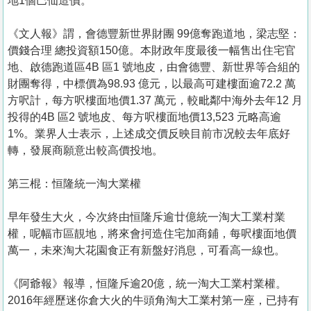
地1個巴仙造價。
《文人報》謂，會德豐新世界財團 99億奪跑道地，梁志堅：
價錢合理 總投資額150億。本財政年度最後一幅售出住宅官
地、啟德跑道區4B 區1 號地皮，由會德豐、新世界等合組的
財團奪得，中標價為98.93 億元，以最高可建樓面逾72.2 萬
方呎計，每方呎樓面地價1.37 萬元，較毗鄰中海外去年12 月
投得的4B 區2 號地皮、每方呎樓面地價13,523 元略高逾
1%。業界人士表示，上述成交價反映目前市况較去年底好
轉，發展商願意出較高價投地。
第三棍：恒隆統一淘大業權
早年發生大火，今次終由恒隆斥逾廿億統一淘大工業村業
權，呢幅市區靚地，將來會抲造住宅加商鋪，每呎樓面地價
萬一，未來淘大花園食正有新盤好消息，可看高一線也。
《阿爺報》報導，恒隆斥逾20億，統一淘大工業村業權。
2016年經歷迷你倉大火的牛頭角淘大工業村第一座，已持有