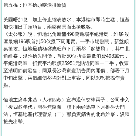
第五棍：恒基搶頭啖湯推新貨
美國唔加息，加上停止縮表放水，本港樓市即時生猛，恒基
加快推出手頭項目，兩盤傾巢而出搶吸客。
《太公報》說，恒地北角新盤498萬進場平絕港島，維峯‧浚
匯最細196呎首批50伙擬下周開賣。一手市場熱鬧，新盤傾
巢搶攻。恒地最積極響應旺市下月兩盤「起雙飛」，其中北
角維峯．浚匯搶先開價，首批50伙折實最低消費498萬元，
平絕港島區，折實平均呎價25951元貼近同區一二手，收票
至清明節前發售；同系長沙灣家壹預告周內開價，部署下月
中旬出擊，兩個細價盤均針對上車客，同以90%按揭作賣
點。
恒地主席李兆基（人稱四叔）宣布退休交棒兩子，公司步入
「後四叔年代」開盤無鬆懈，旗下兩頭馬車下月推盤大鬥
法，恒基地產代理營業（二）部負責銷售的北角維峯．浚匯
搶先出擊。