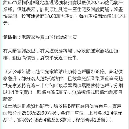
約85%業權的恒隆地產透過強制拍賣以底價20.756億元統一
業權。恒隆表示，計劃原址興建一座住宅及附設商舖，將盡
快展開。按可建數面18.63萬方呎計，每方呎樓面地價11,141
元。
第四棍：老牌家族賣山頂樓袋袋平安
有人辭官歸故里，有人連夜趕科場，今次航運家族沽山頂
樓，創新高價賣，袋袋平安近二億半。
《太公報》講，趙世光家族沽山頂特色戶賺2.68億。豪宅價
格急升，部分名人趁好價沽貨。已故華光航業集團董事長趙
世光家族持有逾三十年的山頂環翠園頂層兩伙特色戶，分別
以1.4億元賣出，呎價各逾5萬元，無論樓價或呎價均創項目
新高。
據土地註冊處資料顯示，環翠園B座頂層兩伙特色戶，實用
面積分別2593及2399方呎，各連一車位，上月各以1.4億元
易手，實呎分別約5.4萬及5.8萬元，樓價合共2.8億元。