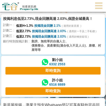
代
理
按揭利息低至2.73%,現金回贈高達 2.03%,保證全城最高！
主
計劃一
頁
低至H+1.3%
按揭現金回贈 2.1%
適用於新居屋
計劃二
低至2.73%
按揭現金回贈高達 2.03%
適用於一手及二手私樓
計劃三
搵
低至2.73%
按揭現金回贈高達 2.03%
適用於轉按套現
銀行特別按揭計劃
劏房、無稅單的自僱人士、
樓/
債務整合、資產審批(適合收入不足人士)、唐樓、村
成
屋等等
交
劉小姐
6332 2553
業
即時查詢
主
放
許小姐
6516 8889
盤
即時查詢
宅
谷
新居屋按揭，準業主預先Whatsapp登記可享有額外宅谷回