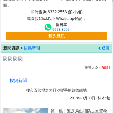
按
贈。
揭
即時查詢 6332 2553 (劉小姐)
或直接Click以下Whatsapp登記：
地
新居屋
產
6332 2553
博
預先登記
客
新聞資訊 >
按揭新聞
返回
地
產
新
瀏覽人次：
29611
聞
按揭新聞
數
樓市五節棍之大孖沙聯手搶啟德靚地
據
公
2019年3月30日 (林木地)
佈
第一棍：運房局出招防走空置稅