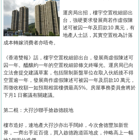
置
業
運房局出招，樓宇空置稅細節出
台，強硬要求發展商若作虛假陳
手
述可被囚一年及罰款10 萬元，有
冊
地產人士話，其實空置稅為計落
成本轉嫁消費者亦唔奇。
關
於
《香港雙報》話，樓宇空置稅細節出台，發展商虛假陳述可
我
囚一年。醞釀約一年的空置稅細節條文終曝光。運房局已向
們
立法會提交建議草案，包括限制新盤單位在取入伙紙後不得
空置逾一年，發展商作虛假陳述可被囚一年及罰款10 萬元，
而徵收稅額一如預期相當樓價最高5%。房屋事務委員會將於
下月1 日審議有關建議。
第二棍：大孖沙聯手搶啟德靚地
樓市造好，連地產大孖沙亦出手闊綽，今次會德豐加新世
界，一齊出手近百億，買入啟德跑道區地皮，仲略高上一幅