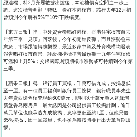
經達標，料3月亮麗數據出爐後，本港樓價有空間進一步上
調。這次標普明顯「轉軚」看好本港樓市，該行去年12月初
曾預測今年將有5%至10%下跌幅度。
【東方日報】指，中外資合奏唱好港樓。香港住宅樓市自去
年第三季「見頂」回落後，今年初開始反彈，而且漲勢愈來
愈急，市場跟隨轉趨樂觀，最近多家中資及外資機構均發表
報告唱好樓市前景。評級機構標準普爾預期一九年住宅樓價
可溫和上升5%；交銀國際則預期樓市漲勢或可持續到今年第
三季。
【蘋果日報】稱，銀行員工買樓，千萬可借九成，按揭息低
至一厘。有一種員工福利叫銀行員工按揭。銀行職員李先生
去年賣西環舊樓套現約600萬元，隨即以千萬元買入筲箕灣
新盤香島兩房戶，最大誘因是公司提供員工按揭計劃，逾千
萬元單位也能承造九成按揭，息率更低至約1厘，但他只借
65%按揭，因一旦裁員，也不須為轉按時要付出大筆首期煩
惱。