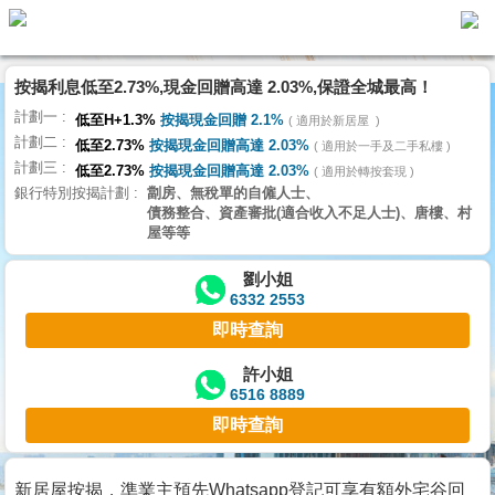
按揭利息低至2.73%,現金回贈高達 2.03%,保證全城最高！
主
計劃一
頁
低至H+1.3%
按揭現金回贈 2.1%
適用於新居屋
代
計劃二
理
低至2.73%
按揭現金回贈高達 2.03%
適用於一手及二手私樓
計劃三
搵
低至2.73%
按揭現金回贈高達 2.03%
適用於轉按套現
銀行特別按揭計劃
劏房、無稅單的自僱人士、
樓/
債務整合、資產審批(適合收入不足人士)、唐樓、村
成
屋等等
交
劉小姐
6332 2553
業
即時查詢
主
放
許小姐
6516 8889
盤
即時查詢
宅
谷
新居屋按揭，準業主預先Whatsapp登記可享有額外宅谷回