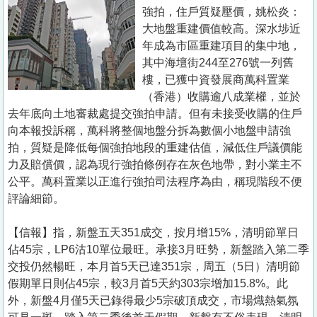
置
強拍，住戶質疑壓價，姚松炎：
業
大地盤重建價值較高。深水埗近
年成為市區重建項目的集中地，
手
其中海壇街244至276號一列舊
冊
樓，已獲中資發展商萬科置業
（香港）收購逾八成業權，並於
關
去年底向土地審裁處提交強拍申請。但有未接受收購的住戶
於
向本報投訴稱，萬科將整個地盤分拆為數個小地盤申請強
我
拍，質疑是降低每個強拍地段的重建估值，減低住戶議價能
們
力及賠償價，認為現行強拍條例存在灰色地帶，對小業主不
公平。萬科置業以正進行強拍司法程序為由，稱現階段不便
評論細節。
【信報】指，新盤五天351成交，按月增15%，清明節單日
佔45宗，LP6沽10單位最旺。承接3月旺勢，新盤踏入第二季
交投仍然暢旺，本月首5天已達351宗，周五（5日）清明節
假期單日則佔45宗，較3月首5天約303宗增加15.8%。此
外，新盤4月僅5天已錄得最少5宗破頂成交，市場熾熱氣氛