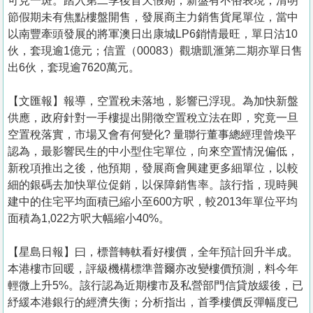
可見一斑。踏入第二季後首天假期，新盤有不俗表現，清明
節假期未有焦點樓盤開售，發展商主力銷售貨尾單位，當中
以南豐牽頭發展的將軍澳日出康城LP6銷情最旺，單日沽10
伙，套現逾1億元；信置（00083）觀塘凱滙第二期亦單日售
出6伙，套現逾7620萬元。
【文匯報】報導，空置稅未落地，影響已浮現。為加快新盤
供應，政府針對一手樓提出開徵空置稅立法在即，究竟一旦
空置稅落實，市場又會有何變化? 量聯行董事總經理曾煥平
認為，最影響民生的中小型住宅單位，向來空置情況偏低，
新稅項推出之後，他預期，發展商會興建更多細單位，以較
細的銀碼去加快單位促銷，以保障銷售率。該行指，現時興
建中的住宅平均面積已縮小至600方呎，較2013年單位平均
面積為1,022方呎大幅縮小40%。
【星島日報】曰，標普轉軚看好樓價，全年預計回升半成。
本港樓市回暖，評級機構標準普爾亦改變樓價預測，料今年
輕微上升5%。該行認為近期樓市及私營部門信貸放緩後，已
紓緩本港銀行的經濟失衡；分析指出，首季樓價反彈幅度已