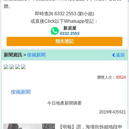
按
贈。
揭
即時查詢 6332 2553 (劉小姐)
或直接Click以下Whatsapp登記：
地
新居屋
產
6332 2553
博
預先登記
客
新聞資訊 >
按揭新聞
返回
地
產
新
瀏覽人次：
30524
聞
按揭新聞
數
今日地產新聞摘要
據
公
2019年4月6日
佈
【明報】謂，海壇街拆細地段申