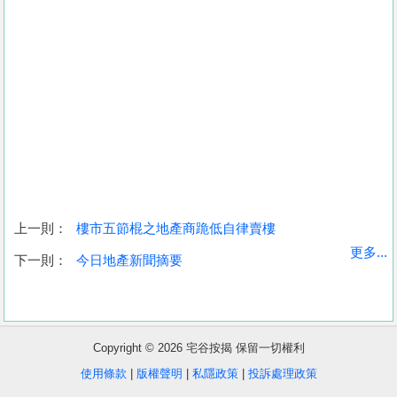
上一則：
樓市五節棍之地產商跪低自律賣樓
收
更多...
下一則：
今日地產新聞摘要
藏
樓
盤
Copyright © 2026 宅谷按揭 保留一切權利
繁
简
ENG
使用條款
|
版權聲明
|
私隱政策
|
投訴處理政策
體
体