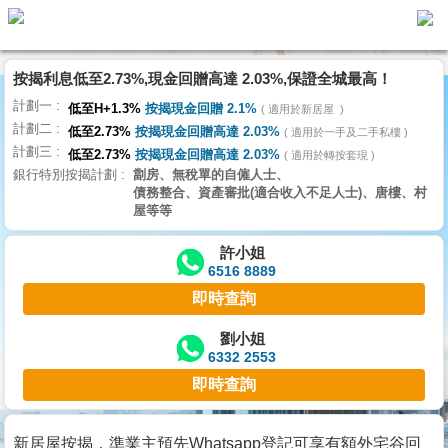
按揭利息低至2.73%,現金回贈高達 2.03%,保證全城最高！
主
計劃一
頁
低至H+1.3%
按揭現金回贈 2.1%
適用於新居屋
代
計劃二
理
低至2.73%
按揭現金回贈高達 2.03%
適用於一手及二手私樓
計劃三
搵
低至2.73%
按揭現金回贈高達 2.03%
適用於轉按套現
銀行特別按揭計劃
劏房、無稅單的自僱人士、
樓/
債務整合、資產審批(適合收入不足人士)、唐樓、村
成
屋等等
交
許小姐
6516 8889
業
即時查詢
主
放
劉小姐
6332 2553
盤
即時查詢
宅
谷
新居屋按揭，準業主預先Whatsapp登記可享有額外宅谷回