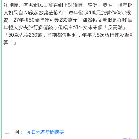
洋興嘆。有男網民日前在網上討論區「連登」發帖，指年輕
人如果自23歲起放棄去旅行，每年儲起4萬元旅費作保守投
資，27年後50歲時便可獲230萬元。雖然帖文看似是在呼籲
年輕人少去旅行多儲錢，但樓主卻在文末來個「反高潮」：
「50歲先得230萬，首期都俾唔起，年年去5次旅行使X晒佢
算！」
上一則：
今日地產新聞摘要