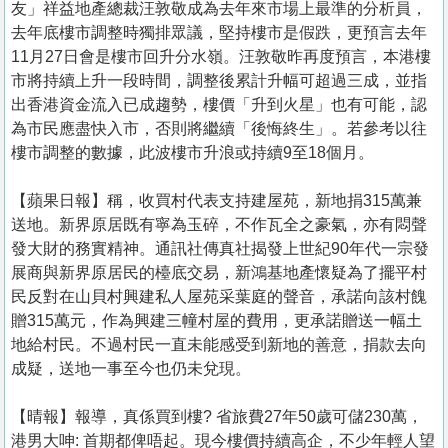
友」祥益地產總裁汪敦敬成為去年來市場上最準的分析員，
去年底樓市調整時獨排眾議，堅持樓市是假跌，更預言去年
11月27日會是樓市回升分水嶺。汪敦敬昨再度預言，本港樓
市將持續上升一段時間，調整後累計升幅可超過三成，並指
出香港資金流入已成趨勢，樓價「升到火星」也有可能，認
為市民應盡快入市，否則將繼續「後悔終生」。若參考以往
樓市調整的數據，此波樓市升浪或持續9至18個月。
【蘋果日報】稱，收買村代表支持建屋苑，新地捐315萬兼
送地。新界原居既有寧為玉碎，不作瓦全之豪氣，亦有悶聲
發大財的務實精神。通訊社傳真社揭發上世紀90年代一宗發
展商與新界原居民的檯底交易，新鴻基地產懷疑為了擺平村
民反對在山貝村興建私人屋苑采葉庭的聲音，承諾向該村餽
贈315萬元，作為興建三幢村屋的費用，更承諾贈送一幅土
地給村民。不過村民一直未能感受到新地的善意，捐款去向
成疑，送地一事至今也仍未兌現。
【晴報】報導，真係買到樓? 省旅費27年50歲可儲230萬，
港男大呻: 首期都俾唔起。現今樓價持續高企，不少年輕人望