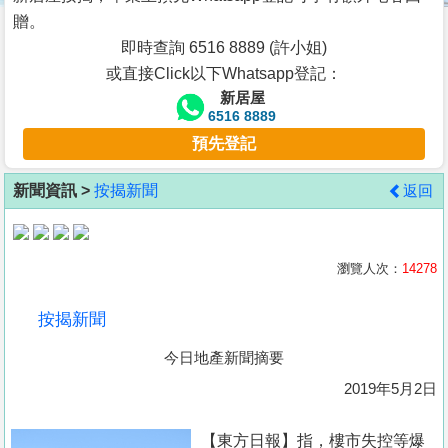
按
贈。
揭
即時查詢 6516 8889 (許小姐)
或直接Click以下Whatsapp登記：
地
新居屋
產
6516 8889
博
預先登記
客
新聞資訊 >
按揭新聞
返回
地
產
新
瀏覽人次：
14278
聞
按揭新聞
數
今日地產新聞摘要
據
公
2019年5月2日
佈
【東方日報】指，樓市失控等爆