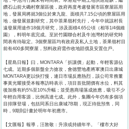
地，牛池灣竹園未有時間表。本港短中期土地供應短缺，繼
鑽石山前大磡村寮屋區後，政府再度考慮發展市區寮屋區用
地，發展局將就3個位於東九龍、面積共7.15公頃的寮屋區用
地，做發展規劃研究，其中茶果嶺村先行，今年中就該村長
遠發展用途作18個月研究，涉及面積4.65公頃（相等1/4個維
園），料明年底完成。至於竹園聯合村及牛池灣村的研究時
間表有待敲定。3個寮屋區均有政府及私人土地，茶果嶺村目
前有400多間寮屋，預料政府需作收地賠償及安置住戶。
【星島日報】曰，MONTARA「折讓價」起動，年輕客源佔
七成。近期多個新盤全力搶攻，會德豐地產將軍澳日出康城
MONTARA更以快打慢，連日市場反應熱烈，該公司常務董
事黃光耀接受本報專訪時表示，項目首批開價有水位，料其
後加推有約5%至10%升幅；並受惠商場落成效應，吸引不少
年輕自用客源，比例高達七成。此外，集團今年仍有多個項
目排隊登場，包括同系日出康城7B期，現正待批預售，同
時，9期則計畫於明年年初應市。
【文匯報】報導，汪敦敬：升浪或持續年半。「樓市大好