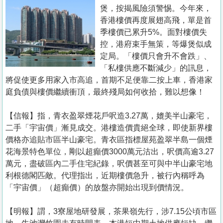
置
煲，按揭風險須警惕。今年來，
業
香港樓價再度展翅高飛，單是首
季樓價已累升5%。面對樓價失
手
控，港府束手無策，等爆煲似成
冊
定局。「樓價只會升不會跌」、
「私樓供應不斷減少」的訊息，
關
將促使更多用家入市高追，首期不足便靠二按上車，香港家
於
庭負債與樓價繼續衝頂，最終殘局如何收拾，難以想像！
我
們
【信報】指，青衣盈翠煙花戶呎造3.27萬，媲美半山豪宅，
二手「宇宙價」漸見成交。港樓造價貴絕全球，即使新界樓
價格亦追貼市區半山豪宅。青衣區指標屋苑盈翠半島一個煙
花海景特色單位，剛以超癲價3000萬元沽出，呎價高逾3.27
萬元，盡破區內二手住宅紀錄，呎價甚至可與中半山豪宅地
利根德閣匹敵。代理指出，近期樓價急升，被行內稱呼為
「宇宙價」（超癲價）的放盤亦開始出現到價情況。
【明報】謂，3寮屋地研發展，茶果嶺先行，涉7.15公頃市區