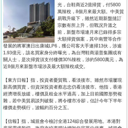
置
光，台鞋商近2億掃貨，付5800
業
萬辣稅，8個月來最大額。中美貿
易戰升級下，雖然近期新盤撻訂
手
宗數有所上升，但戰况升溫之
冊
前，新盤市場連月來已錄得多宗
大額掃貨個案，其中南豐等合作
關
發展的將軍澳日出康城LP6，獲公司客大手連掃13伙，涉逾
於
1.93億元，該名買家身分終曝光，為台灣鞋商湯普集團或有
我
關人士，是次掃貨須支付樓價30%辣稅，涉約5800萬元，為
們
近8個月來新盤市場涉及最大額辣稅成交。
【東方日報】指，投資者憂貿戰，看淡後市。雖然市場屢現
新高價買賣，但資深投資者蔡志忠仍看淡後市。他指，香港
經濟增長放緩，樓價及租金水平過高，加上目前國際形勢複
雜，若中美貿易談判破裂，將令樓市冷卻，估計今年下半年
樓價走勢橫行，波幅約百分之五。
【信報】指，城規會今檢討全港124綜合發展用地。本港對