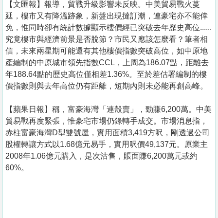
【文匯報】報導，貿戰升級影響未反映。中美貿易戰火蔓
延，樓市又有降溫跡象，新盤出現撻訂潮，連豪宅亦不能倖
免，惟同時卻有統計數據顯示樓價經已突破去年歷史高位......
究竟樓市與經濟前景是否脫節？市民又應該怎麼看？筆者相
信，未來兩星期可能還有其他樓價指數突破高位，如中原地
產編制的中原城市領先指數CCL，上周為186.07點，距離去
年188.64點的歷史高位僅相差1.36%。至於差估署編制的樓
價指數則與去年高位仍有距離，短期內則未必能再創高峰。
【蘋果日報】稱，富豪海灣「連殼賣」，勁賺6,200萬。中美
貿易戰再度緊張，惟豪宅市場仍錄轉手成交。市場消息指，
赤柱富豪海灣D型雙號屋，實用面積3,419方呎，剛透過公司
股權轉讓方式以1.68億元易手，實用呎價49,137元。原業主
2008年1.06億元購入，是次沽售，賬面賺6,200萬元或約
60%。