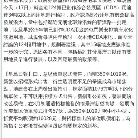
房屋需求殷切，政府亦絞盡腦汁增加住宅單位供應，城規會
今天（17日）就全港124幅已劃作綜合發展區（CDA）用途
達3年或以上的用地進行檢討，政府認為部分用地有機會提高
發展潛力，當中包括鄰近元朗北環線沿線的新潭路一批用
地，以及早於25年前已劃作CDA用途的屯門樂安排前海水化
淡廠用地。城規會每隔兩年檢討一次本港CDA用地，而今天
討論的124幅用地中，規劃署建議，其中15幅地皮應該作進
一步的研究，原因各有不同，包括檢討其發展潛力以便有關
用地及早進行發展，以及回應最新的政策等。
【星島日報】曰，意堤價單形式開售，面積350至1019呎。
新盤以招標形式出售、衍生透明度不足的爭議成為市場焦
點，地建會在上周發出新指引，規定面積1076方呎以下的分
層單位，不可以用招標方式出售，新指引公布後，發展商紛
改弦易轍，在3月初通過招標推售的愉景灣新盤意堤，發展商
昨突擊以價單形式推售57伙，為350至1019方呎中小戶型，
折實平均呎價約16028元，與招標售出的單位呎價相若，為
新指引公布後首個變陣跟從有關規定的新盤。