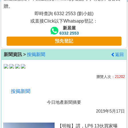
按
贈。
揭
即時查詢 6332 2553 (劉小姐)
或直接Click以下Whatsapp登記：
地
新居屋
產
6332 2553
博
預先登記
客
新聞資訊 >
按揭新聞
返回
地
產
新
瀏覽人次：
21202
聞
按揭新聞
數
今日地產新聞摘要
據
公
2019年5月17日
佈
【明報】謂，LP6 13伙買家曝