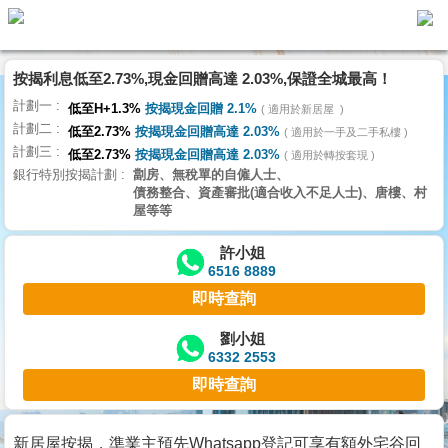
按揭利息低至2.73%,現金回贈高達 2.03%,保證全城最高！
主
計劃一
頁
低至H+1.3%
按揭現金回贈 2.1%
適用於新居屋
代
計劃二
理
低至2.73%
按揭現金回贈高達 2.03%
適用於一手及二手私樓
計劃三
搵
低至2.73%
按揭現金回贈高達 2.03%
適用於轉按套現
銀行特別按揭計劃
劏房、無稅單的自僱人士、
樓/
債務整合、資產審批(適合收入不足人士)、唐樓、村
成
屋等等
交
許小姐
6516 8889
業
即時查詢
主
放
劉小姐
6332 2553
盤
即時查詢
宅
谷
新居屋按揭，準業主預先Whatsapp登記可享有額外宅谷回