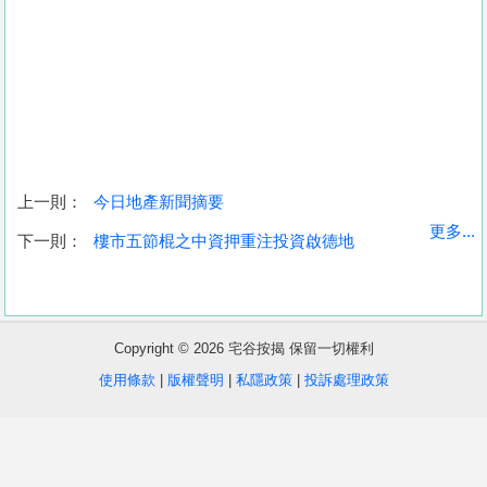
上一則：
今日地產新聞摘要
收
更多...
下一則：
樓市五節棍之中資押重注投資啟德地
藏
樓
盤
Copyright © 2026 宅谷按揭 保留一切權利
繁
简
ENG
使用條款
|
版權聲明
|
私隱政策
|
投訴處理政策
體
体