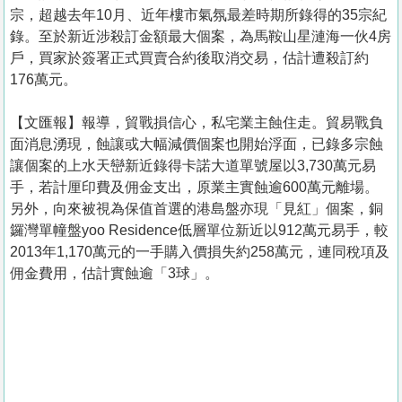
宗，超越去年10月、近年樓市氣氛最差時期所錄得的35宗紀
錄。至於新近涉殺訂金額最大個案，為馬鞍山星漣海一伙4房
戶，買家於簽署正式買賣合約後取消交易，估計遭殺訂約
176萬元。
【文匯報】報導，貿戰損信心，私宅業主蝕住走。貿易戰負
面消息湧現，蝕讓或大幅減價個案也開始浮面，已錄多宗蝕
讓個案的上水天巒新近錄得卡諾大道單號屋以3,730萬元易
手，若計厘印費及佣金支出，原業主實蝕逾600萬元離場。
另外，向來被視為保值首選的港島盤亦現「見紅」個案，銅
鑼灣單幢盤yoo Residence低層單位新近以912萬元易手，較
2013年1,170萬元的一手購入價損失約258萬元，連同稅項及
佣金費用，估計實蝕逾「3球」。