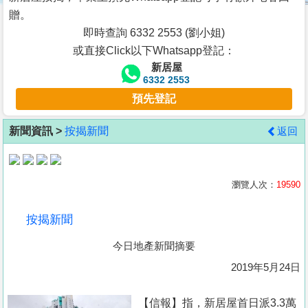
按
贈。
揭
即時查詢 6332 2553 (劉小姐)
或直接Click以下Whatsapp登記：
地
新居屋
產
6332 2553
博
預先登記
客
新聞資訊 >
按揭新聞
返回
地
產
新
瀏覽人次：
19590
聞
按揭新聞
數
今日地產新聞摘要
據
公
2019年5月24日
佈
【信報】指，新居屋首日派3.3萬