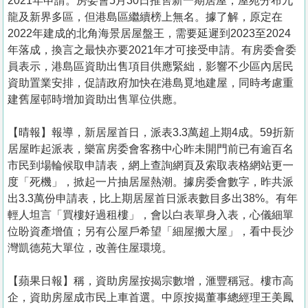
2021年申請。房委會5月30日推售新一期居屋，屋苑分布九
龍及新界多區，但港島區繼續榜上無名。據了解，原定在
2022年建成的北角海景居屋盤王，需要延遲到2023至2024
年落成，換言之最快亦要2021年才可接受申請。有房委會委
員表示，港島區資助出售項目供應緊絀，影響不少區內居民
資助置業安排，促請政府加快在港島覓地建屋，同時考慮重
建舊屋邨時增加資助出售單位供應。
【晴報】報導，新居屋首日，派表3.3萬超上期4成。59折新
居屋昨起派表，樂富房委會客務中心昨未開門前已有逾百名
市民到場輪候取申請表，網上查詢網頁及索取表格網站更一
度「死機」，掀起一片抽居屋熱潮。據房委會數字，昨共派
出3.3萬份申請表，比上期居屋首日派表數目多出38%。有年
輕人坦言「買樓好過租樓」，會以白表單身入表，心儀細單
位盼資產增值；另有公屋戶希望「細屋搬大屋」，看中長沙
灣凱德苑大單位，改善住屋環境。
【蘋果日報】稱，資助房屋按揭宗數增，滙豐稱冠。樓市高
企，資助房屋成市民上車首選。中原按揭董事總經理王美鳳