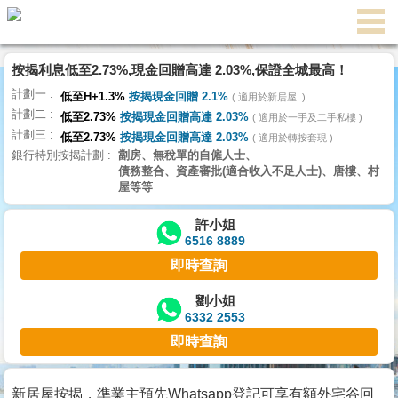
代
理
按揭利息低至2.73%,現金回贈高達 2.03%,保證全城最高！
主
計劃一
頁
低至H+1.3%
按揭現金回贈 2.1%
適用於新居屋
計劃二
低至2.73%
按揭現金回贈高達 2.03%
適用於一手及二手私樓
計劃三
搵
低至2.73%
按揭現金回贈高達 2.03%
適用於轉按套現
銀行特別按揭計劃
劏房、無稅單的自僱人士、
樓/
債務整合、資產審批(適合收入不足人士)、唐樓、村
成
屋等等
交
許小姐
6516 8889
業
即時查詢
主
放
劉小姐
6332 2553
盤
即時查詢
宅
谷
新居屋按揭，準業主預先Whatsapp登記可享有額外宅谷回