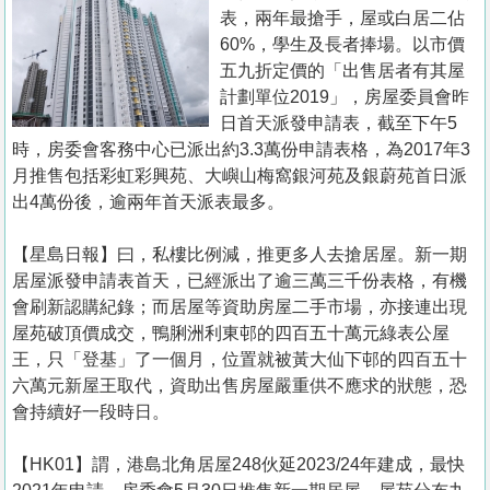
置
表，兩年最搶手，屋或白居二佔
業
60%，學生及長者捧場。以市價
五九折定價的「出售居者有其屋
手
計劃單位2019」，房屋委員會昨
冊
日首天派發申請表，截至下午5
時，房委會客務中心已派出約3.3萬份申請表格，為2017年3
關
月推售包括彩虹彩興苑、大嶼山梅窩銀河苑及銀蔚苑首日派
於
出4萬份後，逾兩年首天派表最多。
我
們
【星島日報】曰，私樓比例減，推更多人去搶居屋。新一期
居屋派發申請表首天，已經派出了逾三萬三千份表格，有機
會刷新認購紀錄；而居屋等資助房屋二手市場，亦接連出現
屋苑破頂價成交，鴨脷洲利東邨的四百五十萬元綠表公屋
王，只「登基」了一個月，位置就被黃大仙下邨的四百五十
六萬元新屋王取代，資助出售房屋嚴重供不應求的狀態，恐
會持續好一段時日。
【HK01】謂，港島北角居屋248伙延2023/24年建成，最快