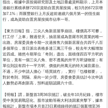
指出，根據中原按揭研究部及土地註冊處資料顯示，上月本
港銀行累積承辦720宗資助自置房屋按揭，較3月的672宗增
加7.1%；而匯豐銀行上月反超前連續六個月第一的恆生銀
行，成為資助自置房屋按揭市佔率一哥。
【東方日報】指，三尖八角新居屋爭崩頭。樓價高不可攀，
打工仔「上車」難過登天，抽居屋成為普羅市民置業的唯一
出路。房屋委員會今期一次過推售六個新居屋合共四千八百
多個單位，首日派出表格多達三萬三千份，較去年大幅增加
近四成。雖然今期單位「奇則」盡出，面積僅四百平方呎的
單位，竟有一個三尖八角、密不透風的卅平方呎儲物室；有
單位則設有四十一平方呎、價值約卅萬元的特大減音露台。
不過，不少申請人擔心「唔買就冇」，實行「乜樓都要」，
對於奇則、間隔、座向一於少理。房委會委員估計今次申請
人數勢必再創新高，預料超額認購六十倍。
【明報】謂，新盤首3周36宗撻訂，破去年10月紀錄 。樓市
受中美貿易戰惡化、股市波動等兩大利淡因素夾擊下，據本
報統計，新盤市場本月首23日累積錄得的撻訂個案增至36