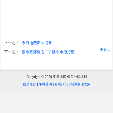
上一則：
今日地產新聞摘要
收
更多...
下一則：
樓市五節棍之二手樓牛市遭打窒
藏
樓
盤
Copyright © 2026 宅谷按揭 保留一切權利
繁
简
ENG
使用條款
|
版權聲明
|
私隱政策
|
投訴處理政策
體
体