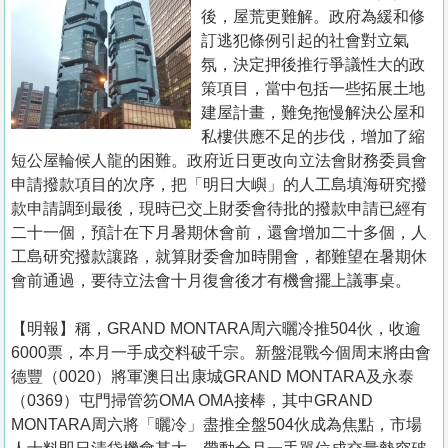
置
後，屋荒更難解。政府為緩和修
業
訂逃犯條例引起的社會對立氣
氛，決定押後推行爭議性大的政
手
策項目，當中包括一些拓展土地
冊
建屋計畫，難免拖慢解決公屋和
私樓供應不足的步伐，增加了縮
關
短公屋輪候人龍的困難。政府近日更改向立法會財務委員會
於
申請撥款項目的次序，把「明日大嶼」的人工島填海研究撥
我
款申請調到最後，現時已交上財委會待批的撥款申請已經有
們
二十一個，預計在下月暑期休會前，還會增加二十多個，人
工島研究撥款讓路，就算財委會加時開會，都難望在暑期休
會前通過，要待立法會十月復會後才有機會擺上議事桌。
【明報】稱，GRAND MONTARA周六曬冷推504伙，收逾
6000票，本月一手成交料破千宗。新盤混戰今個周末將由會
德豐（0020）將軍澳日出康城GRAND MONTARA及永泰
（0369）屯門掃管笏OMA OMA接棒，其中GRAND
MONTARA周六將「曬冷」盡推全盤504伙成為焦點，市場