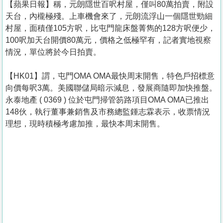
【蘋果日報】稱，元朗隱世百呎村屋，僅叫80萬拍賣，附設
天台，內櫳極殘。上車機會來了，元朗流浮山一個隱世勁細
村屋，面積僅105方呎，比屯門龍床盤菁雋的128方呎便少，
100呎加天台開價80萬元，價格之低極罕有，記者實地視察
情況，單位將於今日拍賣。
【HK01】謂，屯門OMA OMA最快周末開售，特色戶招標意
向價每呎3萬。美國聯儲局暗示減息，發展商隨即加快推盤。
永泰地產 ( 0369 ) 位於屯門掃管笏路項目OMA OMA已推出
148伙，執行董事兼銷售及市務總監鍾志霖表示，收票情況
理想，現時積極考慮加推，最快本周末開售。