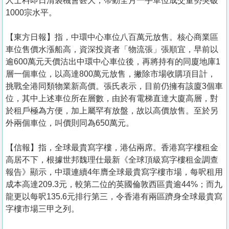
人士料即日清袋機會甚大，帶動全月一手單位成交量勢突破
1000宗水平。
【東方日報】指，中環中心車位八百萬元放售。核心商業區
車位售價水漲船高，資深投資者「物流張」張順宜，早前以
逾600萬元天價沽出中環中心車位後，再將持有的同廈地庫1
層一個車位，以高達800萬元放售，撇除市場收購項目計，
挑戰全港同類物業新高價。張氏表示，目前仍擁有該廈3個車
位，其中上述車位所在層數，由於有電梯直達大廈高層，對
於租戶極為方便，加上屬罕有放盤，故以高價放售。至於另
外兩個車位，叫價則同為650萬元。
【信報】指，全球最貴寫字樓，港佔兩席。香港寫字樓租金
高居不下，根據世邦魏理仕最新《全球頂級寫字樓租金調查
報告》顯示，中環連續4年膺全球最貴寫字樓市場，每呎租用
成本高達209.3元，較第二位的英國倫敦西區貴逾44%；而九
龍更以每呎135.6元排行第三，令香港有兩區躋身全球最貴寫
字樓市場三甲之列。