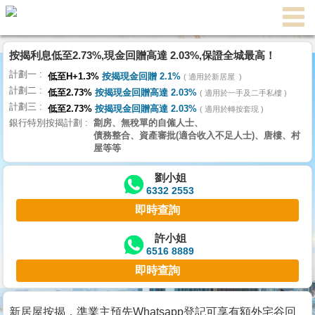
按揭利息低至2.73%,現金回贈高達 2.03%,保證全城最高！
主
計劃一
頁
低至H+1.3%
按揭現金回贈 2.1%
適用於新居屋
代
計劃二
理
低至2.73%
按揭現金回贈高達 2.03%
適用於一手及二手私樓
計劃三
搵
低至2.73%
按揭現金回贈高達 2.03%
適用於轉按套現
銀行特別按揭計劃
劏房、無稅單的自僱人士、
樓/
債務整合、資產審批(適合收入不足人士)、唐樓、村
成
屋等等
交
劉小姐
6332 2553
業
即時查詢
主
放
許小姐
6516 8889
盤
即時查詢
宅
谷
新居屋按揭，準業主預先Whatsapp登記可享有額外宅谷回