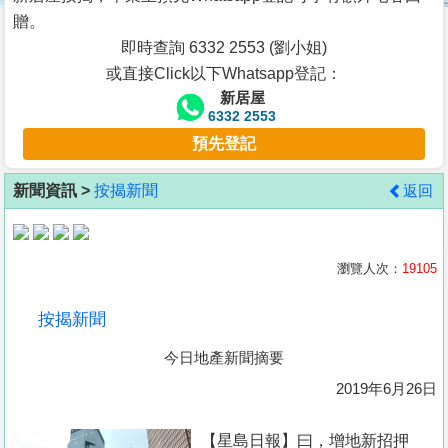
按
贈。
揭
即時查詢 6332 2553 (劉小姐)
或直接Click以下Whatsapp登記：
地
新居屋
產
6332 2553
博
預先登記
客
新聞資訊 >
按揭新聞
返回
地
產
新
瀏覽人次：
19105
聞
按揭新聞
數
今日地產新聞摘要
據
公
2019年6月26日
佈
【星島日報】曰，增地新招押