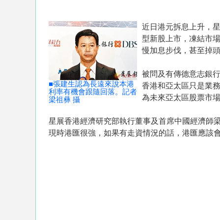
近日港元拆息上升，
型新股上市，凍結市
慢加息步伐，甚至掉
被問及有傳德意志銀
■張建生認為長遠來說本港
香港和亞太區只是業
利率有機會跟隨回落。記者
為未來亞太區股票市
梁祖彝 攝
星展香港經濟研究部執行董事及首席中國經濟師
現時港匯很強，如果有走資情況的話，港匯應該