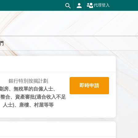
代理登入
們
銀行特別按揭計劃
即時申請
劏房、無稅單的自僱人士、
整合、資產審批(適合收入不足
人士)、唐樓、村屋等等