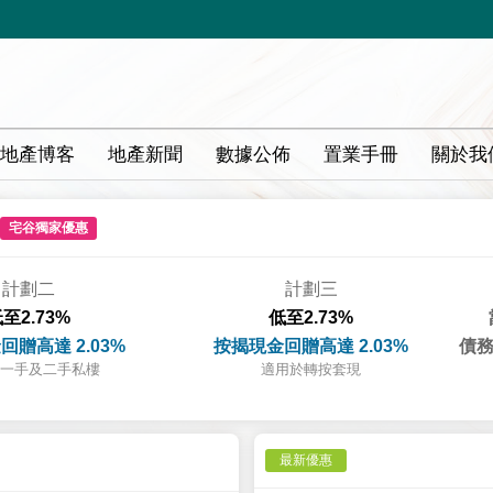
地產博客
地產新聞
數據公佈
置業手冊
關於我
宅谷獨家優惠
計劃二
計劃三
至2.73%
低至2.73%
回贈高達 2.03%
按揭現金回贈高達 2.03%
債務
一手及二手私樓
適用於轉按套現
最新優惠