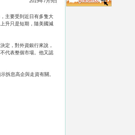
2019年7月9日
釋，主要受到近日有多隻大
口上升只是短期，隨美國減
的決定，對外資銀行來說，
定不代表整個市場。他又認
。
顯示拆息高企與走資有關。