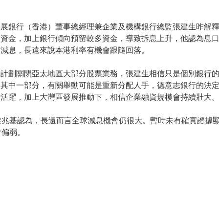
星展銀行（香港）董事總經理兼企業及機構銀行總監張建生昨解
場資金，加上銀行傾向預留較多資金，導致拆息上升，他認為息
頭減息，長遠來說本港利率有機會跟隨回落。
行計劃關閉亞太地區大部分股票業務，張建生相信只是個別銀行
務其中一部分，有關舉動可能是重新分配人手，德意志銀行的決
場活躍，加上大灣區發展推動下，相信企業融資規模會持續壯大
梁兆基認為，長遠而言全球減息機會仍很大。暫時未有確實證據
會偏弱。