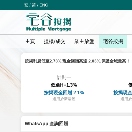
繁
/
简
/
ENG
主頁
搵樓/成交
業主放盤
宅谷按揭
按揭利息低至2.73%,現金回贈高達 2.03%,保證全城最高！
計劃一
低至H+1.3%
低
按揭現金回贈 2.1%
按揭現金
適用於新居屋
適用於
WhatsApp 查詢回贈