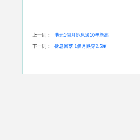
上一則：
港元1個月拆息逾10年新高
下一則：
拆息回落 1個月跌穿2.5厘