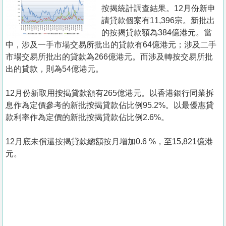
置
按揭統計調查結果。12月份新申
業
請貸款個案有11,396宗。新批出
的按揭貸款額為384億港元。當
手
中，涉及一手市場交易所批出的貸款有64億港元；涉及二手
冊
市場交易所批出的貸款為266億港元。而涉及轉按交易所批
出的貸款，則為54億港元。
關
於
12月份新取用按揭貸款額有265億港元。以香港銀行同業拆
我
息作為定價參考的新批按揭貸款佔比例95.2%。以最優惠貸
們
款利率作為定價的新批按揭貸款佔比例2.6%。
12月底未償還按揭貸款總額按月增加0.6 %，至15,821億港
元。