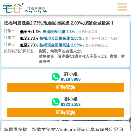
代
理
按揭利息低至2.73%,現金回贈高達 2.03%,保證全城最高！
主
計劃一
頁
低至H+1.3%
按揭現金回贈 2.1%
適用於新居屋
計劃二
低至2.73%
按揭現金回贈高達 2.03%
適用於一手及二手私樓
計劃三
搵
低至2.73%
按揭現金回贈高達 2.03%
適用於轉按套現
銀行特別按揭計劃
劏房、無稅單的自僱人士、
樓/
債務整合、資產審批(適合收入不足人士)、唐樓、村
成
屋等等
交
許小姐
6516 8889
業
即時查詢
主
放
劉小姐
6332 2553
盤
即時查詢
宅
谷
新居屋按揭，準業主預先Whatsapp登記可享有額外宅谷回