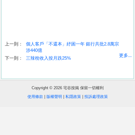
上一則：
個人客戶「不還本」紓困一年 銀行共批2.8萬宗
涉440億
收
更多...
下一則：
三辣稅收入按月跌25%
藏
樓
盤
Copyright © 2026 宅谷按揭 保留一切權利
繁
简
ENG
使用條款
|
版權聲明
|
私隱政策
|
投訴處理政策
體
体