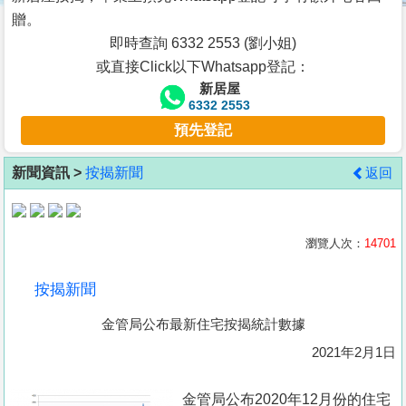
按
贈。
揭
即時查詢 6332 2553 (劉小姐)
或直接Click以下Whatsapp登記：
地
新居屋
產
6332 2553
博
預先登記
客
新聞資訊 >
按揭新聞
返回
地
產
新
瀏覽人次：
14701
聞
按揭新聞
數
金管局公布最新住宅按揭統計數據
據
公
2021年2月1日
佈
金管局公布2020年12月份的住宅