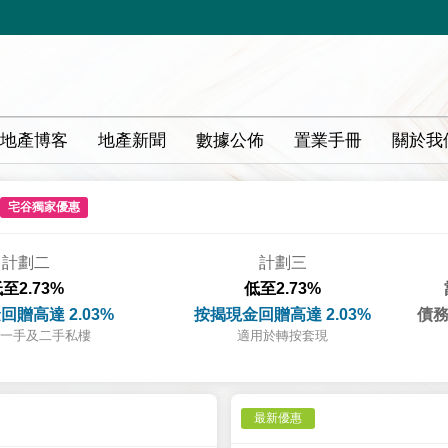
地產博客
地產新聞
數據公佈
置業手冊
關於我
宅谷獨家優惠
計劃二
計劃三
至2.73%
低至2.73%
回贈高達 2.03%
按揭現金回贈高達 2.03%
債務
一手及二手私樓
適用於轉按套現
最新優惠