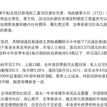
總署不點名批評新蒲崗工廈項目廣告失實。地政總署今日（27日
展商提出警告。署方指，該項目的廣告宣傳資料闡述工業處所可
請短期豁免書和繳付任何費用，屬失實誤導。涉事發展項目為九
下的東傲。
慮加息。美聯儲議息會議後主席鮑威爾暗示今年餘下7次議息會議
下香港未來息率的走勢，市場人士相信，當目前3,575億元的
並料今年首季本港1個月期的拆息將維持0.4厘以下，昨日逼0.2
收窄至3.3%，上揚13載。去年第四季股市反覆回落，私人住
392.5，按月降0.28%，連跌3個月共1.41%，跌至去年4月
屬2009年起連續13年按年錄得漲幅。業界人士認為，待新冠肺炎
錄得升幅，幅度有機會達一成。
。全球經歷世紀疫症，過去一年本港樓市表現反反覆覆，市場憧
預示樓市向好，得心應手。玄學家表示，籤文暗示貴價樓的市場
的更是樓價創新高，但宜自住不宜炒賣。本港虎年經濟初時未必