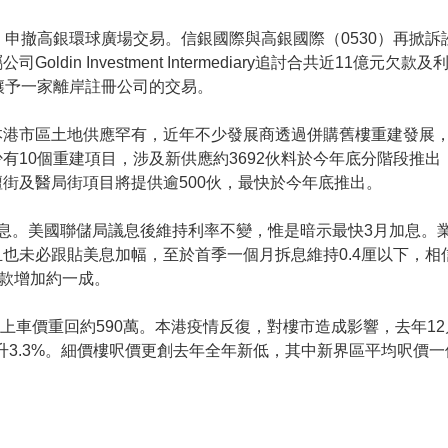
，申撤高銀環球廣場交易。信銀國際與高銀國際（0530）再掀
din Investment Intermediary追討合共近11億元
讓予一家離岸註冊公司的交易。
本港市區土地供應罕有，近年不少發展商透過併購舊樓重建發展
有10個重建項目，涉及新供應約3692伙料於今年底分階段推
街及醫局街項目將提供逾500伙，最快於今年底推出。
慳息。美國聯儲局議息後維持利率不變，惟是暗示最快3月加息。
也未必跟貼美息加幅，至於首季一個月拆息維持0.4厘以下，相
款增加約一成。
，上車價重回約590萬。本港疫情反復，對樓市造成影響，去年1
升3.3%。細價樓呎價更創去年全年新低，其中新界區平均呎價一個月