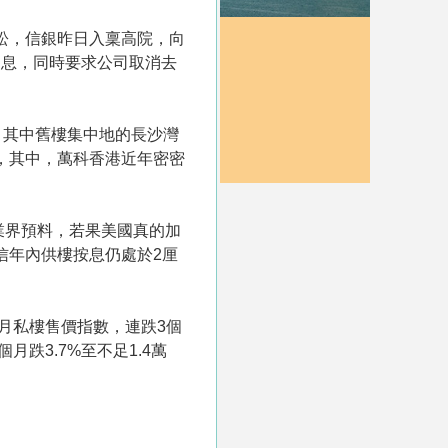
訴訟，信銀昨日入稟高院，向
欠款及利息，同時要求公司取消去
，其中舊樓集中地的長沙灣
出，其中，萬科香港近年密密
業界預料，若果美國真的加
信年內供樓按息仍處於2厘
2月私樓售價指數，連跌3個
跌3.7%至不足1.4萬