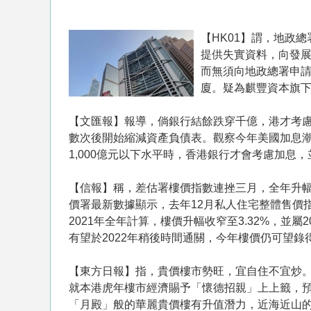
【HK01】謂，地政
提供失實資料，向發
而無須向地政總署申
廈。疑為麒豐資本旗
【文匯報】報導，倘銀行結餘跌穿千億，港才考
數次後開始縮減資產負債表。觀察今年美國加息潮
1,000億元以下水平時，香港銀行才會考慮加息，
【信報】稱，差估署樓價指數連挫三月，全年升幅
價署最新數據顯示，去年12月私人住宅整體售價指數報
2021年全年計算，樓價升幅收窄至3.32%，並
有望於2022年稍後時間通關，今年樓價仍可望
【東方日報】指，貴價樓市勢旺，宜自住不宜炒
就本港虎年樓市經濟賜予「懷德招親」上上籤，
「月殿」般的華麗貴價樓有升值潛力，近海近山