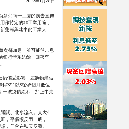
2022年1月28日
）就新蒲崗一工廈的廣告宣傳
以用作特定的非工業用途，
龍新蒲崗興建中的工業大
每次都加息，並可能於加息
本港銀行體系結餘，回落至
厘。
宅樓價備受影響。差餉物業估
錄得391以來的8個月低位；
最新一波疫情緩和，加上中港
憬通關、北水流入。黃大仙
較旺，平價樓反而一般，
理想，但會在秋天反彈。