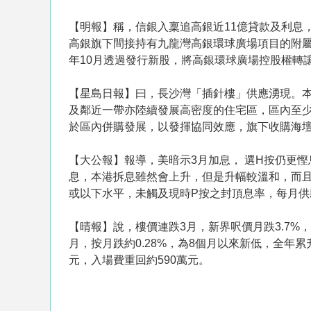
【明報】稱，信銀入稟追高銀近11億貸款及利息
高銀旗下間接持有九龍灣高銀環球廣場項目的附屬公司Gol
年10月透過發行新股，將高銀環球廣場控股權轉
【星島日報】曰，長沙灣「插針樓」供應湧現。
及鄰近一帶亦陸續發展高密度的住宅區，區內至少
於區內併購發展，以發揮協同效應，旗下收購海壇
【大公報】報導，美暗示3月加息， 選H按仍更
息，本港拆息雖然會上升，但是升幅較溫和，而且
或以下水平，未觸及現時P按之封頂息率，每月供
【晴報】說，樓價連跌3月，新界呎價月跌3.7%
月，按月跌約0.28%，為8個月以來新低，全年累
元，入場費重回約590萬元。