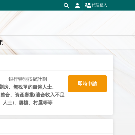
代理登入
們
銀行特別按揭計劃
即時申請
劏房、無稅單的自僱人士、
整合、資產審批(適合收入不足
人士)、唐樓、村屋等等