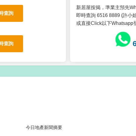
新居屋按揭，準業主預先Wh
時查詢
即時查詢 6516 8889 (許小姐
或直接Click以下Whatsap
時查詢
今日地產新聞摘要