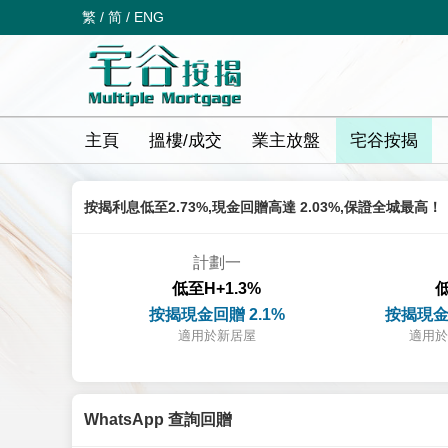
繁
/
简
/
ENG
主頁
搵樓/成交
業主放盤
宅谷按揭
按揭利息低至2.73%,現金回贈高達 2.03%,保證全城最高！
計劃一
低至H+1.3%
低
按揭現金回贈 2.1%
按揭現金
適用於新居屋
適用於
WhatsApp 查詢回贈