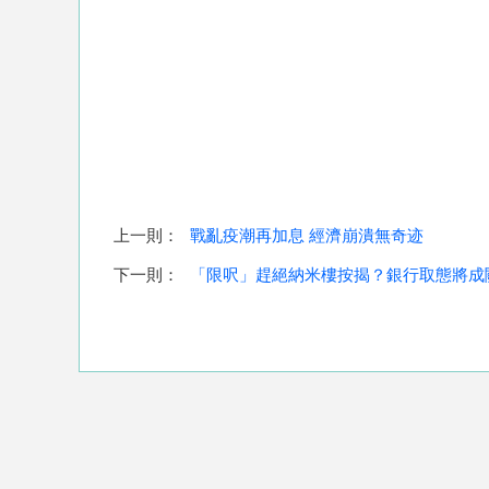
上一則：
戰亂疫潮再加息 經濟崩潰無奇迹
下一則：
「限呎」趕絕納米樓按揭？銀行取態將成關鍵