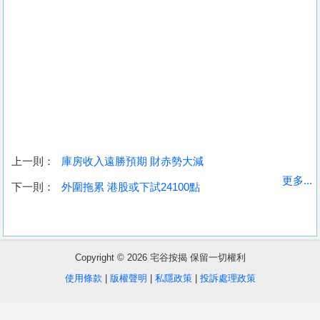
上一則：
庫房收入遠勝預期 財赤勢大減
收
更多...
下一則：
外圍拖累 港股或下試24100點
藏
樓
盤
Copyright © 2026 宅谷按揭 保留一切權利
繁
简
ENG
使用條款
|
版權聲明
|
私隱政策
|
投訴處理政策
體
体