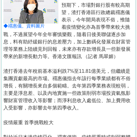
置
預期下，市場對銀行股有較高期
業
望，渣打香港區行政總裁禤惠儀
表示，今年開局表現不俗，惟隨
手
◆禤惠儀。資料圖片
着疫情變化亦為首季帶來較大挑
冊
戰，不過展望今年全年審慎樂觀，隨着日後美聯儲逐步加
息，料有助紓緩銀行的息差壓力，加上數碼化發展在財富管
關
理等業務上陸續見到回報，未來亦有存款增長及一些新發展
於
帶來的新增長動力等。香港文匯報訊 （記者 馬翠媚）
我
們
渣打香港去年稅前基本溢利跌7%至11.81億美元，但繼續是
集團貢獻最高的市場。禤惠儀指去年該行每季業績都有不俗
增長，有關增長來自多個範疇。去年第四季業務表現較弱，
主要是淨息差、以及內地實施一些政策削弱市場投資氣氛影
響財富管理收入等影響；而淨利息收入處低位、加上費用收
入受影響，亦影響去年第四季收入。
疫情嚴重 首季挑戰較大