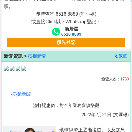
按
贈。
揭
即時查詢 6516 8889 (許小姐)
或直接Click以下Whatsapp登記：
地
新居屋
產
6516 8889
博
預先登記
客
新聞資訊 >
按揭新聞
返回
地
產
新
瀏覽人次：
1730
聞
按揭新聞
數
渣打禤惠儀：對全年業務審慎樂觀
據
公
2022年2月21日 (文匯報)
佈
環球經濟正逐漸復甦、以及加息