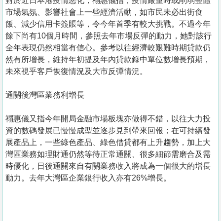
對於近日本港疫情惡化，禤惠儀指，疫情嚴重時或削弱整體
市場氣氛、影響社會上一些經濟活動，如市民未必出街食
飯、減少信用卡簽賬等，令今年首季有較大挑戰。不過今年
餘下尚有10個月時間，參照去年市場反彈的動力，她對該行
全年表現仍然相當有信心。參考以往經濟較艱難時期貸款仍
然有所增長，維持年初提及年內貸款錄中單位數增長預期，
未來視乎客戶恢復情況及大市反彈情況。
通關後灣區業務利增長
禤惠儀又指今年開局金融市場板塊亦做得不錯，以往大力投
資的數碼發展已慢慢成型並逐步見到帶來回報；在可持續發
展產品上，一些綠色產品、綠色借貸都有上升趨勢，加上大
灣區業務如理財通仍然等待正常通關、很多細節需磨合及需
時優化，日後通關來自有關業務收入將成為一個很大的增長
動力。去年大灣區企業銀行收入亦有26%增長。