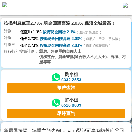
按揭利息低至2.73%,現金回贈高達 2.03%,保證全城最高！
主
計劃一
頁
低至H+1.3%
按揭現金回贈 2.1%
適用於新居屋
代
計劃二
理
低至2.73%
按揭現金回贈高達 2.03%
適用於一手及二手私樓
計劃三
搵
低至2.73%
按揭現金回贈高達 2.03%
適用於轉按套現
銀行特別按揭計劃
劏房、無稅單的自僱人士、
樓/
債務整合、資產審批(適合收入不足人士)、唐樓、村
成
屋等等
交
劉小姐
6332 2553
業
即時查詢
主
放
許小姐
6516 8889
盤
即時查詢
宅
谷
新居屋按揭，準業主預先Whatsapp登記可享有額外宅谷回