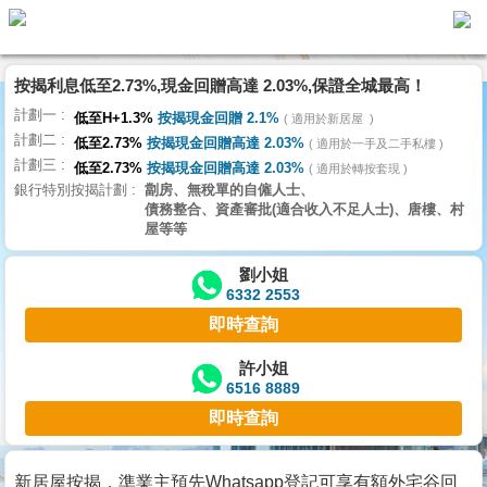
代
理
按揭利息低至2.73%,現金回贈高達 2.03%,保證全城最高！
主
計劃一
頁
低至H+1.3%
按揭現金回贈 2.1%
適用於新居屋
計劃二
低至2.73%
按揭現金回贈高達 2.03%
適用於一手及二手私樓
計劃三
搵
低至2.73%
按揭現金回贈高達 2.03%
適用於轉按套現
銀行特別按揭計劃
劏房、無稅單的自僱人士、
樓/
債務整合、資產審批(適合收入不足人士)、唐樓、村
成
屋等等
交
劉小姐
6332 2553
業
即時查詢
主
放
許小姐
6516 8889
盤
即時查詢
宅
谷
新居屋按揭，準業主預先Whatsapp登記可享有額外宅谷回