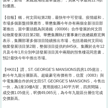
價單，新增「東鐵過海段通車優惠」，買家可享最高12%折
扣優惠。
【信報】稱，何文田站第2期，最快年中可登場。疫情緩和，
市場多個新盤排隊應市，華懋集團今年亦有兩個全新項目部
署推出，當中重頭戲為與港鐵（00066）合作發展的何文田
站物業發展項目第2期。華懋集團執行董事兼行政總裁蔡宏興
表示，集團部署多個項目陸續推出市場，包括港鐵何文田站
物業發展項目第2期，整個項目提供約845伙。集團於去年12
月及今年1月分別申請發展項目其中兩期的預售樓花同意書，
預計最快今年中推出市場。
【HK01】謂，ST. GEORGE'S MANSIONS四房1.05億沽，
創今年九龍分層新高。超級豪宅有價有市，信置（0083）與
中電集團合作的何文田ST. GEORGE'S MANSIONS，今售出
一伙，為1座10樓A室，實用面積2,140平方呎，四房間隔，
成交價1.05億元，呎價49,065元，為今年九龍區分層住宅成
交價新高。