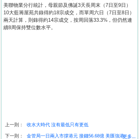
美聯物業分行統計，母親節及佛誕3天長周末（7日至9日）
10大藍籌屋苑共錄得約18宗成交，而單周六日（7日至8日）
兩天計算，則錄得約14宗成交，按周回落33.3%，但仍然連
續8周保持雙位數水平。
上一則：
收水大時代 沒有最低只有更低
收
下一則：
金管局一日兩入市撐港元 接錢56.68億 美匯強港
更多...