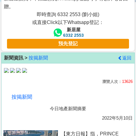
按
贈。
揭
即時查詢 6332 2553 (劉小姐)
或直接Click以下Whatsapp登記：
地
新居屋
產
6332 2553
博
預先登記
客
新聞資訊 >
按揭新聞
返回
地
產
新
瀏覽人次：
13626
聞
按揭新聞
數
今日地產新聞摘要
據
公
2022年5月10日
佈
【東方日報】指，PRINCE