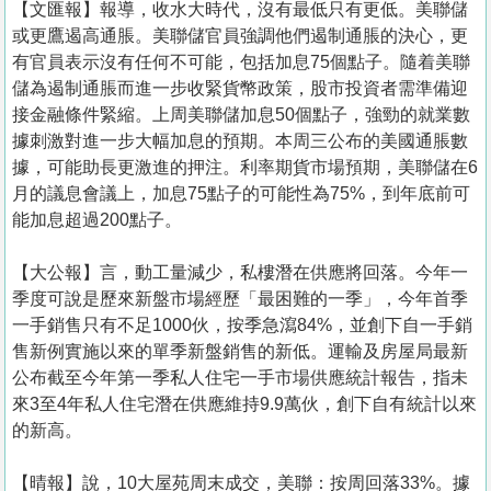
【文匯報】報導，收水大時代，沒有最低只有更低。美聯儲
或更鷹遏高通脹。美聯儲官員強調他們遏制通脹的決心，更
有官員表示沒有任何不可能，包括加息75個點子。隨着美聯
儲為遏制通脹而進一步收緊貨幣政策，股市投資者需準備迎
接金融條件緊縮。上周美聯儲加息50個點子，強勁的就業數
據刺激對進一步大幅加息的預期。本周三公布的美國通脹數
據，可能助長更激進的押注。利率期貨市場預期，美聯儲在6
月的議息會議上，加息75點子的可能性為75%，到年底前可
能加息超過200點子。
【大公報】言，動工量減少，私樓潛在供應將回落。今年一
季度可說是歷來新盤市場經歷「最困難的一季」，今年首季
一手銷售只有不足1000伙，按季急瀉84%，並創下自一手銷
售新例實施以來的單季新盤銷售的新低。運輸及房屋局最新
公布截至今年第一季私人住宅一手市場供應統計報告，指未
來3至4年私人住宅潛在供應維持9.9萬伙，創下自有統計以來
的新高。
【晴報】說，10大屋苑周末成交，美聯：按周回落33%。據