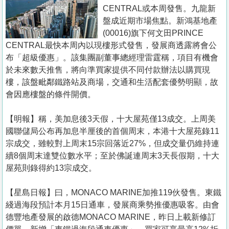
置
CENTRAL或本周發售。九龍新
業
盤成近期市場焦點。新鴻基地產
(00016)旗下何文田PRINCE
手
CENTRAL最快本周內以現樓形式發售，發展商透露將會公
冊
布「超級優惠」。該集團副董事總經理雷霆稱，項目有機會
於未來數天推售，將向準買家提供不同付款辦法以購買現
關
樓，該盤毗鄰鐵路站及商場，交通和生活配套優勢明顯，故
於
會因應樓盤的條件開價。
我
們
【明報】稱，美加息後3天假，十大屋苑僅13成交。上周美
國聯儲局公布再加息半厘後的首個周末，本港十大屋苑錄11
宗成交，雖較對上周末15宗回落近27%，但成交量仍維持連
續8個周末達雙位數水平；至於佛誕連周末3天長假期，十大
屋苑則錄得約13宗成交。
【星島日報】曰，MONACO MARINE加推119伙發售。東鐵
綫過海段預計本月15日通車，發展商乘勢推優惠吸客。由會
德豐地產發展的啟德MONACO MARINE，昨日上載新修訂