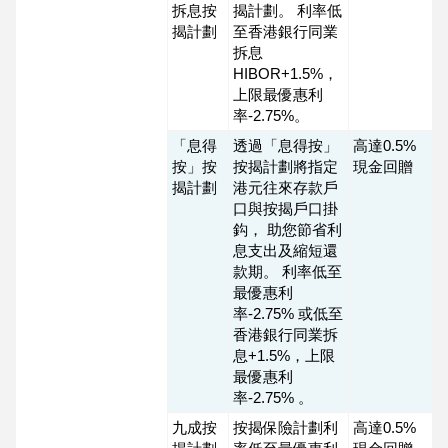
拆息按
揭計劃。 利率低
揭計劃
至香港銀行同業
拆息
HIBOR+1.5%，
上限最優惠利
率-2.75%。
「息得
透過「息得按」
高達0.5%
按」按
按揭計劃將指定
現金回贈
揭計劃
港元往來存款戶
口與按揭戶口掛
鈎， 助您節省利
息支出及縮短還
款期。 利率低至
最優惠利
率-2.75% 或低至
香港銀行同業拆
息+1.5%，上限
最優惠利
率-2.75% 。
九成按
按揭保險計劃利
高達0.5%