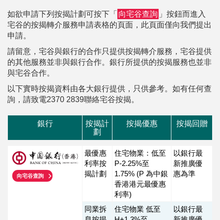
按
如欲申請下列按揭計劃可按下「
向宅谷查詢
」按鈕而進入
揭
宅谷的按揭轉介服務申請表格的頁面，此頁面僅向我們提出
申請。
地
請留意，宅谷與銀行的合作只提供按揭轉介服務，宅谷提供
產
的其他服務並非與銀行合作。銀行所提供的按揭服務也並非
博
與宅谷合作。
客
以下實時按揭資料由各大銀行提供，只供參考。如有任何查
詢，請致電2370 2839聯絡宅谷按揭。
地
產
銀行
按揭計
按揭優惠
按揭回贈
新
劃
聞
最優惠
住宅物業：低至
以銀行最
利率按
P-2.25%至
新推廣優
數
揭計劃
1.75% (P 為中銀
惠為準
向宅谷查詢
據
香港港元最優惠
公
利率)
佈
同業拆
住宅物業 低至
以銀行最
息按揭
H+1.3%至
新推廣優