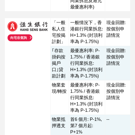
同業拆息及港元
最優惠利率)
「一般
一般情況下，香
現金回贈:
私人住
港銀行同業拆息:
按個別申
宅按揭
H+1.3% (封頂利
請情況
向宅谷查詢
計劃」
率為 P-1.75%)
｢存款
最優惠利率: P-
現金回贈:
掛鈎按
1.75% / 香港銀
按個別申
揭戶
行同業拆息:
請情況
口｣貸
H+1.3% (封頂利
款計劃
率為 P-1.75%)
物業套
最優惠利率: P-
現金回贈:
現/轉按
1.75% / 香港銀
按個別申
行同業拆息:
請情況
H+1.3% (封頂利
率為 P-1.75%)
物業抵
首6 個月: P-1%,
--
押透支
第7 個月起:
P+1%