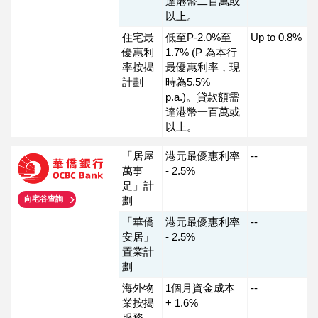
達港幣二百萬或
以上。
住宅最
低至P-2.0%至
Up to 0.8%
優惠利
1.7% (P 為本行
率按揭
最優惠利率，現
計劃
時為5.5%
p.a.)。貸款額需
達港幣一百萬或
以上。
「居屋
港元最優惠利率
--
萬事
- 2.5%
足」計
劃
向宅谷查詢
「華僑
港元最優惠利率
--
安居」
- 2.5%
置業計
劃
海外物
1個月資金成本
--
業按揭
+ 1.6%
服務