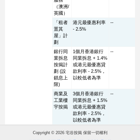
（澳洲/
英國）
「租者
港元最優惠利率
--
置其
- 2.5%
屋」計
劃
銀行同
1個月香港銀行
--
業拆息
同業拆息 + 1.4%
按揭計
或港元最優惠貸
劃 (設
款利率 - 2.5%，
鎖息上
以較低者為準
限)
商業及
3個月香港銀行
--
收
工業樓
同業拆息 + 1.5%
藏
宇按揭
或港元最優惠貸
款利率 - 2.5%，
樓
以較低者為準
盤
Copyright © 2026 宅谷按揭 保留一切權利
繁
简
ENG