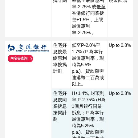
揭計劃
率低至最優惠利
現金回贈
率-2.75% 或低至
香港銀行同業拆
息+1.5%，上限
最優惠利
率-2.75% 。
住宅好
低至P-2.0%至
Up to 0.8%
息按最
1.7% (P 為本行
優惠利
最優惠利率，現
向宅谷查詢
率按揭
時為5.5%
計劃
p.a.)。貸款額需
達港幣二百萬或
以上。
住宅好
H+1.4%, 封頂利
Up to 0.8%
息按同
率 P-2.75% (H為
業拆息
1個月銀行同業
按揭計
拆息；P 為本行
劃
最優惠利率，現
時為5.25%
p.a.)。貸款額需