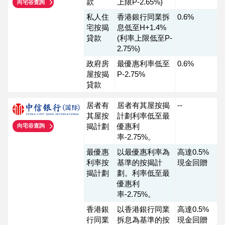
款
上限P-2.65%)
向宅谷查詢
私人住
香港銀行同業拆
0.6%
宅按揭
息低至H+1.4%
貸款
(利率上限低至P-
2.75%)
政府房
最優惠利率低至
0.6%
屋按揭
P-2.75%
貸款
居者有
居者有其屋按揭
--
其屋按
計劃利率低至最
揭計劃
優惠利
向宅谷查詢
率-2.75%。
最優惠
以最優惠利率為
高達0.5%
利率按
基準的按揭計
現金回贈
揭計劃
劃。利率低至最
優惠利
率-2.75%。
香港銀
以香港銀行同業
高達0.5%
行同業
拆息為基準的按
現金回贈