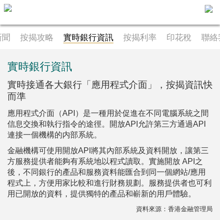
新聞
按揭攻略
實時銀行資訊
按揭利率
印花稅
聯絡
主
頁
代
實時銀行資訊
理
搵
實時接通各大銀行「應用程式介面」，按揭資訊快
樓/
而準
成
應用程式介面（API）是一種用於促進在不同電腦系統之間
交
信息交換和執行指令的途徑。開放API允許第三方通過API
連接一個機構的内部系統。
業
主
金融機構可使用開放API將其內部系統及資料開放，讓第三
方服務提供者能夠有系統地以程式讀取。實施開放 API之
放
後，不同銀行的產品和服務資料能匯合到同一個網站/應用
盤
程式上，方便用家比較和進行財務規劃。服務提供者也可利
用已開放的資料，提供獨特的產品和嶄新的用戶體驗。
宅
資料來源：香港金融管理局
谷