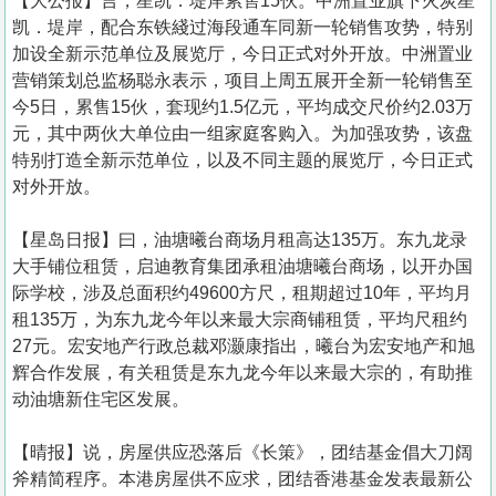
【大公报】言， 星凯．堤岸累售15伙。中洲置业旗下火炭星
凯．堤岸，配合东铁綫过海段通车同新一轮销售攻势，特别
加设全新示范单位及展览厅，今日正式对外开放。中洲置业
营销策划总监杨聪永表示，项目上周五展开全新一轮销售至
今5日，累售15伙，套现约1.5亿元，平均成交尺价约2.03万
元，其中两伙大单位由一组家庭客购入。为加强攻势，该盘
特别打造全新示范单位，以及不同主题的展览厅，今日正式
对外开放。
【星岛日报】曰，油塘曦台商场月租高达135万。东九龙录
大手铺位租赁，启迪教育集团承租油塘曦台商场，以开办国
际学校，涉及总面积约49600方尺，租期超过10年，平均月
租135万，为东九龙今年以来最大宗商铺租赁，平均尺租约
27元。宏安地产行政总裁邓灏康指出，曦台为宏安地产和旭
辉合作发展，有关租赁是东九龙今年以来最大宗的，有助推
动油塘新住宅区发展。
【晴报】说，房屋供应恐落后《长策》，团结基金倡大刀阔
斧精简程序。本港房屋供不应求，团结香港基金发表最新公