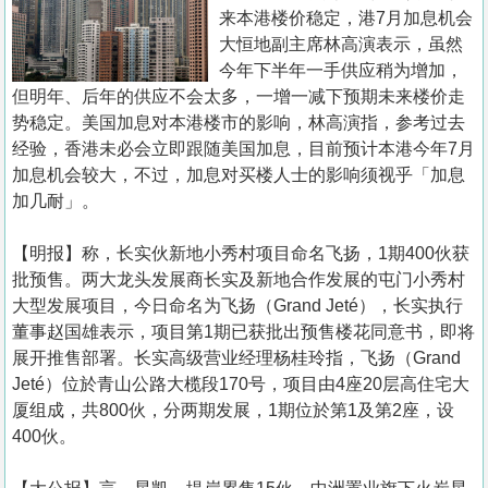
置
来本港楼价稳定，港7月加息机会
业
大恒地副主席林高演表示，虽然
今年下半年一手供应稍为增加，
手
但明年、后年的供应不会太多，一增一减下预期未来楼价走
册
势稳定。美国加息对本港楼市的影响，林高演指，参考过去
经验，香港未必会立即跟随美国加息，目前预计本港今年7月
关
加息机会较大，不过，加息对买楼人士的影响须视乎「加息
於
加几耐」。
我
们
【明报】称，长实伙新地小秀村项目命名飞扬，1期400伙获
批预售。两大龙头发展商长实及新地合作发展的屯门小秀村
大型发展项目，今日命名为飞扬（Grand Jeté），长实执行
董事赵国雄表示，项目第1期已获批出预售楼花同意书，即将
展开推售部署。长实高级营业经理杨桂玲指，飞扬（Grand
Jeté）位於青山公路大榄段170号，项目由4座20层高住宅大
厦组成，共800伙，分两期发展，1期位於第1及第2座，设
400伙。