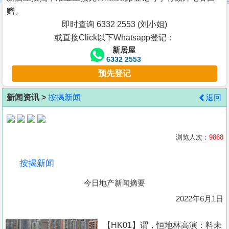
按
赠。
揭
即时查询 6332 2553 (刘小姐)
或直接Click以下Whatsapp登记：
地
新居屋
产
6332 2553
博
预先登记
客
新闻资讯 >
按揭新闻
返回
地
产
新
浏览人次：
9868
闻
按揭新闻
数
今日地产新闻摘要
据
公
2022年6月1日
布
【HK01】谓，恒地林高演：料未