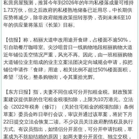
私营房屋预测，推算今年到2026年的年均私楼落成量可维持
1.73万伙，但之后政府的私楼熟地储备已近用尽，中长期供
应势将减少，除非政府能推政策扭转形势，否则未来6至10
年的供应量将落后《长策》目标。
【信报】称，栢丽大道申改用途开食肆，占楼面不逾50%，
引自助餐厅咖啡室。尖沙咀昔日一线购物地段栢丽购物大道
近年铺位丢空情况严重，风光不再。因此，由一班栢丽购物
大道铺位业主组成的业主立案法团决定向城规会申请，拟把
铺位申请作「食肆」用途，相关比例不超过50%楼面面积，
希望「活化」整条购物街，令其重拾光辉。
【东方日报】指，夫妻不同住或可分开扣租金税。财政预算
案建议提供新的住宅租金税项扣除，上限为10万港元。立法
会《2022年税务（修订）（关於住宅租金的税项扣除）条例
草案》委员会昨日举行会议，审议并通过该草案，将於下月
22日提交立法会恢复二读。不少议员关注政府酌情权及执行
方式。有议员指出，如情侣分开居住，可分开申请扣税，草
案成为不鼓励结婚的原因；如两夫妻分开居住、独立交税，