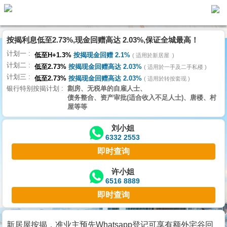
按揭利息低至2.73%,现金回赠高达 2.03%,保证全城最高！
主
计划一
页
低至H+1.3%
按揭现金回赠 2.1%
适用於新居屋
代
计划二
理
低至2.73%
按揭现金回赠高达 2.03%
适用於一手及二手私楼
计划三
搵
低至2.73%
按揭现金回赠高达 2.03%
适用於转按套现
银行特别按揭计划
劏房、无税单的自雇人士、
楼/
债务整合、资产审批(适合收入不足人士)、唐楼、村
成
屋等等
交
刘小姐
6332 2553
业
即时查询
主
放
许小姐
6516 8889
盘
即时查询
宅
谷
新居屋按揭，准业主预先Whatsapp登记可享有额外宅谷回