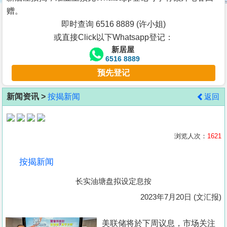
按
赠。
揭
即时查询 6516 8889 (许小姐)
或直接Click以下Whatsapp登记：
地
新居屋
产
6516 8889
博
预先登记
客
新闻资讯 >
按揭新闻
返回
地
产
新
浏览人次：
1621
闻
按揭新闻
数
长实油塘盘拟设定息按
据
公
2023年7月20日 (文汇报)
布
美联储将於下周议息，市场关注