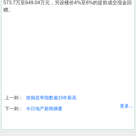
573.7万至649.04万元，另设楼价4%至6%的提前成交现金回
赠。
上一则：
按揭息率指数逾15年新高
收
更多...
下一则：
今日地产新闻摘要
藏
楼
盘