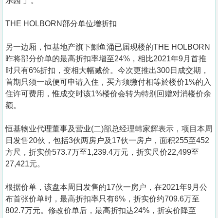
乐园 」。
THE HOLBORN部分单位增折扣
另一边厢，恒基地产旗下鰂鱼涌已届现楼的THE HOLBORN
昨将部分价单的最高折扣率增至24%，相比2021年9月首推
时只有6%折扣，变相大幅减价。今次更推出300日成交期，
首期只须一成便可申请入住，买方须缴付相等於楼价1%的入
住许可费用，惟成交时该1%楼价会转为特别回赠对消楼价余
额。
恒基物业代理董事及营业(二)部总经理韩家辉表示，项目本周
日发售20伙，包括3伙两房户及17伙一房户，面积255至452
方尺，折实价573.7万至1,239.4万元，折实尺价22,499至
27,421元。
根据价单，该盘本周日发售的17伙一房户，在2021年9月公
布首张价单时，最高折扣率只有6%，折实价约709.6万至
802.7万元。修改价单后，最高折扣达24%，折实价降至