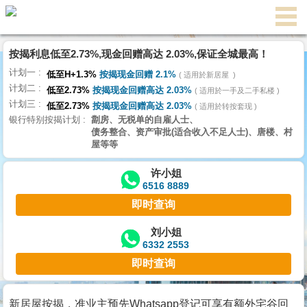
代
理
按揭利息低至2.73%,现金回赠高达 2.03%,保证全城最高！
主
计划一
页
低至H+1.3%
按揭现金回赠 2.1%
适用於新居屋
计划二
低至2.73%
按揭现金回赠高达 2.03%
适用於一手及二手私楼
计划三
搵
低至2.73%
按揭现金回赠高达 2.03%
适用於转按套现
银行特别按揭计划
劏房、无税单的自雇人士、
楼/
债务整合、资产审批(适合收入不足人士)、唐楼、村
成
屋等等
交
许小姐
6516 8889
业
即时查询
主
放
刘小姐
6332 2553
盘
即时查询
宅
谷
新居屋按揭，准业主预先Whatsapp登记可享有额外宅谷回