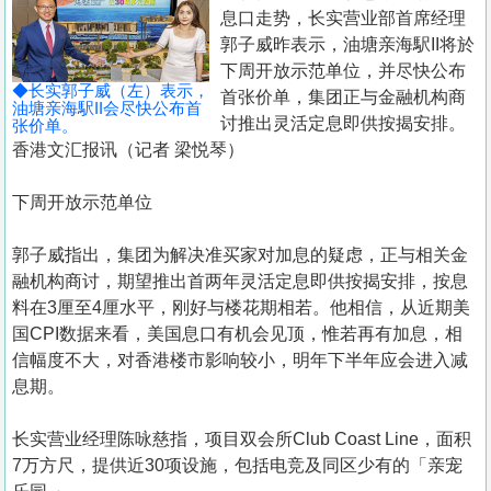
置
息口走势，长实营业部首席经理
业
郭子威昨表示，油塘亲海駅II将於
下周开放示范单位，并尽快公布
手
◆长实郭子威（左）表示，
首张价单，集团正与金融机构商
册
油塘亲海駅II会尽快公布首
讨推出灵活定息即供按揭安排。
张价单。
香港文汇报讯（记者 梁悦琴）
关
於
下周开放示范单位
我
们
郭子威指出，集团为解决准买家对加息的疑虑，正与相关金
融机构商讨，期望推出首两年灵活定息即供按揭安排，按息
料在3厘至4厘水平，刚好与楼花期相若。他相信，从近期美
国CPI数据来看，美国息口有机会见顶，惟若再有加息，相
信幅度不大，对香港楼市影响较小，明年下半年应会进入减
息期。
长实营业经理陈咏慈指，项目双会所Club Coast Line，面积
7万方尺，提供近30项设施，包括电竞及同区少有的「亲宠