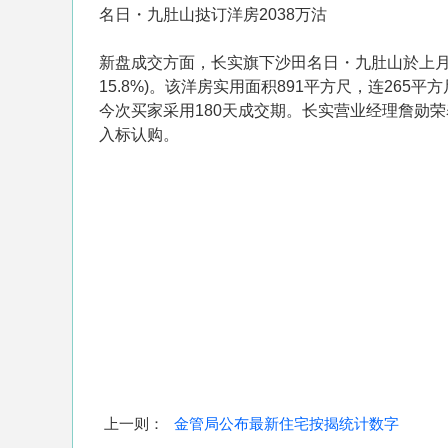
名日・九肚山挞订洋房2038万沽
新盘成交方面，长实旗下沙田名日・九肚山於上月中挞订
15.8%)。该洋房实用面积891平方尺，连265平
今次买家采用180天成交期。长实营业经理詹勋
入标认购。
上一则：
金管局公布最新住宅按揭统计数字