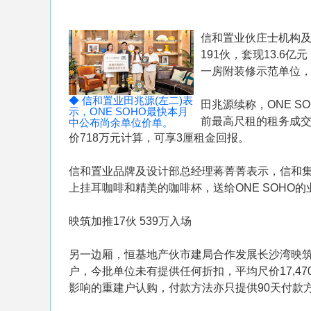
信和置业伙庄士机构及
191伙，套现13.6
一房附装修示范单位，
◆ 信和置业田兆源(左二)表
田兆源续称，ONE S
示，ONE SOHO最快本月
前最高尺租的租务成交来
中公布尚余单位价单。
价718万元计算，可享3厘租金回报。
信和置业品牌及设计部总经理蒋菁菁表示，信和集团
上挂耳咖啡和精美的咖啡杯，送给ONE SOHO
映筑加推17伙 539万入场
另一边厢，恒基地产伙市建局合作发展长沙湾映筑已
户，今批单位未有提供任何折扣，平均尺价17,470元，
影响的重建户认购，付款方法亦只提供90天付款