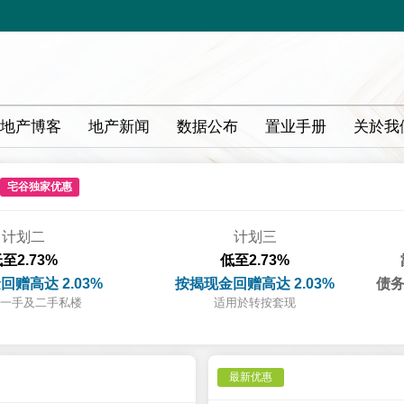
地产博客
地产新闻
数据公布
置业手册
关於我
宅谷独家优惠
计划二
计划三
至2.73%
低至2.73%
回赠高达 2.03%
按揭现金回赠高达 2.03%
债务
一手及二手私楼
适用於转按套现
最新优惠