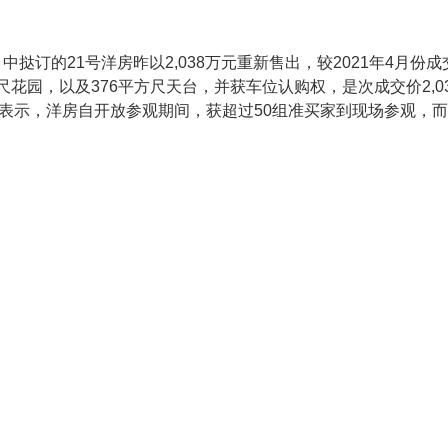
的21号洋房昨以2,038万元重新售出，较2021年4月份成交价
方尺花园，以及376平方尺天台，并获车位认购权，是次成交价2,03
荣表示，洋房自开放参观期间，获超过50组准买家到现场参观，