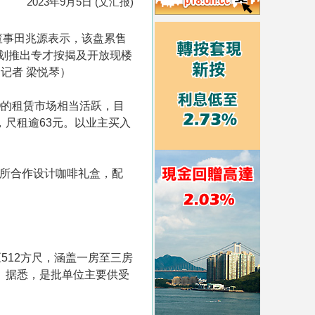
2023年9月5日 (文汇报)
行董事田兆源表示，该盘累售
并计划推出专才按揭及开放现楼
记者 梁悦琴）
HO的租赁市场相当活跃，目
，尺租逾63元。以业主买入
究所合作设计咖啡礼盒，配
512方尺，涵盖一房至三房
88元。据悉，是批单位主要供受