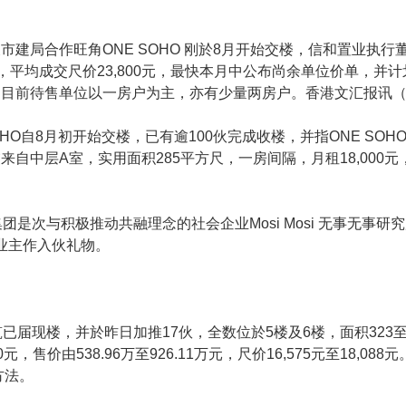
市建局合作旺角ONE SOHO 刚於8月开始交楼，信和置业执
亿元，平均成交尺价23,800元，最快本月中公布尚余单位价单，
目前待售单位以一房户为主，亦有少量两房户。香港文汇报讯（
OHO自8月初开始交楼，已有逾100伙完成收楼，并指ONE SO
自中层A室，实用面积285平方尺，一房间隔，月租18,000元
是次与积极推动共融理念的社会企业Mosi Mosi 无事无事研
的业主作入伙礼物。
届现楼，并於昨日加推17伙，全数位於5楼及6楼，面积323至
售价由538.96万至926.11万元，尺价16,575元至18,0
方法。