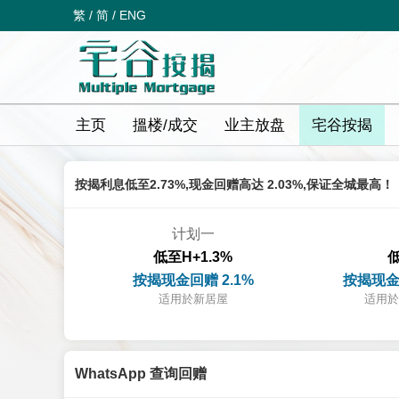
繁
/
简
/
ENG
主页
搵楼/成交
业主放盘
宅谷按揭
按揭利息低至2.73%,现金回赠高达 2.03%,保证全城最高！
计划一
低至H+1.3%
低
按揭现金回赠 2.1%
按揭现金
适用於新居屋
适用於
WhatsApp 查询回赠