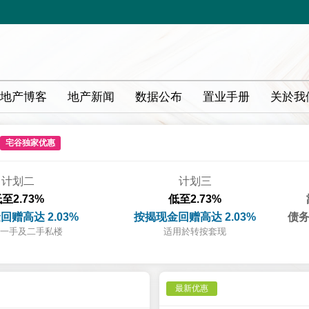
地产博客
地产新闻
数据公布
置业手册
关於我
宅谷独家优惠
计划二
计划三
至2.73%
低至2.73%
回赠高达 2.03%
按揭现金回赠高达 2.03%
债务
一手及二手私楼
适用於转按套现
最新优惠