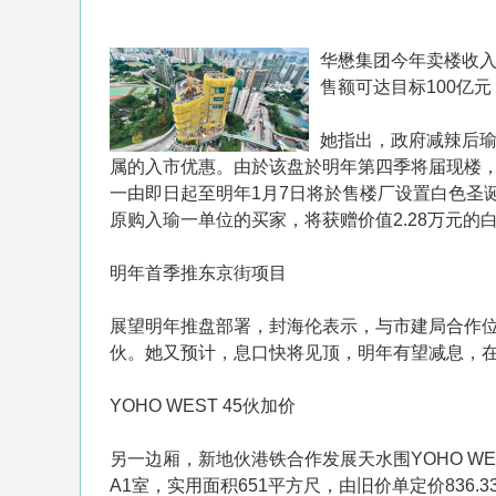
华懋集团今年卖楼收入
售额可达目标100亿
她指出，政府减辣后瑜
属的入市优惠。由於该盘於明年第四季将届现楼
一由即日起至明年1月7日将於售楼厂设置白色圣
原购入瑜一单位的买家，将获赠价值2.28万元的白
明年首季推东京街项目
展望明年推盘部署，封海伦表示，与市建局合作位
伙。她又预计，息口快将见顶，明年有望减息，
YOHO WEST 45伙加价
另一边厢，新地伙港铁合作发展天水围YOHO WE
A1室，实用面积651平方尺，由旧价单定价836.33