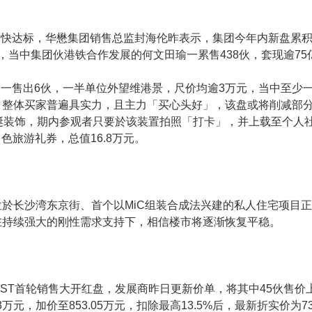
快达标，华懋集团销售总监封海伦昨表示，集团今年内新盘累积售出
元，当中集团伙港铁合作发展的何文田瑜一累售438伙，套现逾7
一售出6伙，一半单位外望维港景，尺价均逾3万元，当中至少
，整体买家普遍具实力，且主力「买心头好」，该盘或将削减部
诞装饰，期内参观者只要於该装置拍照「打卡」，并上载至个人社
色旅游礼券，总值16.8万元。
於长沙湾东京街、首个以MiC组装合成法兴建的私人住宅项目正
在持续强大的刚性需求支持下，相信楼市将逐渐恢复平稳。
ST首轮销售大开红盘，发展商昨日更新价单，将其中45伙售价上调
万元，加价至853.05万元，扣除最高13.5%后，最新折实价为737