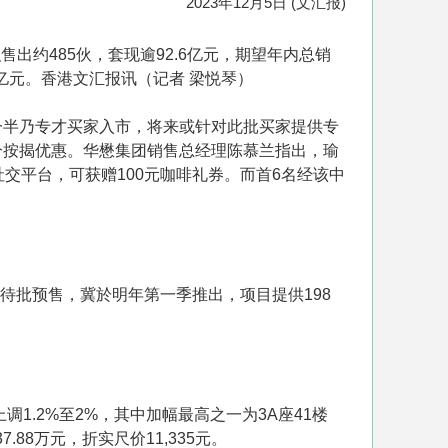
2023年12月5日 (文汇报)
约485伙，套现逾92.6亿元，期望年内总销
5亿元。香港文汇报讯（记者 梁悦琴）
一半乃专才买家入市，将来或针对此批买家提供专
分按揭优惠。华懋集团销售总经理陈慕兰指出，瑜
交平台，可获赠100元咖啡礼券。而首6名经该中
待批预售，冀於明年第一季推出，项目提供198
1.2%至2%，其中加幅最高之一为3A座41楼
.88万元，折实尺价11,335元。