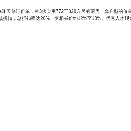
 Sea昨天修订价单，将3伙实用772至828方尺的两房一套户型的价
减折扣，总折扣率达20%，变相减价约12%至13%。优秀人才