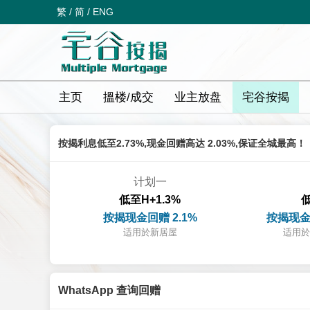
繁
/
简
/
ENG
主页
搵楼/成交
业主放盘
宅谷按揭
按揭利息低至2.73%,现金回赠高达 2.03%,保证全城最高！
计划一
低至H+1.3%
低
按揭现金回赠 2.1%
按揭现金
适用於新居屋
适用於
WhatsApp 查询回赠