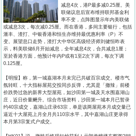
置
减息4次，港P最多减0.25厘。美
业
联储议息后宣布维持联邦基金利
率不变，点阵图显示年内美联储
手
或减息3次，每次减0.25厘。而在香港，多间主要银行，包括
册
滙丰、渣打、中银香港和恒生亦维持最优惠利率（P）不
变。展望息口走势，渣打大中华区高级经济师刘健恒昨表
关
示，料美联储6月开始减息，全年减息4次，合共减息1厘；
於
至於香港方面，他预计年内P或有1至2次下调，每次下调
我
0.125厘。
们
【明报】称，第一城嘉湖本月未完已共破百宗成交。楼市气
氛转旺，十大指标屋苑交投同步反弹，尤其是「撤辣」前楼
价跌势过急的新界大型屋苑，如沙田第一城及天水围嘉湖山
庄，近日价量飈升。综合市场资料，沙田第一城本月已暂录
约40宗成交，嘉湖山庄录63宗，单是该两屋苑本月成交量已
逼近十大屋苑上月全月共110宗水平，其中嘉湖山庄更录得
本月第3宗复式户成交。