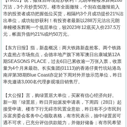
【HK01】说，撤辣后终现短炒获利！元朗单幢楼东辉阁288
万沽，3个月炒贵50万。楼市全面撤辣，个别在低撤辣前入
市的投资者成功把握低位买货，相隔约3个月成功提价21%沽
出单位，成功短炒获利！有投资者最新以288万元沽出元朗
单幢楼东辉阁一个低层单位，较2023年12底买入价237.5万
元，帐面升值约21%或约50万元。
【东方日报】指，新盘概况：两大铁路新盘抢客。两个铁路
大盘抢占市场焦点，会德丰地产旗下将军澳日出康城第12A
期SEASONS PLACE，过去6日已累收逾一万张入票，收票
量为4个月来最劲。长实集团(01113)的香港仔黄竹坑站港岛
南岸第3B期Blue Coast亦定於下周对外开放示范单位，昨日
率先邀请3,000名代理参观项目销售厅。
【大公报】言，购绿置居大单位，买家有信心经济向好。
新一期「绿置居」昨日开始派发申请表，下周四（28日）起
接受申请。楼市下行无碍市民置业意欲，昨日有不少市民到
乐富房委会客务中心领取表格，有市民表示，抽中绿置居可
遇不可求，已充分评估供款能力，并做好储备；有市民希望