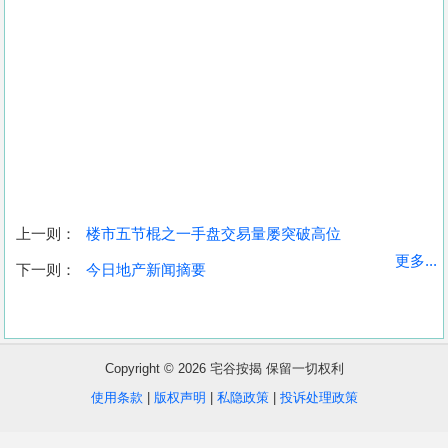
上一则：
楼市五节棍之一手盘交易量屡突破高位
收
更多...
下一则：
今日地产新闻摘要
藏
楼
盘
Copyright © 2026 宅谷按揭 保留一切权利
繁
简
ENG
使用条款
|
版权声明
|
私隐政策
|
投诉处理政策
体
体