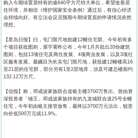
购入今期绿置居特有的逾640平方尺特大单位，希望改善居
住环境，并相信《维护国家安全条例》通过后，有信心经济
会持续向好。有立法会议员预期今期绿置居的申请情况依然
理想。
【星岛日报】曰，屯门限尺地批建12幢住宅群。今年初有多
个项目获批图则，屋宇署昨公布，今年1月共批出20份建筑
图则，包括13项住宅及商住发展、4项商业发展，以及3项社
区服务发展。最瞩目为长实屯门限尺地，获批建12幢楼高16
至21层的住宅群，部分另有1至2层地库，涉及可建总楼面约
132.12万方尺。
【信报】称，邓成波家族联合道银主楼3700万售出。曾由资
深投资者「铺王」邓成波家族持有的九龙城联合道25号全幢
住宅，今年初由银主接管放售，最终以3700万元沽出，较意
向价低500万元或11.9%。