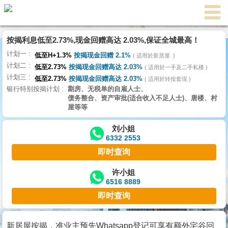
代
理
按揭利息低至2.73%,现金回赠高达 2.03%,保证全城最高！
主
计划一
页
低至H+1.3%
按揭现金回赠 2.1%
适用於新居屋
计划二
低至2.73%
按揭现金回赠高达 2.03%
适用於一手及二手私楼
计划三
搵
低至2.73%
按揭现金回赠高达 2.03%
适用於转按套现
银行特别按揭计划
劏房、无税单的自雇人士、
楼/
债务整合、资产审批(适合收入不足人士)、唐楼、村
成
屋等等
交
刘小姐
6332 2553
业
即时查询
主
放
许小姐
6516 8889
盘
即时查询
宅
谷
新居屋按揭，准业主预先Whatsapp登记可享有额外宅谷回