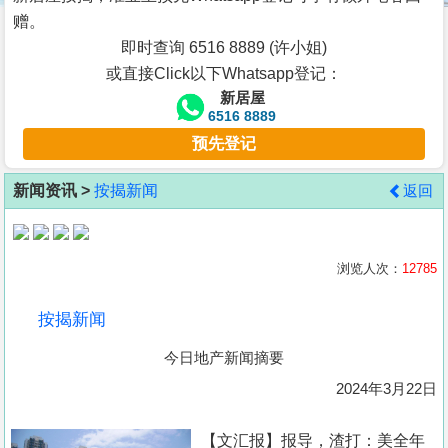
按
赠。
揭
即时查询 6516 8889 (许小姐)
或直接Click以下Whatsapp登记：
地
新居屋
产
6516 8889
博
预先登记
客
新闻资讯 >
按揭新闻
返回
地
产
新
浏览人次：
12785
闻
按揭新闻
数
今日地产新闻摘要
据
公
2024年3月22日
布
【文汇报】报导，渣打：美全年