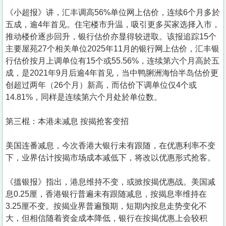
《小超报》讲，汇丰调高56%单位网上估价，连续6个月多於
五成，逾4年首见。住宅楼市升温，吸引更多买家选择入市，
推动楼价逐步回升，银行估价亦显得较进取。该报追踪15个
主要屋苑27个相关单位2025年11月的银行网上估价，汇丰银
行估价按月上调单位有15个或55.56%，连续第六个月高於五
成，是2021年9月后逾4年首见，当中鸭脷洲海怡半岛估价更
创超过两年（26个月）新高，而估价下调单位仅4个或
14.81%，同样是连续第六个月处於单位数。
第三棍：本港未减息 按揭抢客变招
美国连番减息，今次香港大银行未有跟随，在优惠利率不变
下，业界估计按揭市场成本减低下，将改以优惠形式抢客。
《搵银报》指出，港息维持不变，或掀按揭优惠战。美国减
息0.25厘，香港银行普遍未有跟随减息，按揭息率维持在
3.25厘不变。按揭业界普遍预期，短期内按息走势变化不
大，但相信随着资金成本降低，银行在按揭优惠上会较积