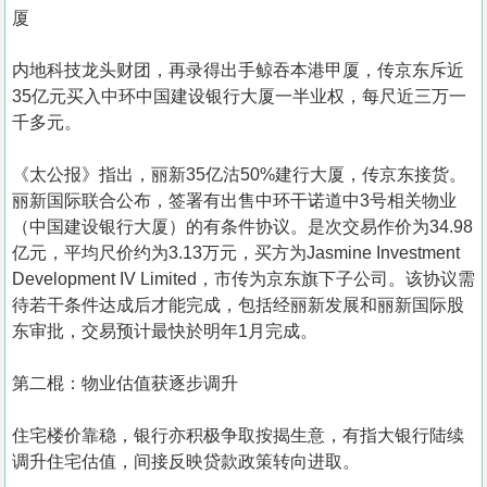
置
厦
业
内地科技龙头财团，再录得出手鲸吞本港甲厦，传京东斥近
手
35亿元买入中环中国建设银行大厦一半业权，每尺近三万一
册
千多元。
关
《太公报》指出，丽新35亿沽50%建行大厦，传京东接货。
於
丽新国际联合公布，签署有出售中环干诺道中3号相关物业
我
（中国建设银行大厦）的有条件协议。是次交易作价为34.98
们
亿元，平均尺价约为3.13万元，买方为Jasmine Investment
Development IV Limited，市传为京东旗下子公司。该协议需
待若干条件达成后才能完成，包括经丽新发展和丽新国际股
东审批，交易预计最快於明年1月完成。
第二棍：物业估值获逐步调升
住宅楼价靠稳，银行亦积极争取按揭生意，有指大银行陆续
调升住宅估值，间接反映贷款政策转向进取。