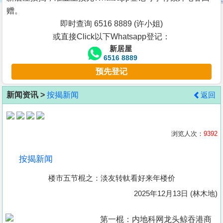
按
赠。
揭
即时查询 6516 8889 (许小姐)
或直接Click以下Whatsapp登记：
地
新居屋
产
6516 8889
博
预先登记
客
新闻资讯 >
按揭新闻
返回
地
产
新
浏览人次：
9392
闻
按揭新闻
数
楼市五节棍之：淡友转軚看好来年楼价
据
公
2025年12月13日 (林木地)
布
第一棍：内地科网龙头鲸吞港商