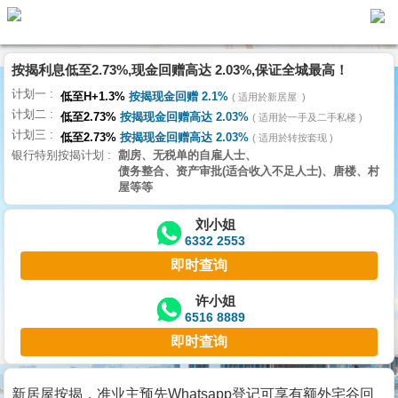
按揭利息低至2.73%,现金回赠高达 2.03%,保证全城最高！
主
计划一
页
低至H+1.3%
按揭现金回赠 2.1%
适用於新居屋
代
计划二
理
低至2.73%
按揭现金回赠高达 2.03%
适用於一手及二手私楼
计划三
搵
低至2.73%
按揭现金回赠高达 2.03%
适用於转按套现
银行特别按揭计划
劏房、无税单的自雇人士、
楼/
债务整合、资产审批(适合收入不足人士)、唐楼、村
成
屋等等
交
刘小姐
6332 2553
业
即时查询
主
放
许小姐
6516 8889
盘
即时查询
宅
谷
新居屋按揭，准业主预先Whatsapp登记可享有额外宅谷回