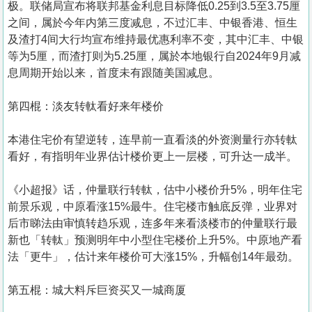
极。联储局宣布将联邦基金利息目标降低0.25到3.5至3.75厘
之间，属於今年内第三度减息，不过汇丰、中银香港、恒生
及渣打4间大行均宣布维持最优惠利率不变，其中汇丰、中银
等为5厘，而渣打则为5.25厘，属於本地银行自2024年9月减
息周期开始以来，首度未有跟随美国减息。
第四棍：淡友转軚看好来年楼价
本港住宅价有望逆转，连早前一直看淡的外资测量行亦转軚
看好，有指明年业界估计楼价更上一层楼，可升达一成半。
《小超报》话，仲量联行转軚，估中小楼价升5%，明年住宅
前景乐观，中原看涨15%最牛。住宅楼市触底反弹，业界对
后市睇法由审慎转趋乐观，连多年来看淡楼市的仲量联行最
新也「转軚」预测明年中小型住宅楼价上升5%。中原地产看
法「更牛」，估计来年楼价可大涨15%，升幅创14年最劲。
第五棍：城大料斥巨资买又一城商厦