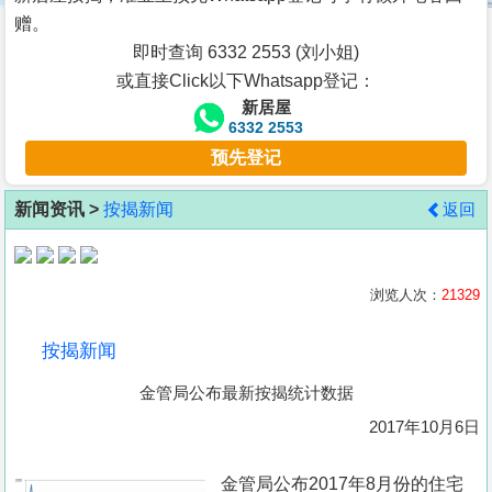
按
赠。
揭
即时查询 6332 2553 (刘小姐)
或直接Click以下Whatsapp登记：
地
新居屋
产
6332 2553
博
预先登记
客
新闻资讯 >
按揭新闻
返回
地
产
新
浏览人次：
21329
闻
按揭新闻
数
金管局公布最新按揭统计数据
据
公
2017年10月6日
布
金管局公布2017年8月份的住宅