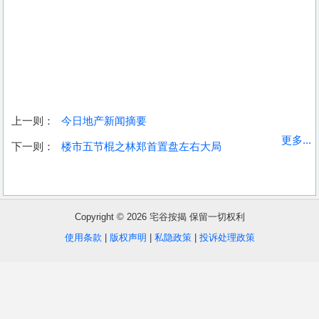
上一则：
今日地产新闻摘要
收
更多...
下一则：
楼市五节棍之林郑首置盘左右大局
藏
楼
盘
Copyright © 2026 宅谷按揭 保留一切权利
繁
简
ENG
使用条款
|
版权声明
|
私隐政策
|
投诉处理政策
体
体