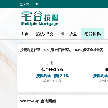
繁
/
简
/
ENG
主页
搵楼/成交
业主放盘
宅谷按揭
按揭利息低至2.73%,现金回赠高达 2.03%,保证全城最高！
计划一
低至H+1.3%
低
按揭现金回赠 2.1%
按揭现金
适用於新居屋
适用於
WhatsApp 查询回赠