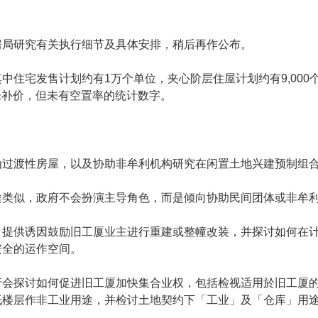
房局研究有关执行细节及具体安排，稍后再作公布。
住宅发售计划约有1万个单位，夹心阶层住屋计划约有9,000个
未补价，但未有空置率的统计数字。
为过渡性房屋，以及协助非牟利机构研究在闲置土地兴建预制组
途类似，政府不会扮演主导角色，而是倾向协助民间团体或非牟
，提供诱因鼓励旧工厦业主进行重建或整幢改装，并探讨如何在
安全的运作空间。
府会探讨如何促进旧工厦加快集合业权，包括检视适用於旧工厦
低楼层作非工业用途，并检讨土地契约下「工业」及「仓库」用