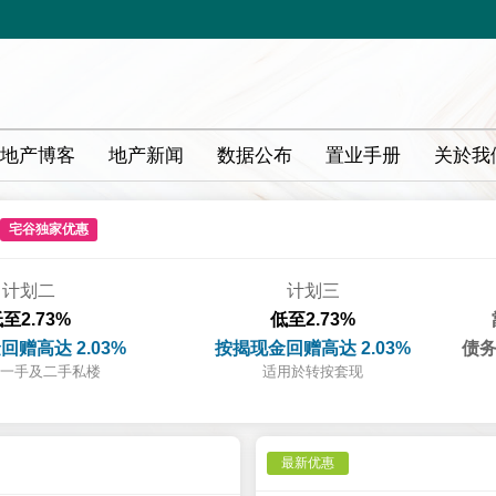
地产博客
地产新闻
数据公布
置业手册
关於我
宅谷独家优惠
计划二
计划三
至2.73%
低至2.73%
回赠高达 2.03%
按揭现金回赠高达 2.03%
债务
一手及二手私楼
适用於转按套现
最新优惠