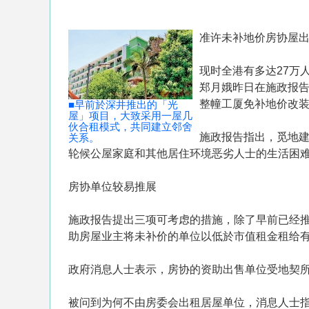
准许未补地价房协屋出
现时全港有多达27万
郑月娥昨日在施政报
整幢工厦免补地价改
■早前於深井推出的「光
屋」项目，大致采用一屋几
伙合租模式，共同建立邻舍
施政报告指出，觅地
关系。
轮候公屋家庭和其他居住环境恶劣人士的生活困
房协单位较易推展
施政报告提出三项可考虑的措施，除了早前已经
助房屋业主将未补价的单位以低於市值租金租给
政府消息人士表示，房协的资助出售单位受地契
被问到为何不由房委会出租居屋单位，消息人士