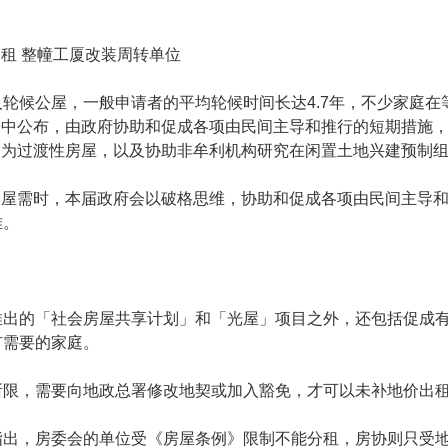
租 整幢工厦改装周转单位
人轮候公屋，一般申请者的平均轮候时间长达4.7年，不少家庭
告中公布，由政府协助和促成各项由民间主导和推行的短期措施
装为过渡性房屋，以及协助非牟利机构研究在闲置土地兴建预制
建屋需时，本届政府会以破格思维，协助和促成各项由民间主导
难。
推出的「社会房屋共享计划」和「光屋」项目之外，还包括促成
有需要的家庭。
所限，需要向地政总署修改地契或加入豁免，才可以未补地价出
指出，房委会的单位受《房屋条例》限制不能分租，房协则只受