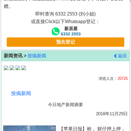
按
赠。
揭
即时查询 6332 2553 (刘小姐)
或直接Click以下Whatsapp登记：
地
新居屋
产
6332 2553
博
预先登记
客
新闻资讯 >
按揭新闻
返回
地
产
新
浏览人次：
20725
闻
按揭新闻
数
今日地产新闻摘要
据
公
2018年11月29日
布
【苹果日报】称， 财仔押上押，