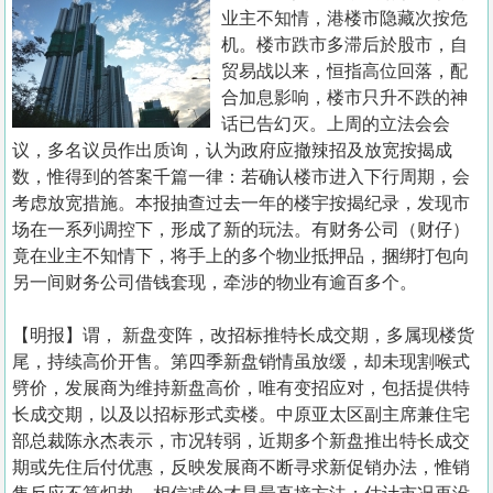
置
业主不知情，港楼市隐藏次按危
业
机。楼市跌市多滞后於股市，自
贸易战以来，恒指高位回落，配
手
合加息影响，楼市只升不跌的神
册
话已告幻灭。上周的立法会会
议，多名议员作出质询，认为政府应撤辣招及放宽按揭成
关
数，惟得到的答案千篇一律：若确认楼市进入下行周期，会
於
考虑放宽措施。本报抽查过去一年的楼宇按揭纪录，发现市
我
场在一系列调控下，形成了新的玩法。有财务公司（财仔）
们
竟在业主不知情下，将手上的多个物业抵押品，捆绑打包向
另一间财务公司借钱套现，牵涉的物业有逾百多个。
【明报】谓， 新盘变阵，改招标推特长成交期，多属现楼货
尾，持续高价开售。第四季新盘销情虽放缓，却未现割喉式
劈价，发展商为维持新盘高价，唯有变招应对，包括提供特
长成交期，以及以招标形式卖楼。中原亚太区副主席兼住宅
部总裁陈永杰表示，市况转弱，近期多个新盘推出特长成交
期或先住后付优惠，反映发展商不断寻求新促销办法，惟销