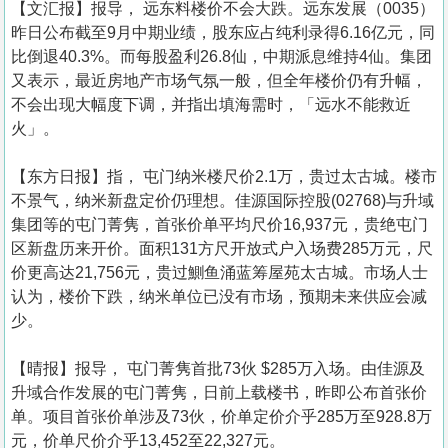
【文汇报】报导， 远东料楼价不会大跌。远东发展（0035）
昨日公布截至9月中期业绩，股东应占纯利录得6.16亿元，同
比倒退40.3%。而每股盈利26.8仙，中期派息维持4仙。集团
又表示，最近房地产市场气氛一般，但全年楼价仍有升幅，
不会出现大幅度下调，并指出填海需时，「远水不能救近
火」。
【东方日报】指， 屯门纳米楼尺价2.1万，贵过太古城。楼市
不景气，纳米新盘定价仍理想。佳源国际控股(02768)与升域
集团等的屯门菁隽，首张价单平均尺价16,937元，贵绝屯门
区新盘历来开价。面积131方尺开放式户入场费285万元，尺
价更高达21,756元，贵过鰂鱼涌蓝筹屋苑太古城。市场人士
认为，楼价下跌，纳米单位已没有市场，预期未来供应会减
少。
【晴报】报导， 屯门菁隽首批73伙 $285万入场。由佳源及
升域合作发展的屯门菁隽，日前上载楼书，昨即公布首张价
单。项目首张价单涉及73伙，价单定价介乎285万至928.8万
元，价单尺价介乎13,452至22,327元。