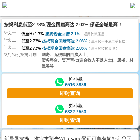
按揭利息低至2.73%,现金回赠高达 2.03%,保证全城最高！
主
计划一
页
低至H+1.3%
按揭现金回赠 2.1%
适用於新居屋
代
计划二
理
低至2.73%
按揭现金回赠高达 2.03%
适用於一手及二手私楼
计划三
搵
低至2.73%
按揭现金回赠高达 2.03%
适用於转按套现
银行特别按揭计划
劏房、无税单的自雇人士、
楼/
债务整合、资产审批(适合收入不足人士)、唐楼、村
成
屋等等
交
许小姐
6516 8889
业
即时查询
主
放
刘小姐
6332 2553
盘
即时查询
宅
谷
新居屋按揭，准业主预先Whatsapp登记可享有额外宅谷回