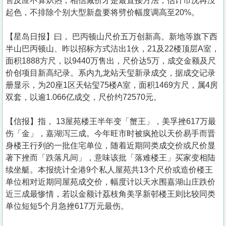
售反应不算炽热，相信减价才是最直接方法；估计市况再没
起色，不排除个别大型新盘要将劈价幅度调高至20%。
【星岛日报】曰， 巴丙顿山尺价五万创新高。新地等旗下西
半山巴丙顿山、昨以招标方式沽出1伙，21及22楼顶层A室，
面积1888方尺，以9440万售出，尺价达5万，成交金额及尺
价创项目新高纪录。系内九龙站天玺新录成交，据成交记录
册显示，为20座1区天钻玺75楼A室，面积1469方尺，属4房
双套，以逾1.066亿成交，尺价约72570元。
【信报】指， 13屋苑楼王半年变「蟹王」，美孚挫617万最
伤「金」，嘉湖泻三成。今年旺市时被疯抢以天价易手而晋
身楼王行列的一批住宅单位，随着近期同类成交价或尺价显
著下挫而「跌落凡间」，意味该批「落难楼王」买家变相陆
续坐艇。本报统计全港9个私人屋苑共13个尺价或造价楼王
单位相对近期同屋苑成交价，幅度计以天水围嘉湖山庄跌价
近三成最惨情，若以金额计荔枝角美孚新邨楼王则比较同类
单位短短5个月急挫617万元最伤。