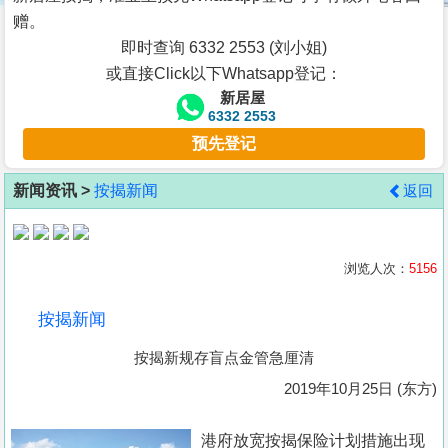
按
赠。
揭
即时查询 6332 2553 (刘小姐)
或直接Click以下Whatsapp登记：
地
新居屋
产
6332 2553
博
预先登记
客
新闻资讯 >
按揭新闻
返回
地
产
新
浏览人次：
5156
闻
按揭新闻
数
按揭新规存盲点金管急厘清
据
公
2019年10月25日 (东方)
布
港府放宽按揭保险计划措施出现