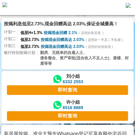
按揭利息低至2.73%,现金回赠高达 2.03%,保证全城最高！
主
计划一
页
低至H+1.3%
按揭现金回赠 2.1%
适用於新居屋
代
计划二
理
低至2.73%
按揭现金回赠高达 2.03%
适用於一手及二手私楼
计划三
搵
低至2.73%
按揭现金回赠高达 2.03%
适用於转按套现
银行特别按揭计划
劏房、无税单的自雇人士、
楼/
债务整合、资产审批(适合收入不足人士)、唐楼、村
成
屋等等
交
刘小姐
6332 2553
业
即时查询
主
放
许小姐
6516 8889
盘
即时查询
宅
谷
新居屋按揭，准业主预先Whatsapp登记可享有额外宅谷回