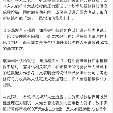
有银行界人士表示，有足够首期置业的买家购入物业后，因
收入未能符合六成按揭的压力测试，计划增加贷款额敍做高
成数按揭，同时缴交额外约一成保费以避开压力测试，形容
新措施可能「焗」市民增加借贷及杠杆。
金管局发言人强调，如果银行鼓励客户以此避开压力测试，
「风险管理就有问题」，会要求银行在处理按保申请时作出
风险判断，而最重要是符合申请时供款占收入不得超过50%
的基本要求。
该局昨日致函银行，厘清相关盲点，包括要求银行在审批按
保申请时，需评估相关客户，在未有按保情况及压力测试下
的还款能力作参考，更表明会谘询银行界及按证公司，考虑
修订每月收集私人住宅按揭数据范围，扩大至包括按保相关
贷款。
与此同时，有银行按揭部人士透露，由於高成数按揭可以弹
性处理压力测试，未知是否需要加入固定收入要求，故多家
银行暂停审批600万元或以上物业，及未有固定收入按揭个