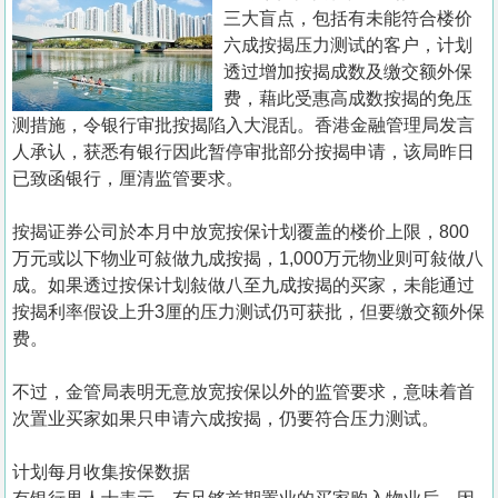
置
三大盲点，包括有未能符合楼价
业
六成按揭压力测试的客户，计划
透过增加按揭成数及缴交额外保
手
费，藉此受惠高成数按揭的免压
册
测措施，令银行审批按揭陷入大混乱。香港金融管理局发言
人承认，获悉有银行因此暂停审批部分按揭申请，该局昨日
关
已致函银行，厘清监管要求。
於
我
按揭证券公司於本月中放宽按保计划覆盖的楼价上限，800
们
万元或以下物业可敍做九成按揭，1,000万元物业则可敍做八
成。如果透过按保计划敍做八至九成按揭的买家，未能通过
按揭利率假设上升3厘的压力测试仍可获批，但要缴交额外保
费。
不过，金管局表明无意放宽按保以外的监管要求，意味着首
次置业买家如果只申请六成按揭，仍要符合压力测试。
计划每月收集按保数据