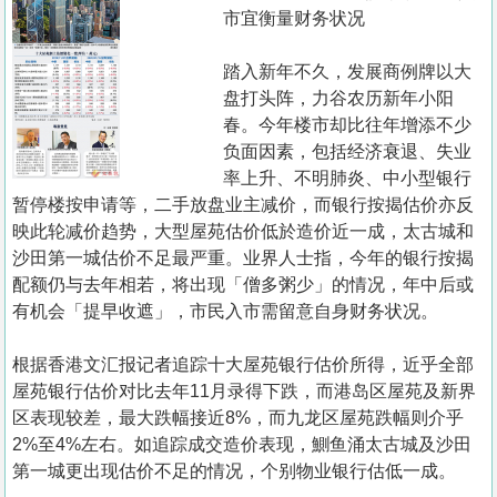
置
市宜衡量财务状况
业
踏入新年不久，发展商例牌以大
手
盘打头阵，力谷农历新年小阳
册
春。今年楼市却比往年增添不少
负面因素，包括经济衰退、失业
关
率上升、不明肺炎、中小型银行
於
暂停楼按申请等，二手放盘业主减价，而银行按揭估价亦反
我
映此轮减价趋势，大型屋苑估价低於造价近一成，太古城和
们
沙田第一城估价不足最严重。业界人士指，今年的银行按揭
配额仍与去年相若，将出现「僧多粥少」的情况，年中后或
有机会「提早收遮」，市民入市需留意自身财务状况。
根据香港文汇报记者追踪十大屋苑银行估价所得，近乎全部
屋苑银行估价对比去年11月录得下跌，而港岛区屋苑及新界
区表现较差，最大跌幅接近8%，而九龙区屋苑跌幅则介乎
2%至4%左右。如追踪成交造价表现，鰂鱼涌太古城及沙田
第一城更出现估价不足的情况，个别物业银行估低一成。