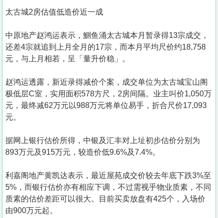
太古城2房估值低造价近一成
中原地产赵鸿运表示，鰂鱼涌太古城本月暂录得13宗成交，
还差4宗就追到上月全月的17宗，而本月平均尺价约18,758
元，与上月相若，呈「量升价稳」。
赵鸿运透露，新近录得减价个案，成交单位为太古城宝山阁
极低层C室，实用面积578方尺，2房间隔。业主叫价1,050万
元，最终减62万元以988万元将单位易手，折合尺价17,093
元。
据网上银行估价所得，中银及汇丰对上址初步估价分别为
893万元及915万元，较造价低9.6%及7.4%。
利嘉阁地产黄凯达表示，最近屋苑成交价较去年底下跌3%至
5%，而银行估价亦有相应下调，不过需视乎物业质素，不同
质素的估价差距可以很大。目前买卖放盘有425个，入场价
由900万元起。