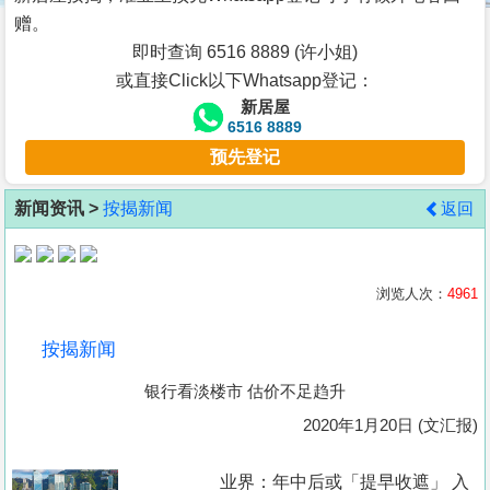
按
赠。
揭
即时查询 6516 8889 (许小姐)
或直接Click以下Whatsapp登记：
地
新居屋
产
6516 8889
博
预先登记
客
新闻资讯 >
按揭新闻
返回
地
产
新
浏览人次：
4961
闻
按揭新闻
数
银行看淡楼市 估价不足趋升
据
公
2020年1月20日 (文汇报)
布
业界：年中后或「提早收遮」 入