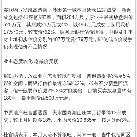
美联物业翁凯杰透露，沙田第一城本月暂录12宗成交，新近
成交包括41座低层E室，面积284方尺，原业主最初放盘叫价
520万元，其后减21万元或4%，以499万元成交，实用尺价
17,570元，较市价低2%。据网上银行估价所得，中银及汇丰
对上址初步估价分别为487万元及479万元，即使低市价易手
仍出现估价不足情况。
业主态度软化 愿减价卖楼
翁凯杰指，放盘业主态度较以前积极，普遍愿提供3%至5%
议价空间，而银行估价最近亦调低2%。虽有不少新盘回流
客，但一般要市价减2%-3%才能卖出，目前买卖放盘量约有
180间，最平叫价由500万元起。
中原地产杜官赐透露，天水围嘉湖山庄本月暂录得13宗成
交，较上月同期多18%，平均尺价10,635元，按月升约3%。
杜官赐表示，本月人流不算很旺，尚算一般，当中包括同区