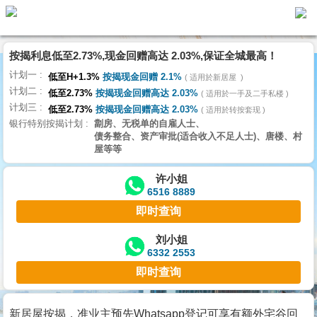
按揭利息低至2.73%,现金回赠高达 2.03%,保证全城最高！
主
计划一
页
低至H+1.3%
按揭现金回赠 2.1%
适用於新居屋
代
计划二
理
低至2.73%
按揭现金回赠高达 2.03%
适用於一手及二手私楼
计划三
搵
低至2.73%
按揭现金回赠高达 2.03%
适用於转按套现
银行特别按揭计划
劏房、无税单的自雇人士、
楼/
债务整合、资产审批(适合收入不足人士)、唐楼、村
成
屋等等
交
许小姐
6516 8889
业
即时查询
主
放
刘小姐
6332 2553
盘
即时查询
宅
谷
新居屋按揭，准业主预先Whatsapp登记可享有额外宅谷回