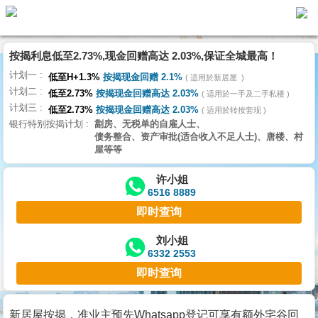
按揭利息低至2.73%,现金回赠高达 2.03%,保证全城最高！
主
计划一
页
低至H+1.3%
按揭现金回赠 2.1%
适用於新居屋
代
计划二
理
低至2.73%
按揭现金回赠高达 2.03%
适用於一手及二手私楼
计划三
搵
低至2.73%
按揭现金回赠高达 2.03%
适用於转按套现
银行特别按揭计划
劏房、无税单的自雇人士、
楼/
债务整合、资产审批(适合收入不足人士)、唐楼、村
成
屋等等
交
许小姐
6516 8889
业
即时查询
主
放
刘小姐
6332 2553
盘
即时查询
宅
谷
新居屋按揭，准业主预先Whatsapp登记可享有额外宅谷回