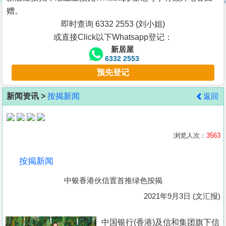
按
赠。
揭
即时查询 6332 2553 (刘小姐)
或直接Click以下Whatsapp登记：
地
新居屋
产
6332 2553
博
预先登记
客
新闻资讯 >
按揭新闻
返回
地
产
新
浏览人次：
3563
闻
按揭新闻
数
中银香港伙信置首推绿色按揭
据
公
2021年9月3日 (文汇报)
布
中国银行(香港)及信和集团旗下信