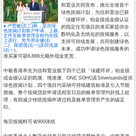
置
和置业共同宣布，推出全港首个
业
绿色按揭计划，为信和置业已获
「绿建环评」铂金级或金级认证
手
● 卢慧敏(左二)称，是次绿
的指定住宅项目的准买家提供全
册
色按揭计划客户申请、上载
数码化及无纸化的按揭服务，以
文件至账单管理全程均在线
上进行。旁为邓永镛(右
支持可持续发展，共同创建绿色
关
二)、陈碧莲(左一)及田兆源
未来。成功申请绿色按揭服务的
(右一)。
於
准买家可获6,888元额外现金奖赏。
我
们
中银香港率先为信和置业旗下四个已获「绿建环评」铂金级
或金级认证的凯滙、维港滙、ONE SOHO及Silversands提供
绿色按揭计划，四个项目均采纳可持续建筑标准及引入节能
措施。整个按揭贷款申请流程至日后的账单管理均於线上处
理，有助减少传统按揭申请过程及账单管理所产生的碳足
印。
每宗按揭料可省900张纸