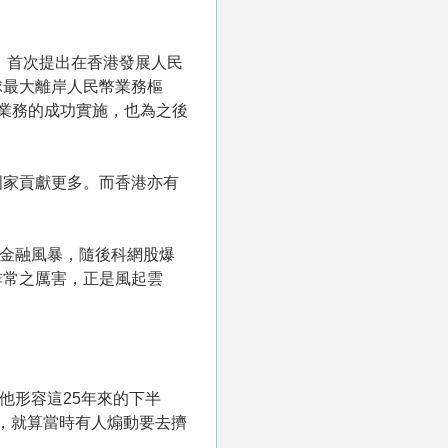
，首次提出在香港發展人民
球最大離岸人民幣業務樞
幣業務的成功實施，也為之後
國家貢獻更多。而香港亦有
洲金融風暴，隨後科網股爆
係非常之厲害，正是風起雲
。他形容這25年來的下半
擊，就算當時有人煽動要去擠
」。