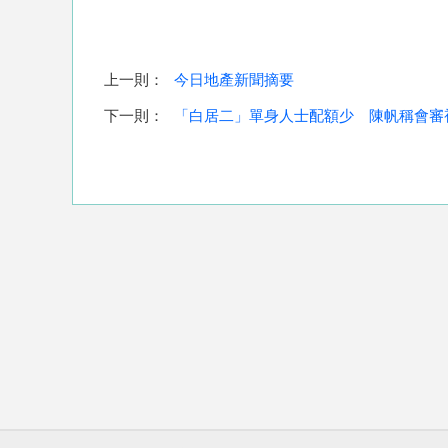
上一則：
今日地產新聞摘要
下一則：
「白居二」單身人士配額少 陳帆稱會審