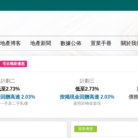
地產博客
地產新聞
數據公佈
置業手冊
關於我
宅谷獨家優惠
計劃二
計劃三
至2.73%
低至2.73%
回贈高達 2.03%
按揭現金回贈高達 2.03%
債務
一手及二手私樓
適用於轉按套現
最新優惠