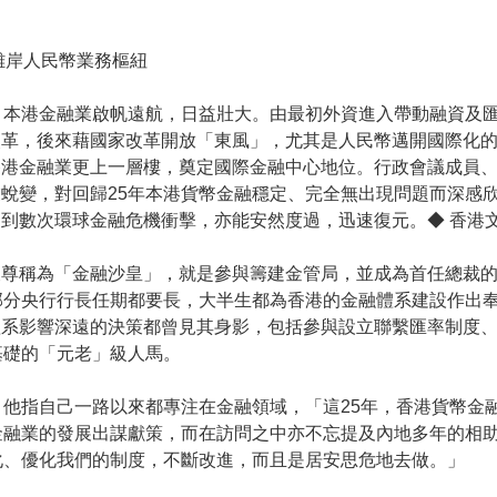
離岸人民幣業務樞紐
，本港金融業啟帆遠航，日益壯大。由最初外資進入帶動融資及
改革，後來藉國家改革開放「東風」，尤其是人民幣邁開國際化
香港金融業更上一層樓，奠定國際金融中心地位。行政會議成員
蛻變，對回歸25年本港貨幣金融穩定、完全無出現問題而深感
到數次環球金融危機衝擊，亦能安然度過，迅速復元。◆ 香港文
被尊稱為「金融沙皇」，就是參與籌建金管局，並成為首任總裁
部分央行行長任期都要長，大半生都為香港的金融體系建設作出
體系影響深遠的決策都曾見其身影，包括參與設立聯繫匯率制度
基礎的「元老」級人馬。
他指自己一路以來都專注在金融領域，「這25年，香港貨幣金
融業的發展出謀獻策，而在訪問之中亦不忘提及內地多年的相助，
化、優化我們的制度，不斷改進，而且是居安思危地去做。」