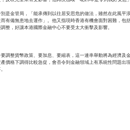
特別是金管局，「能承傳到以往居安思危的做法，雖然在此風平
從而有備無患地去運作」。他又指現時香港有機會面對困難，包
些調整，好讓本港國際金融中心不要受太大衝擊及影響。
升要調整貨幣政策、要加息、要縮表，這一連串舉動將為經濟及
資產價格下調得比較急促，會否令到金融領域上有系統性問題出
事。