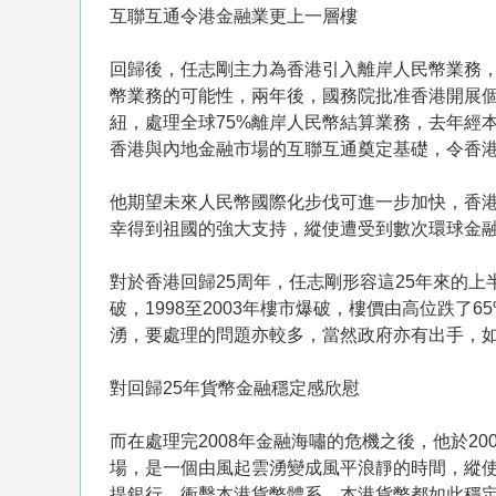
互聯互通令港金融業更上一層樓
回歸後，任志剛主力為香港引入離岸人民幣業務，
幣業務的可能性，兩年後，國務院批准香港開展
紐，處理全球75%離岸人民幣結算業務，去年經
香港與內地金融市場的互聯互通奠定基礎，令香
他期望未來人民幣國際化步伐可進一步加快，香
幸得到祖國的強大支持，縱使遭受到數次環球金
對於香港回歸25周年，任志剛形容這25年來的上
破，1998至2003年樓市爆破，樓價由高位跌了
湧，要處理的問題亦較多，當然政府亦有出手，如
對回歸25年貨幣金融穩定感欣慰
而在處理完2008年金融海嘯的危機之後，他於20
場，是一個由風起雲湧變成風平浪靜的時間，縱使在
提銀行、衝擊本港貨幣體系，本港貨幣都如此穩定