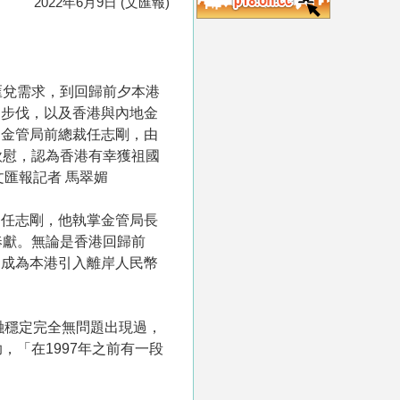
2022年6月9日 (文匯報)
匯兌需求，到回歸前夕本港
的步伐，以及香港與內地金
、金管局前總裁任志剛，由
欣慰，認為香港有幸獲祖國
匯報記者 馬翠媚
的任志剛，他執掌金管局長
奉獻。無論是香港回歸前
、成為本港引入離岸人民幣
融穩定完全無問題出現過，
「在1997年之前有一段