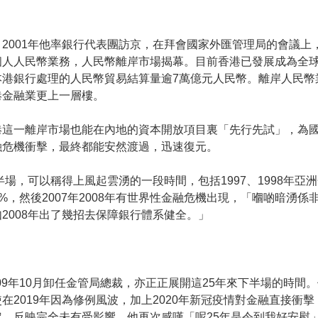
2001年他率銀行代表團訪京，在拜會國家外匯管理局的會議上
個人人民幣業務，人民幣離岸市場揭幕。目前香港已發展成為全
本港銀行處理的人民幣貿易結算量逾7萬億元人民幣。離岸人民
港金融業更上一層樓。
港這一離岸市場也能在內地的資本開放項目裏「先行先試」，為
融危機衝擊，最終都能安然渡過，迅速復元。
半場，可以稱得上風起雲湧的一段時間，包括1997、1998年亞
65%，然後2007年2008年有世界性金融危機出現，「嗰啲暗湧
2008年出了幾招去保障銀行體系健全。」
09年10月卸任金管局總裁，亦正正展開這25年來下半場的時間
2019年因為修例風波，加上2020年新冠疫情對金融直接衝
，反映完全未有受影響，他再次感嘆「呢25年是令到我好安慰