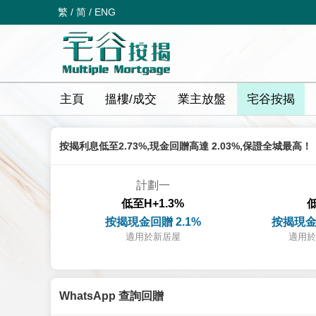
繁
/
简
/
ENG
主頁
搵樓/成交
業主放盤
宅谷按揭
按揭利息低至2.73%,現金回贈高達 2.03%,保證全城最高！
計劃一
低至H+1.3%
低
按揭現金回贈 2.1%
按揭現金
適用於新居屋
適用於
WhatsApp 查詢回贈