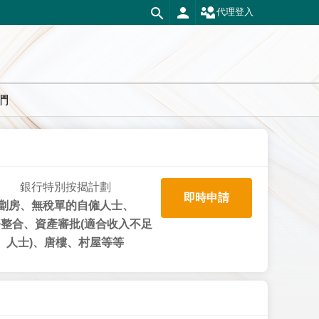
代理登入
們
銀行特別按揭計劃
即時申請
劏房、無稅單的自僱人士、
整合、資產審批(適合收入不足
人士)、唐樓、村屋等等