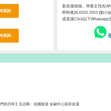
新居屋按揭，準業主預先Wh
時查詢
即時查詢 6332 2553 (劉小姐
或直接Click以下Whatsap
時查詢
們的25年】任志剛：祖國挺港 金融中心固若金湯