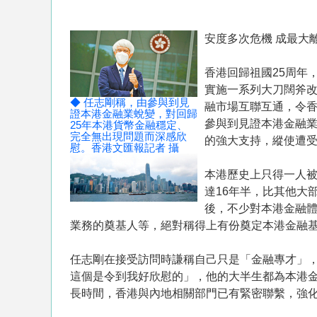
安度多次危機 成最大
香港回歸祖國25周年
實施一系列大刀闊斧
◆ 任志剛稱，由參與到見
融市場互聯互通，令
證本港金融業蛻變，對回歸
參與到見證本港金融業
25年本港貨幣金融穩定、
完全無出現問題而深感欣
的強大支持，縱使遭受
慰。香港文匯報記者 攝
本港歷史上只得一人
達16年半，比其他大
後，不少對本港金融
業務的奠基人等，絕對稱得上有份奠定本港金融
任志剛在接受訪問時謙稱自己只是「金融專才」，
這個是令到我好欣慰的」，他的大半生都為本港金
長時間，香港與內地相關部門已有緊密聯繫，強