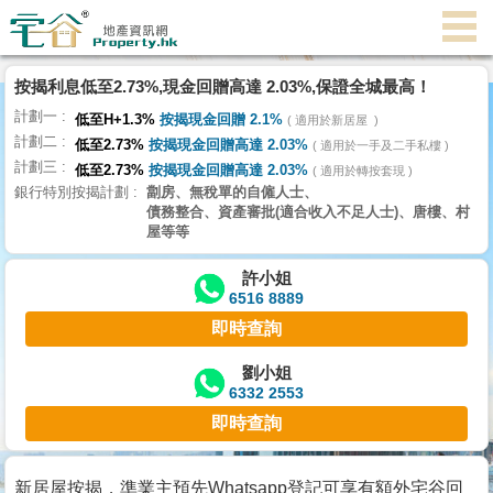
代
理
按揭利息低至2.73%,現金回贈高達 2.03%,保證全城最高！
主
計劃一
頁
低至H+1.3%
按揭現金回贈 2.1%
適用於新居屋
計劃二
低至2.73%
按揭現金回贈高達 2.03%
適用於一手及二手私樓
計劃三
搵
低至2.73%
按揭現金回贈高達 2.03%
適用於轉按套現
銀行特別按揭計劃
劏房、無稅單的自僱人士、
樓/
債務整合、資產審批(適合收入不足人士)、唐樓、村
成
屋等等
交
許小姐
6516 8889
業
即時查詢
主
放
劉小姐
6332 2553
盤
即時查詢
宅
谷
新居屋按揭，準業主預先Whatsapp登記可享有額外宅谷回