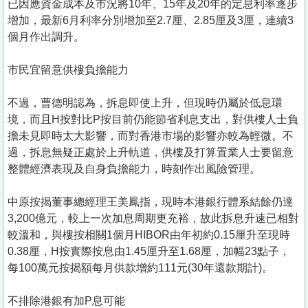
已因應資金成本及市況將10年、15年及20年的定息利率逐步
增加，最新6月利率分別增加至2.7厘、2.85厘及3厘，連續3
個月作出調升。
市民宜留意供樓負擔能力
不過，曹德明認為，拆息即使上升，但現時仍屬於低息環
境，而且H按對比P按目前仍能節省利息支出，對供樓人士負
擔未見即時太大影響，而對香港市場的影響亦較為輕微。不
過，拆息無疑正處於上升軌道，供樓及打算置業人士要留意
整體經濟表現及自身負擔能力，時刻作出風險管理。
中原按揭董事總經理王美鳳指，現時本港銀行體系結餘仍達
3,200億元，較上一次加息周期更充裕，故此拆息升速已相對
較溫和，與樓按相關1個月HIBOR由年初約0.15厘升至現時
0.38厘，H按實際按息由1.45厘升至1.68厘，加幅23點子，
每100萬元按揭額每月供款增約111元(30年還款期計)。
不排除港銀有加P息可能