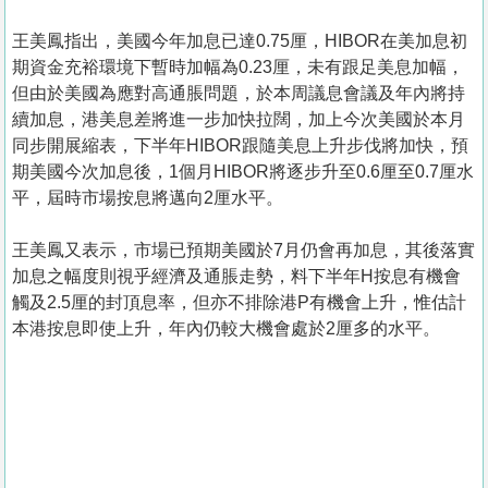
王美鳳指出，美國今年加息已達0.75厘，HIBOR在美加息初
期資金充裕環境下暫時加幅為0.23厘，未有跟足美息加幅，
但由於美國為應對高通脹問題，於本周議息會議及年內將持
續加息，港美息差將進一步加快拉闊，加上今次美國於本月
同步開展縮表，下半年HIBOR跟隨美息上升步伐將加快，預
期美國今次加息後，1個月HIBOR將逐步升至0.6厘至0.7厘水
平，屆時市場按息將邁向2厘水平。
王美鳳又表示，市場已預期美國於7月仍會再加息，其後落實
加息之幅度則視乎經濟及通脹走勢，料下半年H按息有機會
觸及2.5厘的封頂息率，但亦不排除港P有機會上升，惟估計
本港按息即使上升，年內仍較大機會處於2厘多的水平。