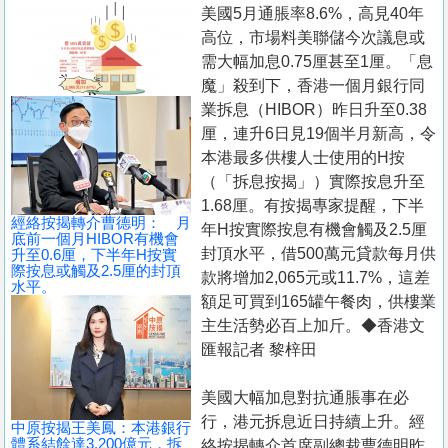
置
美國5月通脹率8.6%，高見40年
高位，市場料美聯儲今次議息或
業
需大幅加息0.75厘甚至1厘。「息
手
魔」殺到下，香港一個月銀行同
冊
業拆息（HIBOR）昨日升至0.38
厘，連升6日見19個半月新高，令
關
本港最多供樓人士使用的H按
於
（「拆息按揭」）實際按息升至
我
1.68厘。有按揭專家提醒，下半
們
經絡按揭轉介曹德明： 月
年H按實際按息有機會觸及2.5厘
底前一個月HIBOR有機會
封頂水平，借500萬元貸款每月供
升至0.6厘，下半年H按實
際按息或觸及2.5厘的封頂
款將增加2,065元或11.7%，這差
水平。
額足可買到165罐午餐肉，供樓業
主生活勢必百上加斤。◆香港文
匯報記者 黎梓田
美國大幅加息對抗通脹事在必
行，港元拆息近日持續上升。經
中原按揭王美鳳：本港銀行
體系結餘達3,200億元，拆
絡按揭轉介首席副總裁曹德明昨