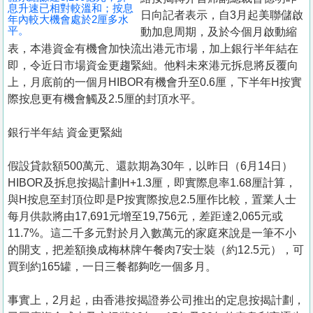
息升速已相對較溫和；按息
日向記者表示，自3月起美聯儲啟
年內較大機會處於2厘多水
平。
動加息周期，及於今個月啟動縮
表，本港資金有機會加快流出港元市場，加上銀行半年結在
即，令近日市場資金更趨緊絀。他料未來港元拆息將反覆向
上，月底前的一個月HIBOR有機會升至0.6厘，下半年H按實
際按息更有機會觸及2.5厘的封頂水平。
銀行半年結 資金更緊絀
假設貸款額500萬元、還款期為30年，以昨日（6月14日）
HIBOR及拆息按揭計劃H+1.3厘，即實際息率1.68厘計算，
與H按息至封頂位即是P按實際按息2.5厘作比較，置業人士
每月供款將由17,691元增至19,756元，差距達2,065元或
11.7%。這二千多元對於月入數萬元的家庭來說是一筆不小
的開支，把差額換成梅林牌午餐肉7安士裝（約12.5元），可
買到約165罐，一日三餐都夠吃一個多月。
事實上，2月起，由香港按揭證券公司推出的定息按揭計劃，