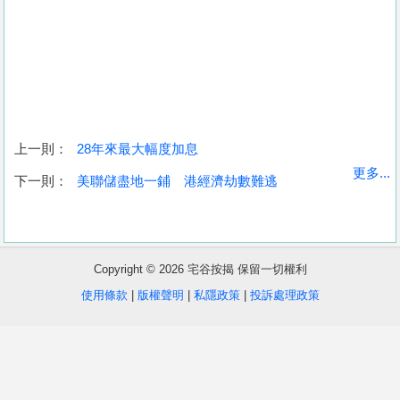
上一則：
28年來最大幅度加息
收
更多...
下一則：
美聯儲盡地一鋪 港經濟劫數難逃
藏
樓
盤
Copyright © 2026 宅谷按揭 保留一切權利
繁
简
ENG
使用條款
|
版權聲明
|
私隱政策
|
投訴處理政策
體
体