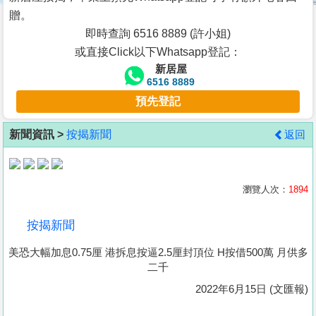
按
贈。
揭
即時查詢 6516 8889 (許小姐)
或直接Click以下Whatsapp登記：
地
新居屋
產
6516 8889
博
預先登記
客
新聞資訊 >
按揭新聞
返回
地
產
新
瀏覽人次：
1894
聞
按揭新聞
數
美恐大幅加息0.75厘 港拆息按逼2.5厘封頂位 H按借500萬 月供多
據
二千
公
2022年6月15日 (文匯報)
佈