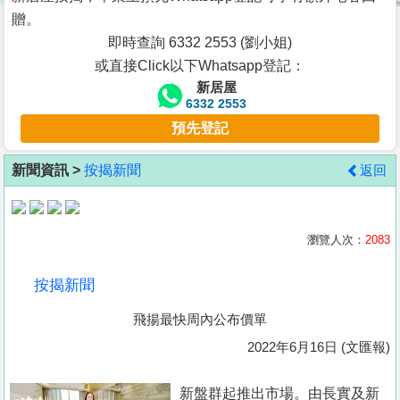
按
贈。
揭
即時查詢 6332 2553 (劉小姐)
或直接Click以下Whatsapp登記：
地
新居屋
產
6332 2553
博
預先登記
客
新聞資訊 >
按揭新聞
返回
地
產
新
瀏覽人次：
2083
聞
按揭新聞
數
飛揚最快周內公布價單
據
公
2022年6月16日 (文匯報)
佈
新盤群起推出市場。由長實及新