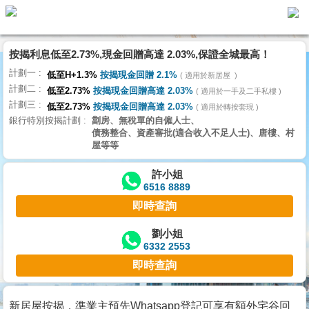
按揭利息低至2.73%,現金回贈高達 2.03%,保證全城最高！
主
計劃一
頁
低至H+1.3%
按揭現金回贈 2.1%
適用於新居屋
代
計劃二
理
低至2.73%
按揭現金回贈高達 2.03%
適用於一手及二手私樓
計劃三
搵
低至2.73%
按揭現金回贈高達 2.03%
適用於轉按套現
銀行特別按揭計劃
劏房、無稅單的自僱人士、
樓/
債務整合、資產審批(適合收入不足人士)、唐樓、村
成
屋等等
交
許小姐
6516 8889
業
即時查詢
主
放
劉小姐
6332 2553
盤
即時查詢
宅
谷
新居屋按揭，準業主預先Whatsapp登記可享有額外宅谷回