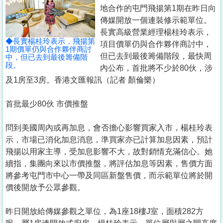
置
地合作的屯門飛揚第1期在昨日向
業
傳媒開放一個連裝修示範單位。
長實高級營業經理楊桂玲表示，
手
◆長實楊桂玲表示，飛揚第
項目價單仍與合作夥伴商討中，
冊
1期價單仍與合作夥伴商討
但已去到最後籌備階段，最快周
中，但已去到最後籌備階
段。
內公布，首批將不少於80伙，涉
關
及1房至3房。香港文匯報訊（記者 顏倫樂）
於
我
首批最少80伙 市價推盤
們
問到美國周內或再加息，會否擔心影響買家入市，楊桂玲表
示，市場已消化加息消息，準買家亦已計算加息因素，預計
飛揚以用家主導，受加息影響不大，故對銷情充滿信心。她
續指，集團向來以市價推盤，將評估加息等因素，售價方面
將參考屯門市中心一帶及同區新盤售價，而示範單位將於開
價後開放予公眾參觀。
昨日開放給傳媒參觀之單位，為1座18樓J室，面積282方