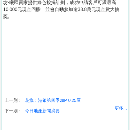
坊·曦匯買家提供綠色按揭計劃，成功申請客戶可獲最高
10,000元現金回贈，並會自動參加逾38.8萬元現金賞大抽
獎。
上一則：
花旗：港銀第四季加P 0.25厘
收
更多...
下一則：
今日地產新聞摘要
藏
樓