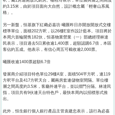
呎，屬1房連開放式廚房。楊桂玲表示，單位層與層之間高度
約3.15米，由於項目面向大自然，設計概念屬「輕奢山系風
格」。
另一新盤，恒基旗下紅磡必嘉坊·曦匯昨日亦開放開放式交樓
標準單位，面積202方呎，以26樓E室作設計藍本。項目將於
本周六首輪開售182伙，恒基物業營業（一）部總經理林達
民表示，項目過去5日累收逾1,400票，超額認購6.7倍，本區
客佔約五成。他表示，有信心周五可截收逾2,000票。
曦匯收逾1400票超額6.7倍
發展商介紹項目特色單位29樓A室，面積504平方呎，連119
方呎平台及417方呎天台，屬兩房套連儲物室間隔。單位樓
層之間高度約3.5米，客廳外連平台，並以摺門分隔。林達民
指，項目共有9伙連天台特色戶，最快本周內以招標形式推
出。
此外，恒生銀行個人銀行產品主管袁建忠表示，該行為必嘉