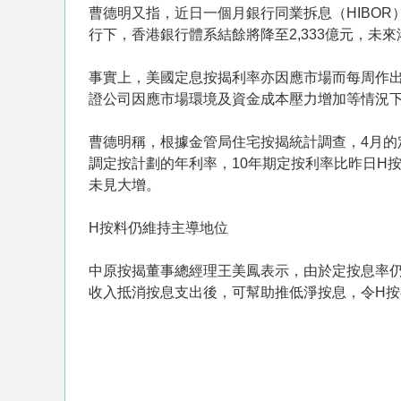
曹德明又指，近日一個月銀行同業拆息（HIBOR）
行下，香港銀行體系結餘將降至2,333億元，未
事實上，美國定息按揭利率亦因應市場而每周作出調
證公司因應市場環境及資金成本壓力增加等情況
曹德明稱，根據金管局住宅按揭統計調查，4月的定
調定按計劃的年利率，10年期定按利率比昨日H按
未見大增。
H按料仍維持主導地位
中原按揭董事總經理王美鳳表示，由於定按息率仍
收入抵消按息支出後，可幫助推低淨按息，令H