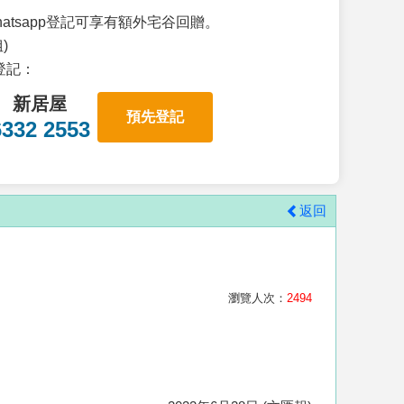
atsapp登記可享有額外宅谷回贈。
)
p登記：
新居屋
預先登記
6332 2553
返回
瀏覽人次：
2494