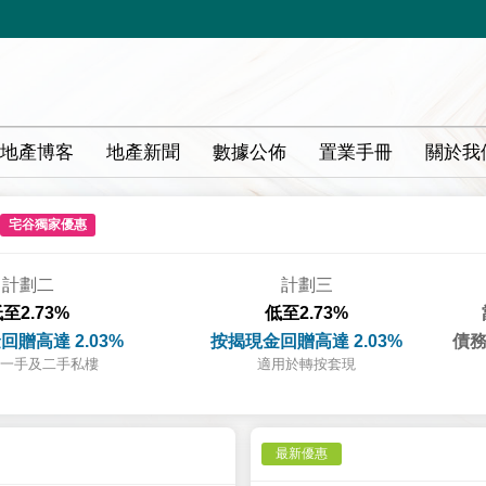
地產博客
地產新聞
數據公佈
置業手冊
關於我
宅谷獨家優惠
計劃二
計劃三
至2.73%
低至2.73%
回贈高達 2.03%
按揭現金回贈高達 2.03%
債務
一手及二手私樓
適用於轉按套現
最新優惠