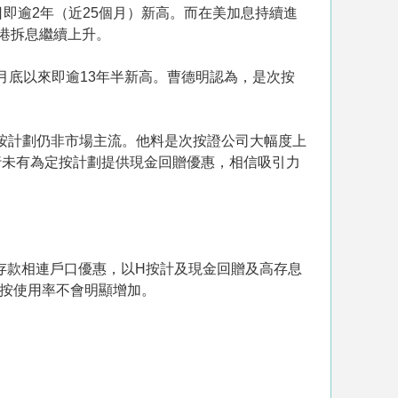
1日即逾2年（近25個月）新高。而在美加息持續進
香港拆息繼續上升。
1月底以來即逾13年半新高。曹德明認為，是次按
定按計劃仍非市場主流。他料是次按證公司大幅度上
銀行未有為定按計劃提供現金回贈優惠，相信吸引力
存款相連戶口優惠，以H按計及現金回贈及高存息
按使用率不會明顯增加。