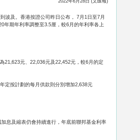
2022年6月28日 (文匯報)
波及。香港按證公司昨日公布， 7月1日至7月
、20年期年利率調整至3.5厘，較6月的年利率各上
23元、22,036元及22,452元，較6月的定
0年定按計劃的每月供款則分別增加2,638元
美國加息及縮表仍會持續進行，年底前聯邦基金利率