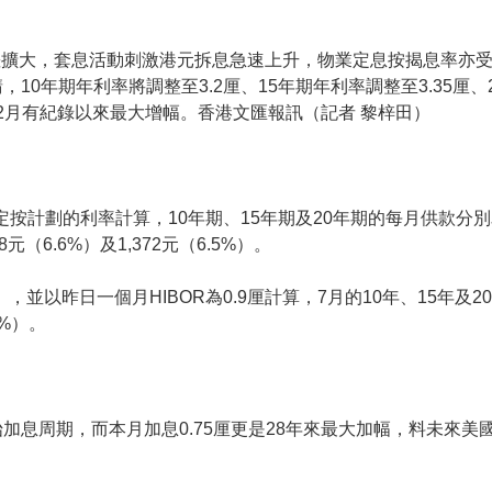
擴大，套息活動刺激港元拆息急速上升，物業定息按揭息率亦受到
，10年期年利率將調整至3.2厘、15年期年利率調整至3.35厘
0年2月有紀錄以來最大增幅。香港文匯報訊（記者 黎梓田）
計劃的利率計算，10年期、15年期及20年期的每月供款分別為21,6
元（6.6%）及1,372元（6.5%）。
，並以昨日一個月HIBOR為0.9厘計算，7月的10年、15年及2
3%）。
加息周期，而本月加息0.75厘更是28年來最大加幅，料未來