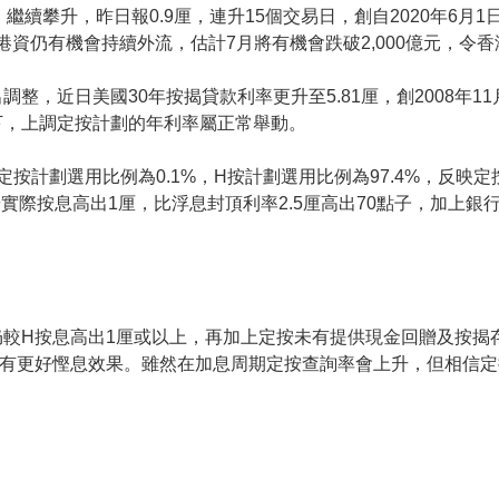
繼續攀升，昨日報0.9厘，連升15個交易日，創自2020年6月
來港資仍有機會持續外流，估計7月將有機會跌破2,000億元，令
整，近日美國30年按揭貸款利率更升至5.81厘，創2008年1
下，上調定按計劃的年利率屬正常舉動。
按計劃選用比例為0.1%，H按計劃選用比例為97.4%，反映
實際按息高出1厘，比浮息封頂利率2.5厘高出70點子，加上
較H按息高出1厘或以上，再加上定按未有提供現金回贈及按揭
按有更好慳息效果。雖然在加息周期定按查詢率會上升，但相信定