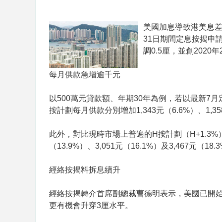
美國加息導致港美息差
31日期間定息按揭申請
調0.5厘，並創202
每月供款急增逾千元
以500萬元貸款額、年期30年為例，若以最新7月定按
按計劃每月供款分別增加1,343元（6.6%）、1,358
此外，對比現時市場上普遍的H按計劃（H+1.3%）
（13.9%）、3,051元（16.1%）及3,467元（18.
經絡按揭料拆息續升
經絡按揭轉介首席副總裁曹德明表示，美國已開始
更有機會升穿3厘水平。