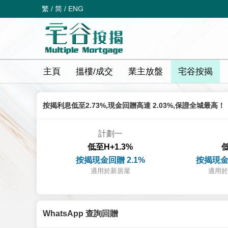
繁
/
简
/
ENG
主頁
搵樓/成交
業主放盤
宅谷按揭
按揭利息低至2.73%,現金回贈高達 2.03%,保證全城最高！
計劃一
低至H+1.3%
低
按揭現金回贈 2.1%
按揭現金
適用於新居屋
適用於
WhatsApp 查詢回贈