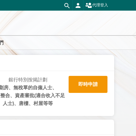
代理登入
們
銀行特別按揭計劃
即時申請
劏房、無稅單的自僱人士、
整合、資產審批(適合收入不足
人士)、唐樓、村屋等等