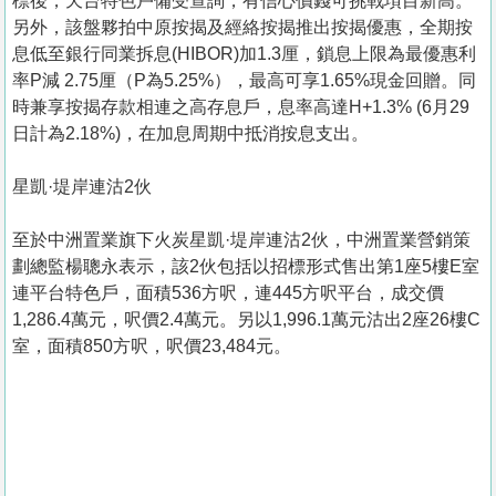
標後，天台特色戶備受查詢，有信心價錢可挑戰項目新高。
另外，該盤夥拍中原按揭及經絡按揭推出按揭優惠，全期按
息低至銀行同業拆息(HIBOR)加1.3厘，鎖息上限為最優惠利
率P減 2.75厘（P為5.25%），最高可享1.65%現金回贈。同
時兼享按揭存款相連之高存息戶，息率高達H+1.3% (6月29
日計為2.18%)，在加息周期中抵消按息支出。
星凱·堤岸連沽2伙
至於中洲置業旗下火炭星凱·堤岸連沽2伙，中洲置業營銷策
劃總監楊聰永表示，該2伙包括以招標形式售出第1座5樓E室
連平台特色戶，面積536方呎，連445方呎平台，成交價
1,286.4萬元，呎價2.4萬元。另以1,996.1萬元沽出2座26樓C
室，面積850方呎，呎價23,484元。