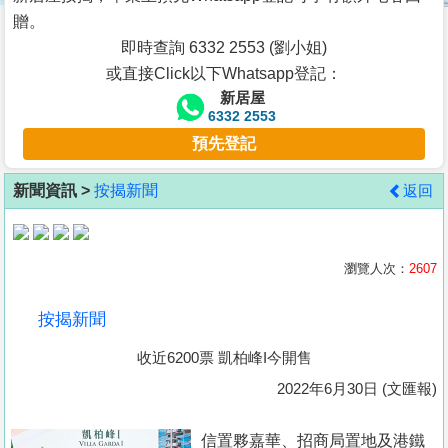
按
贈。
揭
即時查詢 6332 2553 (劉小姐)
或直接Click以下Whatsapp登記：
地
新居屋
產
6332 2553
博
預先登記
客
新聞資訊 >
按揭新聞
返回
地
產
新
瀏覽人次：
2607
聞
按揭新聞
數
收近6200票 凱柏峰I今開售
據
公
2022年6月30日 (文匯報)
佈
信置夥嘉華、招商局置地及港鐵