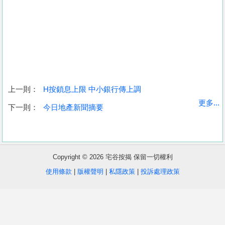
上一則：
H按鎖息上限 中小銀行傳上調
收
更多...
下一則：
今日地產新聞摘要
藏
樓
盤
Copyright © 2026 宅谷按揭 保留一切權利
繁
简
ENG
使用條款
|
版權聲明
|
私隱政策
|
投訴處理政策
體
体