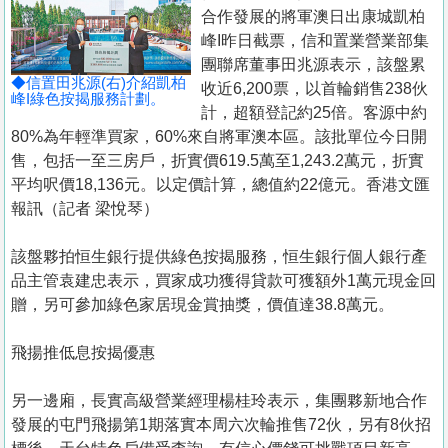
置
合作發展的將軍澳日出康城凱柏
業
峰I昨日截票，信和置業營業部集
團聯席董事田兆源表示，該盤累
手
◆信置田兆源(右)介紹凱柏
收近6,200票，以首輪銷售238伙
冊
峰I綠色按揭服務計劃。
計，超額登記約25倍。客源中約
80%為年輕準買家，60%來自將軍澳本區。該批單位今日開
關
售，包括一至三房戶，折實價619.5萬至1,243.2萬元，折實
於
平均呎價18,136元。以定價計算，總值約22億元。香港文匯
我
報訊（記者 梁悅琴）
們
該盤夥拍恒生銀行提供綠色按揭服務，恒生銀行個人銀行產
品主管袁建忠表示，買家成功獲得貸款可獲額外1萬元現金回
贈，另可參加綠色家居現金賞抽獎，價值達38.8萬元。
飛揚推低息按揭優惠
另一邊廂，長實高級營業經理楊桂玲表示，集團夥新地合作
發展的屯門飛揚第1期落實本周六次輪推售72伙，另有8伙招