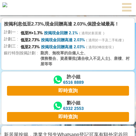
代
理
按揭利息低至2.73%,現金回贈高達 2.03%,保證全城最高！
主
計劃一
頁
低至H+1.3%
按揭現金回贈 2.1%
適用於新居屋
計劃二
低至2.73%
按揭現金回贈高達 2.03%
適用於一手及二手私樓
計劃三
搵
低至2.73%
按揭現金回贈高達 2.03%
適用於轉按套現
銀行特別按揭計劃
劏房、無稅單的自僱人士、
樓/
債務整合、資產審批(適合收入不足人士)、唐樓、村
成
屋等等
交
許小姐
6516 8889
業
即時查詢
主
放
劉小姐
6332 2553
盤
即時查詢
宅
谷
新居屋按揭，準業主預先Whatsapp登記可享有額外宅谷回