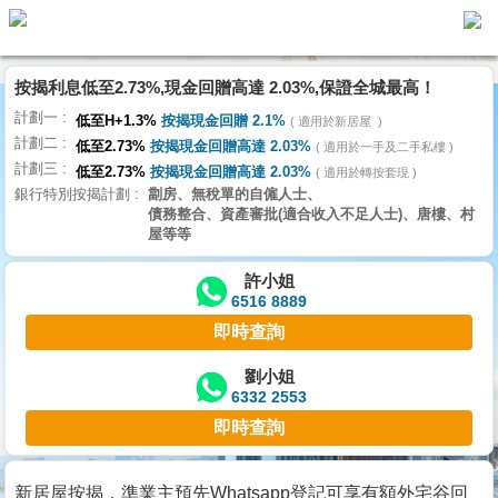
按揭利息低至2.73%,現金回贈高達 2.03%,保證全城最高！
主
計劃一
頁
低至H+1.3%
按揭現金回贈 2.1%
適用於新居屋
代
計劃二
理
低至2.73%
按揭現金回贈高達 2.03%
適用於一手及二手私樓
計劃三
搵
低至2.73%
按揭現金回贈高達 2.03%
適用於轉按套現
銀行特別按揭計劃
劏房、無稅單的自僱人士、
樓/
債務整合、資產審批(適合收入不足人士)、唐樓、村
成
屋等等
交
許小姐
6516 8889
業
即時查詢
主
放
劉小姐
6332 2553
盤
即時查詢
宅
谷
新居屋按揭，準業主預先Whatsapp登記可享有額外宅谷回