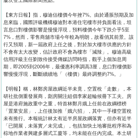
屢次登上國際新聞焦點。
【東方日報】指，穆迪估樓價今年挫7%。由於通脹預期及加
息來臨，國際評級機構穆迪對本港住宅樓市持負面看法，坦
言息口對樓價影響是慢慢浮現，預料樓價今年下跌介乎5至
7%，然而，零售商舖市場今年較為明朗，故看俏其前景。該
行又預期，新一屆政府上任之後，對於加大樓市供應的方針
不會有太大改變，估計政府不會為樓市「減辣」。穆迪高級
信用評級主任劉致伶接受傳媒訪問時指，觀乎上個加息周
期，即2005到2006年，最優惠利率調高3厘，息口對樓價影
響慢慢浮現，斷斷續續地「（樓價）最終調整約7%。」
【明報】稱，林鄭房屋政綱近半未竟，空置稅「走數」，本
研社批側重發展商，劏房關注組倡李家超輪候冊下工夫。房
屋是港府施政重中之重，特首林鄭月娥上任前在政綱標榜
「置業安居」，上任後加推「娥六招」，其中一手樓空置稅
未有推行。本報統計林太有近半房屋政綱落實，但亦有近半
「已開展，未落實／未完成」，包括加快土地審批程序和為
棕地作業者興建多層式工廈等，均未能在任內完成。本土研