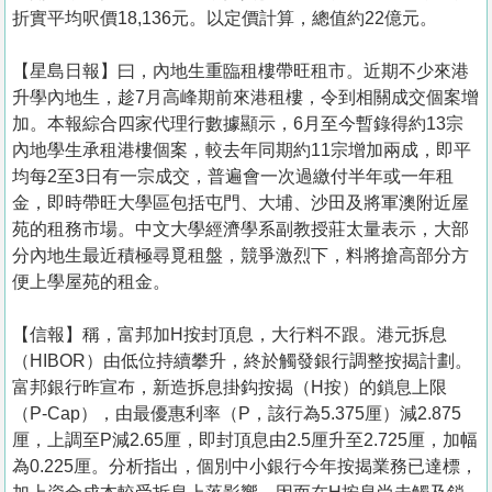
折實平均呎價18,136元。以定價計算，總值約22億元。
【星島日報】曰，內地生重臨租樓帶旺租市。近期不少來港
升學內地生，趁7月高峰期前來港租樓，令到相關成交個案增
加。本報綜合四家代理行數據顯示，6月至今暫錄得約13宗
內地學生承租港樓個案，較去年同期約11宗增加兩成，即平
均每2至3日有一宗成交，普遍會一次過繳付半年或一年租
金，即時帶旺大學區包括屯門、大埔、沙田及將軍澳附近屋
苑的租務市場。中文大學經濟學系副教授莊太量表示，大部
分內地生最近積極尋覓租盤，競爭激烈下，料將搶高部分方
便上學屋苑的租金。
【信報】稱，富邦加H按封頂息，大行料不跟。港元拆息
（HIBOR）由低位持續攀升，終於觸發銀行調整按揭計劃。
富邦銀行昨宣布，新造拆息掛鈎按揭（H按）的鎖息上限
（P-Cap），由最優惠利率（P，該行為5.375厘）減2.875
厘，上調至P減2.65厘，即封頂息由2.5厘升至2.725厘，加幅
為0.225厘。分析指出，個別中小銀行今年按揭業務已達標，