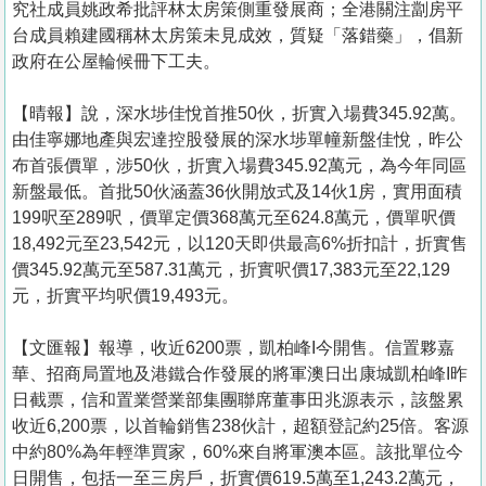
究社成員姚政希批評林太房策側重發展商；全港關注劏房平
台成員賴建國稱林太房策未見成效，質疑「落錯藥」，倡新
政府在公屋輪候冊下工夫。
【晴報】說，深水埗佳悅首推50伙，折實入場費345.92萬。
由佳寧娜地產與宏達控股發展的深水埗單幢新盤佳悅，昨公
布首張價單，涉50伙，折實入場費345.92萬元，為今年同區
新盤最低。首批50伙涵蓋36伙開放式及14伙1房，實用面積
199呎至289呎，價單定價368萬元至624.8萬元，價單呎價
18,492元至23,542元，以120天即供最高6%折扣計，折實售
價345.92萬元至587.31萬元，折實呎價17,383元至22,129
元，折實平均呎價19,493元。
【文匯報】報導，收近6200票，凱柏峰I今開售。信置夥嘉
華、招商局置地及港鐵合作發展的將軍澳日出康城凱柏峰I昨
日截票，信和置業營業部集團聯席董事田兆源表示，該盤累
收近6,200票，以首輪銷售238伙計，超額登記約25倍。客源
中約80%為年輕準買家，60%來自將軍澳本區。該批單位今
日開售，包括一至三房戶，折實價619.5萬至1,243.2萬元，