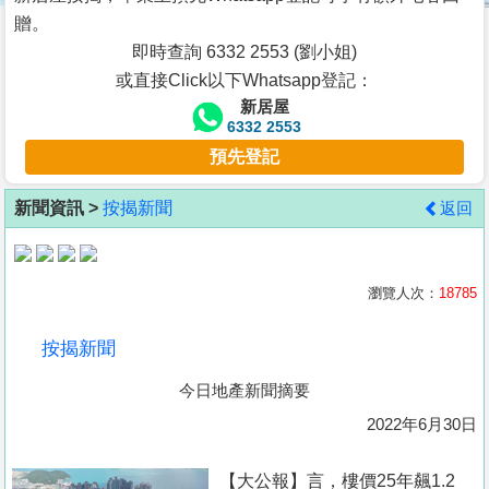
按
贈。
揭
即時查詢 6332 2553 (劉小姐)
或直接Click以下Whatsapp登記：
地
新居屋
產
6332 2553
博
預先登記
客
新聞資訊 >
按揭新聞
返回
地
產
新
瀏覽人次：
18785
聞
按揭新聞
數
今日地產新聞摘要
據
公
2022年6月30日
佈
【大公報】言，樓價25年飆1.2