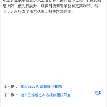
加上資金成本較受拆息上落影響，因而在H按息尚未觸及鎖
息上限，便先行調升，確保日後新造業務有更高利潤。然
而，大銀行為了搶市佔率，暫無跟加需要。
上一則：
收近6200票 凱柏峰I今開售
收
更多...
下一則：
樓市五節棍之本港樓價開始尋底
藏
樓