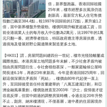
置
倍，新界盤跑贏。香港回歸祖國
業
25年來，樓市經歷多次風浪仍迭
創新高，最新官方私人住宅售價
手
指數已飆至384.4點，較1997年回歸前的172點，累升逾1.2
冊
倍，當中新界樓盤升勢最勁。樓價同期升幅更超越工資，目
前全港就業人士的每月收入中位數為2萬元，比1997年的1萬
關
元只翻一番。經濟學者指出，特區政府應主導房屋供應，透
於
過填海及發展郊野公園邊陲來製造更多土地。
我
們
【HK01】謂，房屋問題糾纏四分一世紀，樓市光怪陸離屢成
國際焦點。本港房屋土地問題多年未解，不少社會矛盾均被
指由房屋問題衍生，令社會積怨甚深，一般家庭輪候公屋時
間長達6.1年，再創23年來新高。今年是香港回歸25周年，回
顧這個深層次矛盾與「死結」，樓價由80年代起便一直上
升，至回歸後受首任特首董建華的「八萬五建屋計劃」和亞
洲金融風暴重創，樓價急挫直至2003年「沙士」疫情後才從
谷底反彈，但當中錯過的調整房策時機，令過去近20年升勢
不止，劏房、納米樓湧現，不僅基層，連中產的住居困境亦