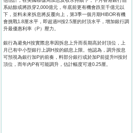
他估計，在美國聯儲局加息及收水持續下，下月香港銀行體
系結餘或將跌穿2,000億元，年底前更有機會跌至千億元以
下，並料未來拆息將反覆向上，第3季一個月期HIBOR有機
會挑戰1.8厘水平，即超過H按2.5厘的封頂水平，增加銀行調
升最優惠利率（P）壓力。
銀行為避免H按實際息率因拆息上升而長期高於封頂位，上
月已有中小型銀行上調H按的鎖息上限。他認為，調升按息
可預視為銀行加P的前奏，料部分銀行或於加P前提升H按封
頂位，而年內P有可能調升，估計幅度可達0.25厘。