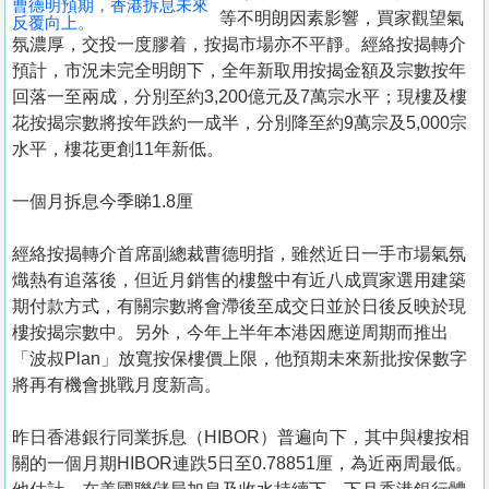
曹德明預期，香港拆息未來
置
等不明朗因素影響，買家觀望氣
反覆向上。
業
氛濃厚，交投一度膠着，按揭市場亦不平靜。經絡按揭轉介
預計，市況未完全明朗下，全年新取用按揭金額及宗數按年
手
回落一至兩成，分別至約3,200億元及7萬宗水平；現樓及樓
冊
花按揭宗數將按年跌約一成半，分別降至約9萬宗及5,000宗
水平，樓花更創11年新低。
關
於
一個月拆息今季睇1.8厘
我
們
經絡按揭轉介首席副總裁曹德明指，雖然近日一手市場氣氛
熾熱有追落後，但近月銷售的樓盤中有近八成買家選用建築
期付款方式，有關宗數將會滯後至成交日並於日後反映於現
樓按揭宗數中。另外，今年上半年本港因應逆周期而推出
「波叔Plan」放寬按保樓價上限，他預期未來新批按保數字
將再有機會挑戰月度新高。
昨日香港銀行同業拆息（HIBOR）普遍向下，其中與樓按相
關的一個月期HIBOR連跌5日至0.78851厘，為近兩周最低。