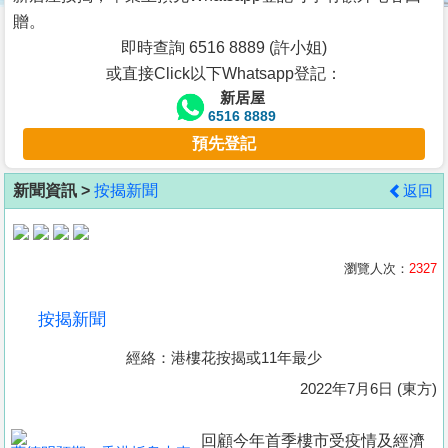
按
贈。
揭
即時查詢 6516 8889 (許小姐)
或直接Click以下Whatsapp登記：
地
新居屋
產
6516 8889
博
預先登記
客
新聞資訊 >
按揭新聞
返回
地
產
新
瀏覽人次：
2327
聞
按揭新聞
數
經絡：港樓花按揭或11年最少
據
公
2022年7月6日 (東方)
佈
回顧今年首季樓市受疫情及經濟