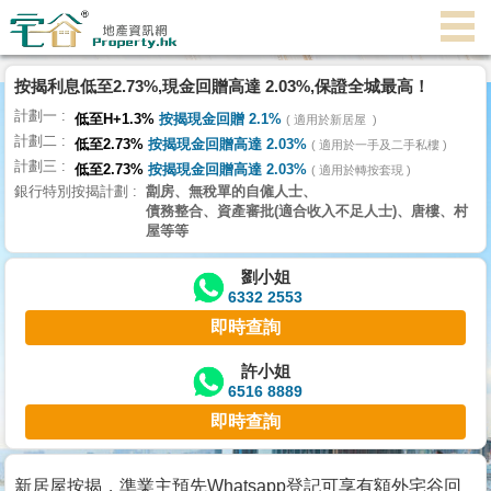
代
理
按揭利息低至2.73%,現金回贈高達 2.03%,保證全城最高！
主
計劃一
頁
低至H+1.3%
按揭現金回贈 2.1%
適用於新居屋
計劃二
低至2.73%
按揭現金回贈高達 2.03%
適用於一手及二手私樓
計劃三
搵
低至2.73%
按揭現金回贈高達 2.03%
適用於轉按套現
銀行特別按揭計劃
劏房、無稅單的自僱人士、
樓/
債務整合、資產審批(適合收入不足人士)、唐樓、村
成
屋等等
交
劉小姐
6332 2553
業
即時查詢
主
放
許小姐
6516 8889
盤
即時查詢
宅
谷
新居屋按揭，準業主預先Whatsapp登記可享有額外宅谷回