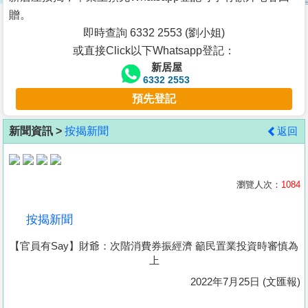
按
贈。
揭
即時查詢 6332 2553 (劉小姐)
或直接Click以下Whatsapp登記：
地
新居屋
產
6332 2553
博
預先登記
客
新聞資訊 >
按揭新聞
返回
地
產
新
瀏覽人次：
1084
聞
按揭新聞
數
【官員有Say】財爺：次階消費券振經濟 籲民置業投資時審慎為
據
上
公
2022年7月25日 (文匯報)
佈