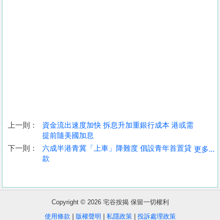
上一則：
資金流出速度加快 拆息升加重銀行成本 港或需
提前隨美國加息
收
下一則：
六成半港青冀「上車」降難度 倡設青年首置貸
更多...
款
藏
樓
盤
Copyright © 2026 宅谷按揭 保留一切權利
繁
简
ENG
使用條款
|
版權聲明
|
私隱政策
|
投訴處理政策