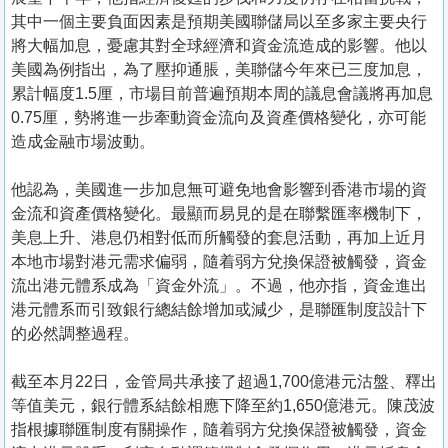
其中一個主要負面因素是預期美國聯儲局以至多家主要央行
將大幅加息，憂慮其對全球經濟和資金流造成的影響。他以
美國為例指出，為了壓抑通脹，美聯儲今年來已三度加息，
累計幅度1.5厘，市場目前普遍預期本周的議息會議將再加息
0.75厘，勢將進一步牽動資金流向及資產價格變化，亦可能
造成金融市場波動。
他認為，美國進一步加息無可避免地會影響到香港市場的資
金流和資產價格變化。最顯而易見的是在聯繫匯率機制下，
美息上升、港息仍相對低而所觸發的套息活動，再加上近月
本地市場對港元需求偏弱，隨着弱方兌換保證被觸發，資金
流出港元體系成為「資金外流」。不過，他亦指，資金進出
港元體系而引致銀行總結餘增加或減少，是聯匯制度設計下
的必然調整過程。
截至本月22日，金管局共承接了超過1,700億港元沽盤、釋出
等值美元，銀行體系結餘相應下降至約1,650億港元。陳茂波
指根據聯匯制度有關操作，隨着弱方兌換保證被觸發，資金