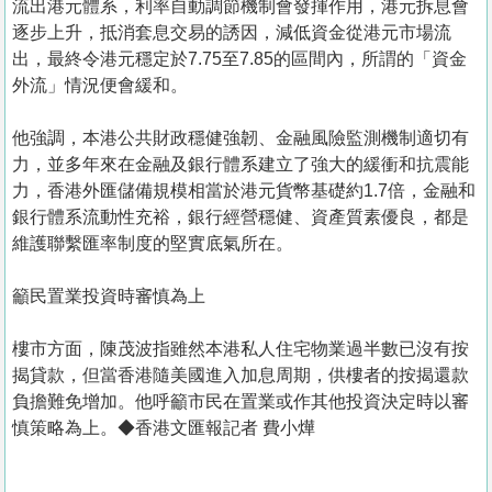
流出港元體系，利率自動調節機制會發揮作用，港元拆息會
逐步上升，抵消套息交易的誘因，減低資金從港元市場流
出，最終令港元穩定於7.75至7.85的區間內，所謂的「資金
外流」情況便會緩和。
他強調，本港公共財政穩健強韌、金融風險監測機制適切有
力，並多年來在金融及銀行體系建立了強大的緩衝和抗震能
力，香港外匯儲備規模相當於港元貨幣基礎約1.7倍，金融和
銀行體系流動性充裕，銀行經營穩健、資產質素優良，都是
維護聯繫匯率制度的堅實底氣所在。
籲民置業投資時審慎為上
樓市方面，陳茂波指雖然本港私人住宅物業過半數已沒有按
揭貸款，但當香港隨美國進入加息周期，供樓者的按揭還款
負擔難免增加。他呼籲市民在置業或作其他投資決定時以審
慎策略為上。◆香港文匯報記者 費小燁