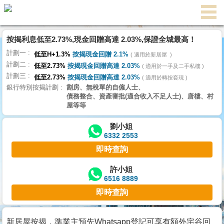
代
理
按揭利息低至2.73%,現金回贈高達 2.03%,保證全城最高！
主
計劃一
頁
低至H+1.3%
按揭現金回贈 2.1%
適用於新居屋
計劃二
低至2.73%
按揭現金回贈高達 2.03%
適用於一手及二手私樓
計劃三
搵
低至2.73%
按揭現金回贈高達 2.03%
適用於轉按套現
銀行特別按揭計劃
劏房、無稅單的自僱人士、
樓/
債務整合、資產審批(適合收入不足人士)、唐樓、村
成
屋等等
交
劉小姐
6332 2553
業
即時查詢
主
放
許小姐
6516 8889
盤
即時查詢
宅
谷
新居屋按揭，準業主預先Whatsapp登記可享有額外宅谷回