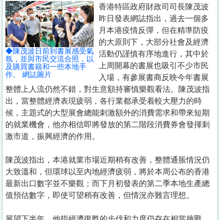
置
香港特區政府財政司司長陳茂波
昨日發表網誌指出，過去一個多
業
月本港疫情反彈，但在精準防疫
手
的大原則下，大部分社會及經濟
冊
◆陳茂波日前到書展感受氣
活動仍謹慎有序地進行，其中於
氛，並與市民交流合照，以
上周開幕的書展也吸引不少市民
及購買書籍和一些本地手
關
作。 網誌圖片
入場，有參展書商反映今年書展
於
整體上人流仍然不錯，對生意額持審慎樂觀看法。陳茂波指
我
出，當整體經濟表現疲弱，各行業都承受着較大壓力的時
們
候，主題式的大型展會總能刺激額外的消費需求和帶來短期
的就業機會，他亦相信即將發放的第二階段消費券會發揮刺
激市道，振興經濟的作用。
陳茂波指出，本港就業市場近期稍有改善，整體通脹情況仍
大致溫和，但環球以至內地經濟疲弱，將於本周公布的香港
最新出口數字並不樂觀；而下月初發表的第二季本地生產總
值預估數字，即使可望稍有改善，但情況亦難言理想。
展望下半年，他指經濟復甦的步伐和力度仍存在相當挑戰，