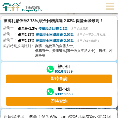
代
理
按揭利息低至2.73%,現金回贈高達 2.03%,保證全城最高！
主
計劃一
頁
低至H+1.3%
按揭現金回贈 2.1%
適用於新居屋
計劃二
低至2.73%
按揭現金回贈高達 2.03%
適用於一手及二手私樓
計劃三
搵
低至2.73%
按揭現金回贈高達 2.03%
適用於轉按套現
銀行特別按揭計劃
劏房、無稅單的自僱人士、
樓/
債務整合、資產審批(適合收入不足人士)、唐樓、村
成
屋等等
交
許小姐
6516 8889
業
即時查詢
主
放
劉小姐
6332 2553
盤
即時查詢
宅
谷
新居屋按揭，準業主預先Whatsapp登記可享有額外宅谷回