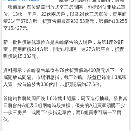
新地代理總經理陳漢麟指，最新
一張價單的單位涵蓋開放式至三房間隔，包括64伙開放式單
位、13伙一房戶、22伙兩房戶，以及24伙三房單位，實用面
積214至676方呎，折實售價最高932.53萬元，呎價約13,255
至15,427元。
新一批售價最低單位亦是首輪銷售的入場戶，為第1座2樓F
室，實用面積214方呎，開放式間隔，連27方呎平台，折實
呎價約15,332元。
資料顯示，首輪發售單位有79伙折實價為400萬元以下，全
屬開放式間隔。市場消息指，截至昨晚，該盤已錄逾1.3萬張
入票，按首輪發售336伙計，超額認購約37.6倍。
首輪銷售將於周四晚上8時截止認購，周五進行抽籤。發售當
日將會分A組及B組兩輪時段揀樓，優先的A組買家須購至少
一伙三房戶，或兩至4伙指定單位，而B組買家可購一至兩
伙。