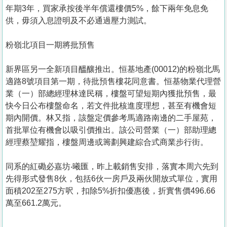
年期3年，買家承按後半年償還樓價5%，餘下兩年免息免
供，毋須入息證明及不必通過壓力測試。
粉嶺北項目一期將批預售
新界區另一全新項目醞釀推出。恒基地產(00012)的粉嶺北馬
適路8號項目第一期，待批預售樓花同意書。恒基物業代理營
業（一）部總經理林達民稱，樓盤可望短期內獲批預售，最
快今日公布樓盤命名，若文件批核進度理想，甚至有機會短
期內開價。林又指，該盤定價參考馬適路南邊的二手屋苑，
首批單位有機會以吸引價推出。該公司營業（一）部助理總
經理蔡堃耀指，樓盤周邊或籌劃興建綜合式商業步行街。
同系的紅磡必嘉坊‧曦匯，昨上載銷售安排，落實本周六先到
先得形式發售8伙，包括6伙一房戶及兩伙開放式單位，實用
面積202至275方呎，扣除5%折扣優惠後，折實售價496.66
萬至661.2萬元。