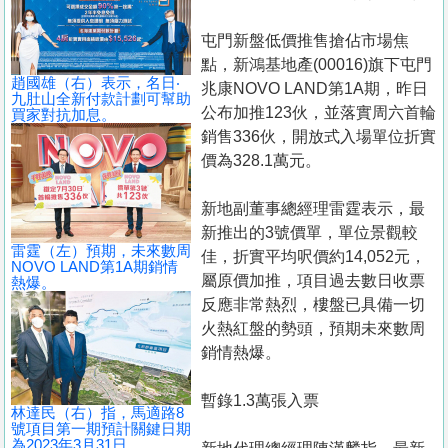
置
業
屯門新盤低價推售搶佔市場焦
點，新鴻基地產(00016)旗下屯門
手
趙國雄（右）表示，名日‧
兆康NOVO LAND第1A期，昨日
冊
九肚山全新付款計劃可幫助
公布加推123伙，並落實周六首輪
買家對抗加息。
銷售336伙，開放式入場單位折實
關
價為328.1萬元。
於
我
新地副董事總經理雷霆表示，最
們
新推出的3號價單，單位景觀較
雷霆（左）預期，未來數周
佳，折實平均呎價約14,052元，
NOVO LAND第1A期銷情
屬原價加推，項目過去數日收票
熱爆。
反應非常熱烈，樓盤已具備一切
火熱紅盤的勢頭，預期未來數周
銷情熱爆。
暫錄1.3萬張入票
林達民（右）指，馬適路8
號項目第一期預計關鍵日期
為2023年3月31日。