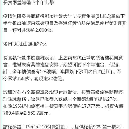
長實兩盤籌備下半年出擊
疫情無阻發展商積極部署推盤大計，長實集團(01113)籌備下
半年推出油塘東源街項目及香港仔黃竹坑站港島南岸第3期項
目，預料共涉約2,000伙。
名日˙九肚山加推27伙
長實執行董事趙國雄表示，上述兩盤均正爭取預售樓花同意
書，惟暫未有具體推售安排，期望可於下半年推出。他預
計，全年樓價會有5%波幅。集團旗下沙田名日‧九肚山，至
今累沽158伙，套現逾22億元。
該盤昨公布全新價單及增設付款辦法。長實高級銷售助理經
理陳詠慈稱，該盤已取得入伙紙，全新6號價單提供27伙，
扣除19%折扣優惠後，折實平均呎價約17,777元，折實售價
769.4萬至2,569.7萬元。
該樓盤設「Perfect 10付款計劃」，提供樓價90%第一按揭，