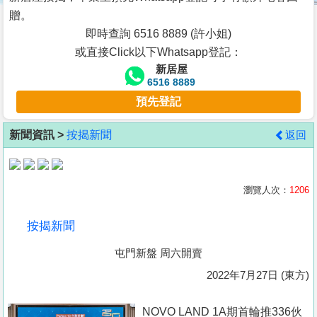
按
贈。
揭
即時查詢 6516 8889 (許小姐)
或直接Click以下Whatsapp登記：
地
新居屋
產
6516 8889
博
預先登記
客
新聞資訊 >
按揭新聞
返回
地
產
新
瀏覽人次：
1206
聞
按揭新聞
數
屯門新盤 周六開賣
據
公
2022年7月27日 (東方)
佈
NOVO LAND 1A期首輪推336伙