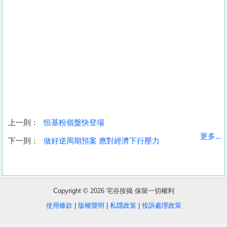
上一則：
恒基粉嶺盤快登場
收
更多...
下一則：
做好逆周期預案 應對經濟下行壓力
藏
樓
盤
Copyright © 2026 宅谷按揭 保留一切權利
繁
简
ENG
使用條款
|
版權聲明
|
私隱政策
|
投訴處理政策
體
体