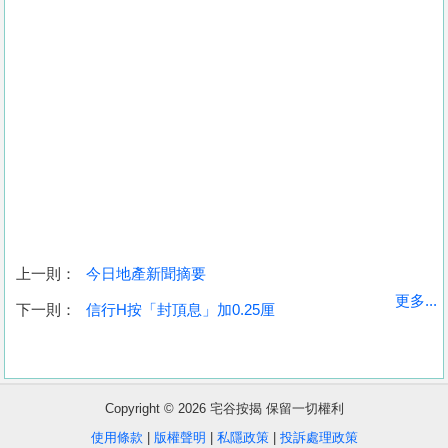
上一則：
今日地產新聞摘要
收
更多...
下一則：
信行H按「封頂息」加0.25厘
藏
樓
盤
Copyright © 2026 宅谷按揭 保留一切權利
繁
简
ENG
使用條款
|
版權聲明
|
私隱政策
|
投訴處理政策