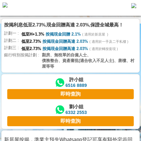
按揭利息低至2.73%,現金回贈高達 2.03%,保證全城最高！
主
計劃一
頁
低至H+1.3%
按揭現金回贈 2.1%
適用於新居屋
代
計劃二
理
低至2.73%
按揭現金回贈高達 2.03%
適用於一手及二手私樓
計劃三
搵
低至2.73%
按揭現金回贈高達 2.03%
適用於轉按套現
銀行特別按揭計劃
劏房、無稅單的自僱人士、
樓/
債務整合、資產審批(適合收入不足人士)、唐樓、村
成
屋等等
交
許小姐
6516 8889
業
即時查詢
主
放
劉小姐
6332 2553
盤
即時查詢
宅
谷
新居屋按揭，準業主預先Whatsapp登記可享有額外宅谷回