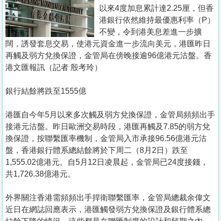
置
以來4度加息累計達2.25厘，但香
業
港銀行依然維持最優惠利率（P）
不變，令到港美息差進一步擴
手
闊，誘發套息交易，使港元資金進一步流向美元，港匯昨日
冊
再觸及弱方兌換保證，金管局在傍晚接逾96億港元沽盤。香
港文匯報訊（記者 殷考玲）
關
於
銀行結餘將跌至1555億
我
們
港匯自今年5月以來多次觸及弱方兌換保證，金管局頻頻出手
接港元沽盤。昨日歐洲交易時段，港匯再觸及7.85的弱方兌
換保證，按聯繫匯率機制，金管局入市承接96.56億港元沽
盤，香港銀行體系總結餘將於下周二（8月2日）跌至
1,555.02億港元。自5月12日凌晨起，金管局已24度接錢，
共1,726.38億港元。
外界關注香港需頻頻出手捍衛聯繫匯率，金管局總裁余偉文
近日在網誌回應表示，港匯觸發弱方兌換保證及銀行體系總