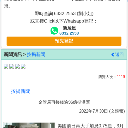
按
贈。
揭
即時查詢 6332 2553 (劉小姐)
或直接Click以下Whatsapp登記：
地
新居屋
產
6332 2553
博
預先登記
客
新聞資訊 >
按揭新聞
返回
地
產
新
瀏覽人次：
1119
聞
按揭新聞
數
金管局再接錢逾96億挺港匯
據
公
2022年7月30日 (文匯報)
佈
美國前日再大手加息0.75厘，3月