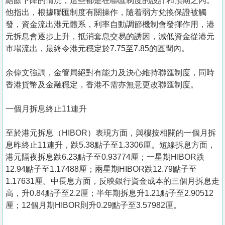
結餘下降的情況，這些都是在聯匯制度的設計和預期之內。
他指出，根據聯匯制度有關操作，隨着弱方兌換保證被觸
發，資金流出港元體系，利率自動調節機制會發揮作用，港
元拆息會逐步上升，抵消套息交易的誘因，減低資金從港元
市場流出，最終令港元穩定於7.75至7.85的區間內。
余偉文強調，金管局絕對有能力及決心維持聯匯制度，同時
香港貨幣及金融穩定，香港不需亦無意更改聯匯制度。
一個月拆息終止11連升
至於港元拆息（HIBOR）表現方面，與樓按相關的一個月拆
息昨終止11連升，跌5.38點子至1.3306厘。短線拆息方面，
港元隔夜拆息跌6.23點子至0.93774厘；一星期HIBOR跌
12.94點子至1.17488厘；兩星期HIBOR跌12.79點子至
1.17631厘。中長息方面，反映銀行資金成本的三個月拆息走
高，升0.84點子至2.2厘；半年期拆息升1.21點子至2.90512
厘；12個月期HIBOR則升0.29點子至3.57982厘。