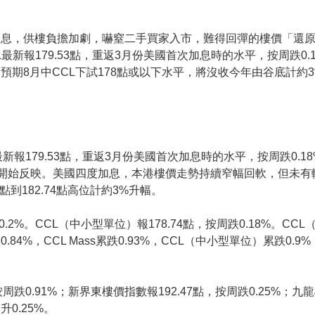
加息，供樓負擔加劇，嚇窒二手買家入市，難得回彈的樓價「還
最新報179.53點，重返3月份美國首次加息時的水平，按周跌0
預期8月中CCL下試178點或以下水平，將沒收今年由谷底計約
幅
報179.53點，重返3月份美國首次加息時的水平，按周跌0.18
才開始反映。美國四度加息，本港樓價走勢持續窄幅回軟，但未有
點到182.74點高位計約3%升幅。
0.2%。CCL（中小型單位）報178.74點，按周跌0.18%。CCL
84%，CCL Mass累跌0.93%，CCL（中小型單位）累跌0.
跌0.91%；新界東樓價指數報192.47點，按周跌0.25%；九龍
升0.25%。