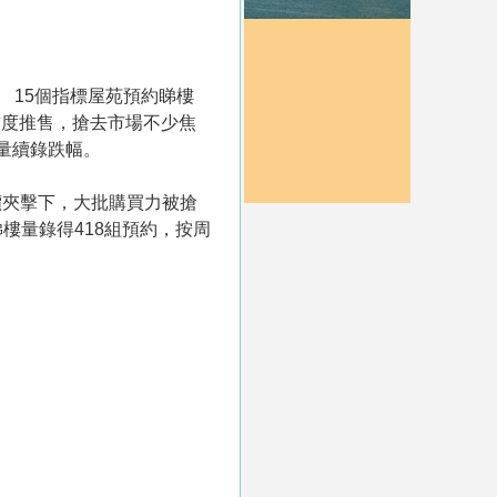
 15個指標屋苑預約睇樓
今首度推售，搶去市場不少焦
樓量續錄跌幅。
價夾擊下，大批購買力被搶
樓量錄得418組預約，按周