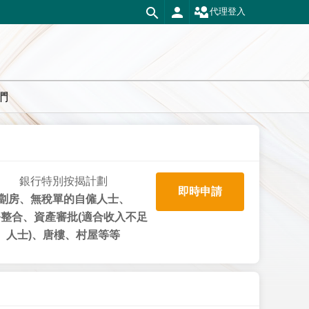
代理登入
們
銀行特別按揭計劃
即時申請
劏房、無稅單的自僱人士、
整合、資產審批(適合收入不足
人士)、唐樓、村屋等等