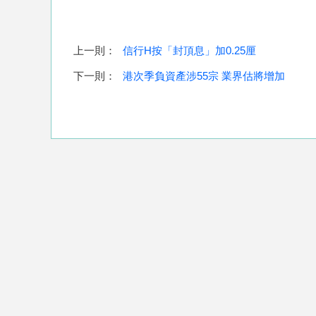
上一則：
信行H按「封頂息」加0.25厘
下一則：
港次季負資產涉55宗 業界估將增加