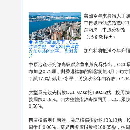
美國今年來持續大手
中原城市領先指數CCL
跌兩周，中原分析指，
（記者 黎梓田）
◆ 美國持續加息下，CCL
持續受壓，重返3月美國首
加息料將抵消今年升
次加息時的水平。 資料圖
片
中原地產研究部高級聯席董事黃良昇指出，CCL最新
布加息0.75厘，對香港樓價的影響將於8月下旬
下試178點或以下水平，將沒收今年由谷底177.34
大型屋苑領先指數CCL Mass報180.55點，按周跌
按周跌0.19%。四大整體指數齊跌兩周，CCL累跌0.
0.56%。
四區樓價兩升兩跌，港島樓價指數報183.18點，按周
周微升0.06%；新界西樓價指數報168.85點，按周