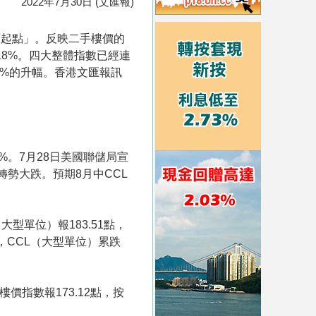
2022年7月30日 (文匯報)
原起點」。反映二手樓價的
.18%。四大整體指數已經連
3%的升幅。香港文匯報訊
%。7月28日美國聯儲局宣
轉勢大跌。預期8月中CCL
（大型單位）報183.51點，
9%，CCL（大型單位）累跌
樓價指數報173.12點，按