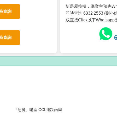
新居屋按揭，準業主預先Wh
時查詢
即時查詢 6332 2553 (劉小姐
或直接Click以下Whatsap
時查詢
「息魔」嚇窒 CCL連跌兩周