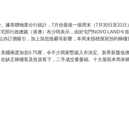
據美聯物業分行統計，7月份最後一個周末（7月30日至31日）
住宅部行政總裁（港澳）布少明表示，由於屯門NOVO LAND
首批單位亦訂價吸引，加上加息陰霾等影響，本周末指標屋苑預約睇
美國兩度加息0.75厘，令不少買家暫緩入市決定。新界新盤低
在缺乏睇樓客及投資客下，二手成交量萎縮。十大屋苑本周末睇