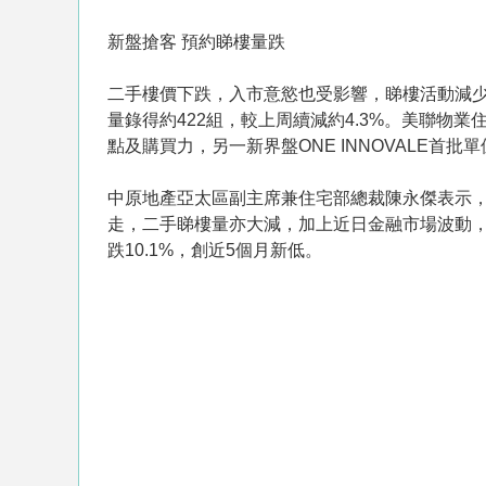
新盤搶客 預約睇樓量跌
二手樓價下跌，入市意慾也受影響，睇樓活動減少。
量錄得約422組，較上周續減約4.3%。美聯物業
點及購買力，另一新界盤ONE INNOVALE
中原地產亞太區副主席兼住宅部總裁陳永傑表示，
走，二手睇樓量亦大減，加上近日金融市場波動，
跌10.1%，創近5個月新低。