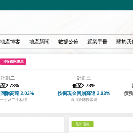
地產博客
地產新聞
數據公佈
置業手冊
關於我
宅谷獨家優惠
計劃二
計劃三
至2.73%
低至2.73%
回贈高達 2.03%
按揭現金回贈高達 2.03%
債務
一手及二手私樓
適用於轉按套現
最新優惠