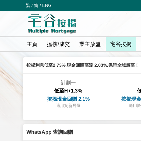
繁
/
简
/
ENG
主頁
搵樓/成交
業主放盤
宅谷按揭
按揭利息低至2.73%,現金回贈高達 2.03%,保證全城最高！
計劃一
低至H+1.3%
低
按揭現金回贈 2.1%
按揭現金
適用於新居屋
適用於
WhatsApp 查詢回贈