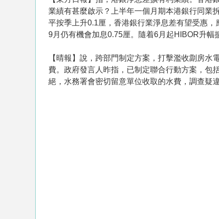
業績有甚麼啟示？上半年一個月期本港銀行同業拆息
平按季上升0.1厘，香港銀行業淨息差有望受惠
9月仍有機會加息0.75厘。隨着6月起HIBOR
【晴報】說，跨部門制定方案，打擊濫收劏房水
費。政府發言人昨指，已制定聯合行動方案，包
絕，水務署會密切留意單位收取的水費，調查疑