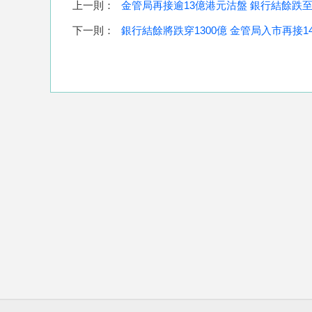
上一則：
金管局再接逾13億港元沽盤 銀行結餘跌至1
下一則：
銀行結餘將跌穿1300億 金管局入市再接1