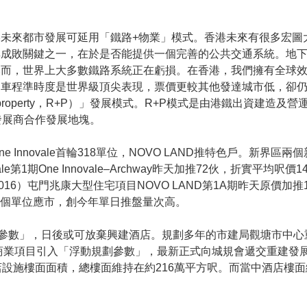
未來都市發展可延用「鐵路+物業」模式。香港未來有很多宏圖
其成敗關鍵之一，在於是否能提供一個完善的公共交通系統。地
然而，世界上大多數鐵路系統正在虧損。在香港，我們擁有全球
客車程準時度是世界級頂尖表現，票價更較其他發達城市低，卻
roperty，R+P）」發展模式。R+P模式是由港鐵出資建造及
發展商合作發展地塊。
 Innovale首輪318單位，NOVO LAND推特色戶。新界區
le第1期One Innovale–Archway昨天加推72伙，折實平均呎
016）屯門兆康大型住宅項目NOVO LAND第1A期昨天原價加推
6個單位應市，創今年單日推盤量次高。
動參數」，日後或可放棄興建酒店。規劃多年的市建局觀塘市中
商業項目引入「浮動規劃參數」，最新正式向城規會遞交重建發
施樓面面積，總樓面維持在約216萬平方呎。而當中酒店樓面縮減