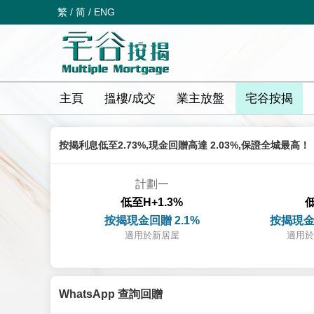
繁
/
简
/
ENG
主頁
搵樓/成交
業主放盤
宅谷按揭
按揭利息低至2.73%,現金回贈高達 2.03%,保證全城最高！
計劃一
低至H+1.3%
低
按揭現金回贈 2.1%
按揭現金
適用於新居屋
適用於
WhatsApp 查詢回贈