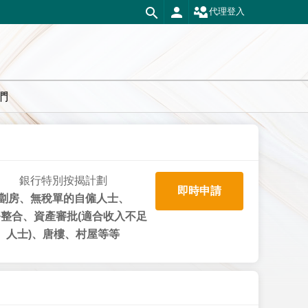
代理登入
們
銀行特別按揭計劃
即時申請
劏房、無稅單的自僱人士、
整合、資產審批(適合收入不足
人士)、唐樓、村屋等等