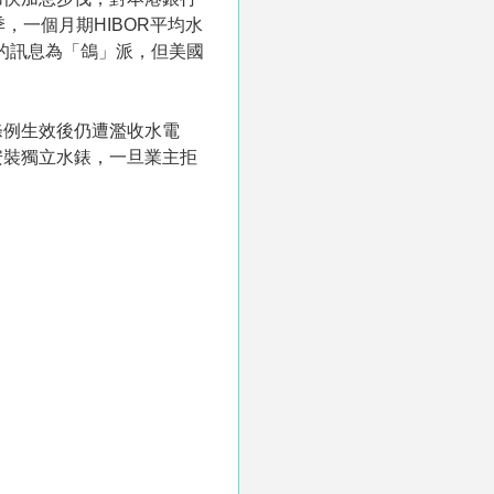
，一個月期HIBOR平均水
的訊息為「鴿」派，但美國
條例生效後仍遭濫收水電
安裝獨立水錶，一旦業主拒