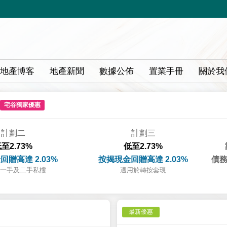
地產博客
地產新聞
數據公佈
置業手冊
關於我
宅谷獨家優惠
計劃二
計劃三
至2.73%
低至2.73%
回贈高達 2.03%
按揭現金回贈高達 2.03%
債務
一手及二手私樓
適用於轉按套現
最新優惠