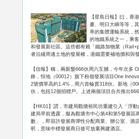
【星島日報】曰，香港
畫、明日大嶼等等，
率的集體運輸系統，
的地鐵系統之一，乘
和發展新社區。這些都有賴「鐵路加物業（Rail+p
者沿綫周邊土地的發展權，港鐵需要補地價和與
【信報】稱，兩新盤666伙周六互撼，今年次多 One
鋒，恒地（00012）旗下粉嶺發展項目One Innova
2號價單高約1.4%，周六首輪賣318伙。新地（00
伙，包括12個招標戶。上述兩個項目合共推出66
【HK01】謂，市建局觀塘裕民坊重建引入「浮
建局早前透露，擬為觀塘市中心第4和第5發展區
數」，即容許發展商彈性分配商業、辦公室、酒店設
呎，意味中標發展商日後可放棄興建酒店。