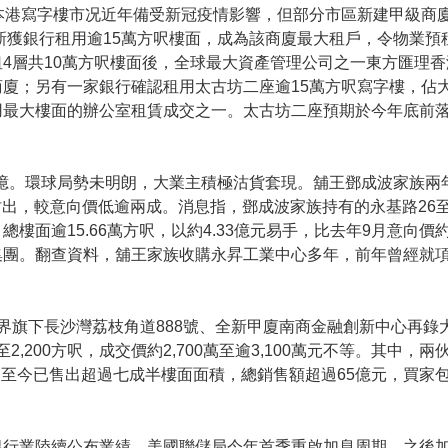
本港寫字樓市况近年備受新冠疫情影響，但部分市區新建甲級商
最新獲銀行租用逾15萬方呎樓面，成為該商廈最大租戶，令物業
4層共10萬方呎樓面後，全球最大資產管理公司之一東方匯理
廈；另有一家銀行確認租用太古坊二座逾15萬方呎寫字樓，佔大
最大樓面的辦公室租賃成交之一。太古坊二座預期於今年底前落
.3億。環球局勢未明朗，大業主積極沽貨套現。舖王鄧成波家族
沽出，較意向價低逾兩成。消息指，鄧成波家族持有的永基路26
逾15.66萬方呎，以約4.33億元易手，比去年9月意向價約5.
集團。翻查資料，舖王家族收購永昇工業中心多年，前年曾經就
界旗下長沙灣荔枝角道888號、全新甲廈南商金融創新中心再錄
2,200方呎，成交價約2,700萬至逾3,100萬元不等。其中
，項目至今已售出超過七成半樓面面積，總銷售額超過65億元，買
銀行業陸續公布業績，美國聯儲局今年首季重啟加息周期，之後