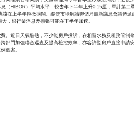
（HIBOR）平均水平，較去年下半年上升0.15厘，單計第二季
，應該在上半年輕微擴闊。縱使市場解讀聯儲局最新議息會議傳遞
升幅擴大，銀行業淨息差擴張可能在下半年加速。
電費。近日天氣酷熱，不少劏房戶投訴，在相關水務及租務管制
括跨部門加強聯合巡查及提高檢控效率，亦容許劏房戶直接申請
違例個案。