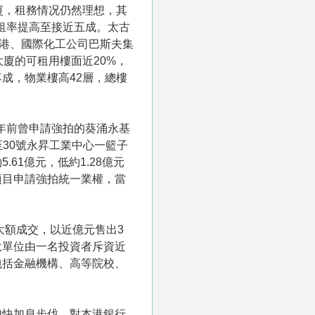
廈，租務情况仍然理想，其
預租率提高至接近五成。太古
香港、國際化工公司巴斯夫集
廈的可租用樓面近20%，
成，物業樓高42層，總樓
兩年前曾申請強拍的葵涌永基
至30號永昇工業中心一籃子
61億元，低約1.28億元
項目申請強拍統一業權，當
大額成交，以近億元售出3
，兩伙單位由一名投資者斥資近
家包括金融機構、高等院校、
加快加息步伐，對本港銀行