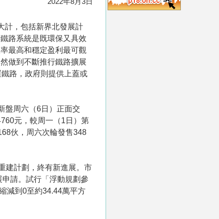
2022年8月3日
大計，包括新界北發展計
下鐵路系統是既環保又具效
效率最高和穩定盈利最可觀
仍然做到不斷推行鐵路擴展
營運鐵路，政府則提供上蓋或
兩個新盤周六（6日）正面交
價14760元，較周一（1日）第
168伙，周六次輪發售348
心重建計劃，終有新進展。市
展申請。試行「浮動規劃參
到0至約34.44萬平方