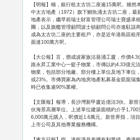
【明報】稱，銀行租太古坊二座逾15萬呎。雖然
中太古地產（1972）旗下鰂魚涌太古坊二座，
地產表示，繼早前瑞士財富管理公司瑞士寶盛承租
團，以及旗艦管理顧問波士頓顧問公司亦進駐該商
成為太古坊二座的主要租戶，亦是近年港島區租用
面達100萬方呎。
【大公報】言， 鄧成波家族沽葵涌工廈，作價4
路永昇工業中心一籃子物業，市傳以約4.33億元
物業，包括部分地廠、部分樓上單位及地下車位，總樓面
或23%。市傳買家為內地房地產私募基金凱龍瑞
時已收集逾90%業權。
【文匯報】報導，長沙灣新甲廈近億沽3伙。新世
伙海景高層單位。上述單位建築面積約介乎1,700至
6,000萬元購入，呎價近1.6萬元。新世界指
上市公司及其他專業服務機構。
【東方日報】指，港銀淨息差擴有利業績。香港