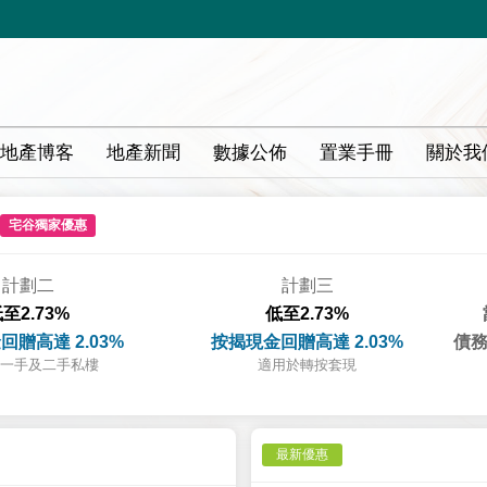
地產博客
地產新聞
數據公佈
置業手冊
關於我
宅谷獨家優惠
計劃二
計劃三
至2.73%
低至2.73%
回贈高達 2.03%
按揭現金回贈高達 2.03%
債務
一手及二手私樓
適用於轉按套現
最新優惠