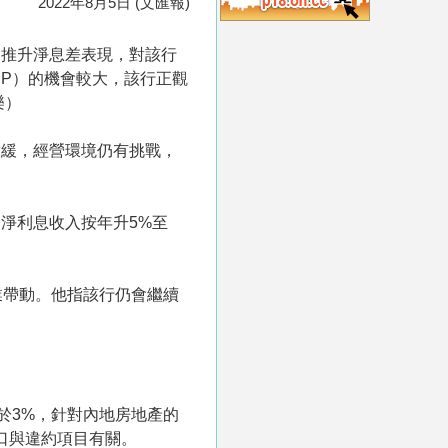
2022年8月5日 (文匯報)
助推升淨息差表現，對該行
P）的機會較大，該行正觀
樂）
放緩，經營環境仍有挑戰，
，淨利息收入按年升5%至
業帶動。他指該行仍會繼續
於3%，針對內地房地產的
口與違約項目有關。