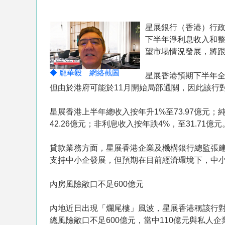
星展銀行（香港）行
下半年淨利息收入和整
望市場情況發展，將跟
◆ 龐華毅 網絡截圖
星展香港預期下半年
但由於港府可能於11月開始局部通關，因此該行
星展香港上半年總收入按年升1%至73.97億元；
42.26億元；非利息收入按年跌4%，至31.71億
貸款業務方面，星展香港企業及機構銀行總監張
支持中小企發展，但預期在目前經濟環境下，中
內房風險敞口不足600億元
內地近日出現「爛尾樓」風波，星展香港稱該行對
總風險敞口不足600億元，當中110億元與私