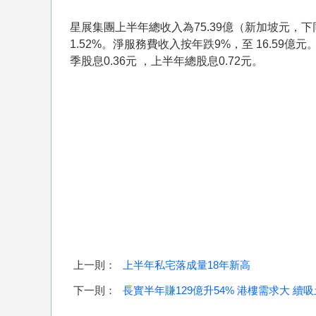
星展集團上半年總收入為75.39億（新加坡元，下
1.52%。淨服務費收入按年跌9%，至 16.59億
季股息0.36元 ，上半年總股息0.72元。
上一則：
上半年私宅落成量18年新高
下一則：
長實半年賺129億升54% 港樓需求大 續