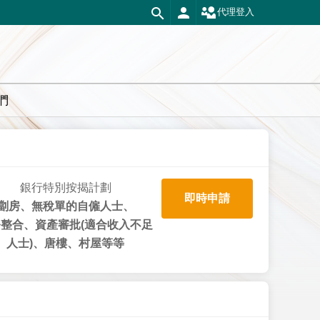
代理登入
們
銀行特別按揭計劃
即時申請
劏房、無稅單的自僱人士、
整合、資產審批(適合收入不足
人士)、唐樓、村屋等等