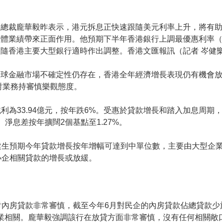
政總裁龐華毅昨表示，港元拆息正快速跟隨美元利率上升，將有
體業績帶來正面作用。他預期下半年香港銀行上調最優惠利率（
隨香港主要大型銀行適時作出調整。香港文匯報訊（記者 岑健
全球金融市場不確定性仍存在，香港全年經濟增長表現仍有機會
對業務持審慎樂觀態度。
純利為33.94億元，按年跌6%。受惠於貸款增長和踏入加息周期
元。淨息差按年擴闊2個基點至1.27%。
建生預期今年貸款增長按年增幅可達到中單位數，主要由大型企
小企相關貸款的增長或放緩。
內房貸款非常審慎，截至今年6月對民企的內房貸款佔總貸款少
人企業相關。龐華毅強調該行在放貸方面非常審慎，沒有任何相關敞