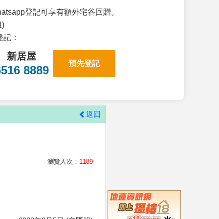
atsapp登記可享有額外宅谷回贈。
)
p登記：
新居屋
預先登記
6516 8889
返回
瀏覽人次：
1189