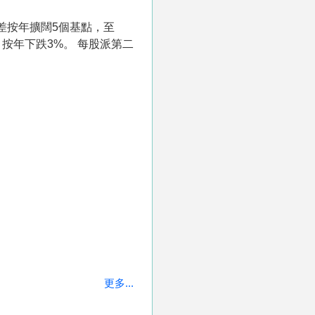
息差按年擴闊5個基點，至
元，按年下跌3%。 每股派第二
更多...