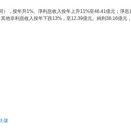
同），按年升1%。淨利息收入按年上升11%至46.41億元；淨
元。其他非利息收入按年下跌13%，至12.39億元。純利36.16億
吸土儲