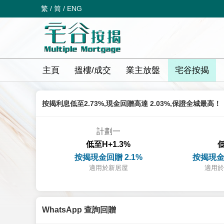
繁
/
简
/
ENG
主頁
搵樓/成交
業主放盤
宅谷按揭
按揭利息低至2.73%,現金回贈高達 2.03%,保證全城最高！
計劃一
低至H+1.3%
低
按揭現金回贈 2.1%
按揭現金
適用於新居屋
適用於
WhatsApp 查詢回贈