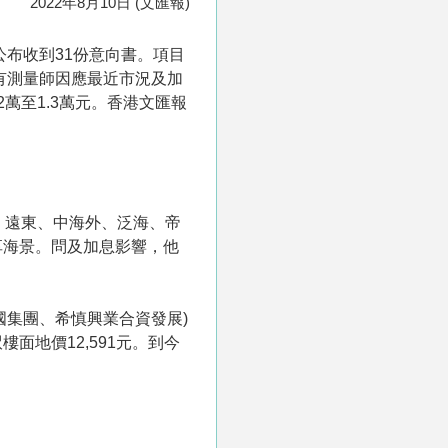
2022年8月10日 (文匯報)
公布收到31份意向書。項目
伙。有測量師因應最近市況及加
2萬至1.3萬元。香港文匯報
、遠東、中海外、泛海、帝
享海景。問及加息影響，他
國集團、希慎興業合資發展)
樓面地價12,591元。到今