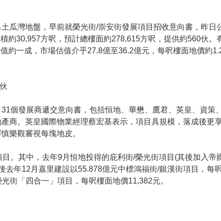
出土瓜灣地盤，早前就榮光街/崇安街發展項目招收意向書，昨日
約30,957方呎，預計總樓面約278,615方呎，提供約560
約一成，市場估值介乎27.8億至36.2億元，每呎樓面地價約1.
0伙
31個發展商遞交意向書，包括恒地、華懋、鷹君、英皇、資策
地產商。英皇國際物業經理蔡宏基表示，項目具規模，落成後更
審慎樂觀審視每塊地皮。
目。其中，去年9月恒地投得的庇利街/榮光街項目(其後加入帝
之後去年12月嘉里建設以55.878億元中標鴻福街/銀漢街項目，每呎
榮光街「四合一」項目，每呎樓面地價11,382元。