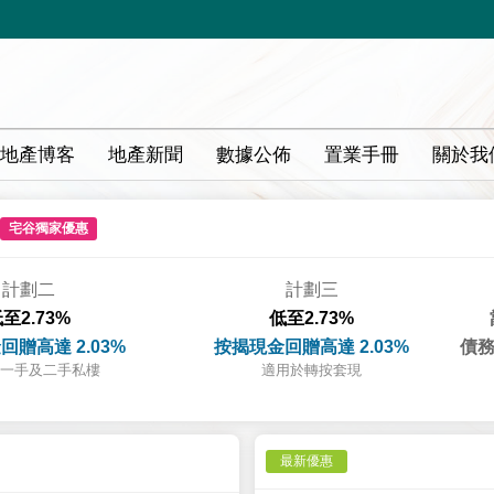
地產博客
地產新聞
數據公佈
置業手冊
關於我
宅谷獨家優惠
計劃二
計劃三
至2.73%
低至2.73%
回贈高達 2.03%
按揭現金回贈高達 2.03%
債務
一手及二手私樓
適用於轉按套現
最新優惠