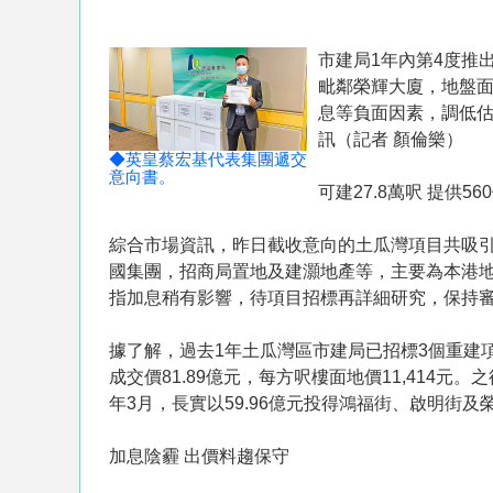
市建局1年內第4度推
毗鄰榮輝大廈，地盤面積
息等負面因素，調低估值
訊（記者 顏倫樂）
◆英皇蔡宏基代表集團遞交
意向書。
可建27.8萬呎 提供56
綜合市場資訊，昨日截收意向的土瓜灣項目共吸引
國集團，招商局置地及建灝地產等，主要為本港
指加息稍有影響，待項目招標再詳細研究，保持
據了解，過去1年土瓜灣區市建局已招標3個重建項
成交價81.89億元，每方呎樓面地價11,414元。
年3月，長實以59.96億元投得鴻福街、啟明街及
加息陰霾 出價料趨保守