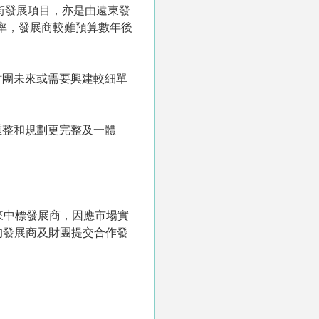
街發展項目，亦是由遠東發
率，發展商較難預算數年後
財團未來或需要興建較細單
重整和規劃更完整及一體
來中標發展商，因應市場實
的發展商及財團提交合作發