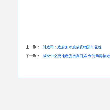
上一則：
財政司：政府無考慮放寬物業印花稅
下一則：
減辣中空寶地產股衝高回落 金管局再接港