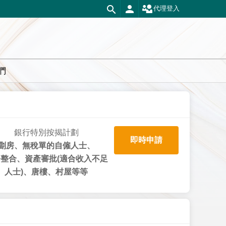
代理登入
們
銀行特別按揭計劃
即時申請
劏房、無稅單的自僱人士、
整合、資產審批(適合收入不足
人士)、唐樓、村屋等等