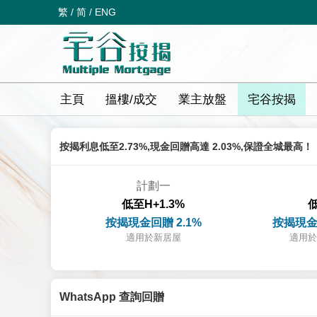
繁
/
简
/
ENG
主頁
搵樓/成交
業主放盤
宅谷按揭
按揭利息低至2.73%,現金回贈高達 2.03%,保證全城最高！
計劃一
低至H+1.3%
低
按揭現金回贈 2.1%
按揭現金
適用於新居屋
適用於
WhatsApp 查詢回贈