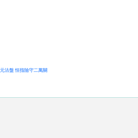
元沽盤 恒指險守二萬關