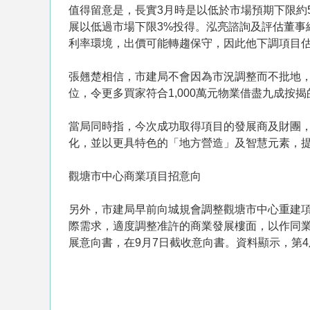
值得留意是，長實3月時是以低於市場預期下限約
展以低過市場下限3%投得。泓亮諮詢及評估董事
利率環境，出價可能轉趨保守，因此他下調項目估
張翹楚相信，市建局不會因為市況調整而不批地
位，令更多買家符合1,000萬元物業借盡九成按
當局同時指，今次成功取得項目的發展商及財團
化，並以更具特色的「地方營造」及智慧元素，
觀塘市中心商業項目招意向
另外，市建局早前向城規會調整觀塘市中心重建項
際需求，適度調整准許的商業發展樓面，以作同業
展意向書，在9月7日截收意向書。資料顯示，第