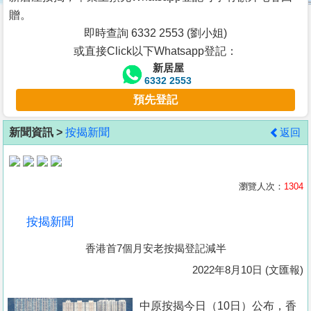
按
贈。
揭
即時查詢 6332 2553 (劉小姐)
或直接Click以下Whatsapp登記：
地
新居屋
產
6332 2553
博
預先登記
客
新聞資訊 >
按揭新聞
返回
地
產
新
瀏覽人次：
1304
聞
按揭新聞
數
香港首7個月安老按揭登記減半
據
公
2022年8月10日 (文匯報)
佈
中原按揭今日（10日）公布，香