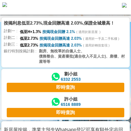
按揭利息低至2.73%,現金回贈高達 2.03%,保證全城最高！
主
計劃一
頁
低至H+1.3%
按揭現金回贈 2.1%
適用於新居屋
代
計劃二
理
低至2.73%
按揭現金回贈高達 2.03%
適用於一手及二手私樓
計劃三
搵
低至2.73%
按揭現金回贈高達 2.03%
適用於轉按套現
銀行特別按揭計劃
劏房、無稅單的自僱人士、
樓/
債務整合、資產審批(適合收入不足人士)、唐樓、村
成
屋等等
交
劉小姐
6332 2553
業
即時查詢
主
放
許小姐
6516 8889
盤
即時查詢
宅
谷
新居屋按揭，準業主預先Whatsapp登記可享有額外宅谷回