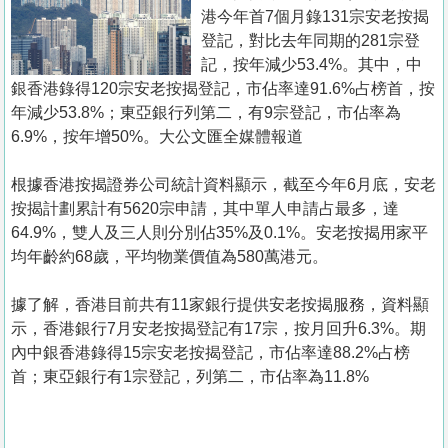
置
港今年首7個月錄131宗安老按揭
業
登記，對比去年同期的281宗登
記，按年減少53.4%。其中，中
手
銀香港錄得120宗安老按揭登記，市佔率達91.6%占榜首，按
冊
年減少53.8%；東亞銀行列第二，有9宗登記，市佔率為
6.9%，按年增50%。大公文匯全媒體報道
關
於
根據香港按揭證券公司統計資料顯示，截至今年6月底，安老
我
按揭計劃累計有5620宗申請，其中單人申請占最多，達
們
64.9%，雙人及三人則分別佔35%及0.1%。安老按揭用家平
均年齡約68歲，平均物業價值為580萬港元。
據了解，香港目前共有11家銀行提供安老按揭服務，資料顯
示，香港銀行7月安老按揭登記有17宗，按月回升6.3%。期
內中銀香港錄得15宗安老按揭登記，市佔率達88.2%占榜
首；東亞銀行有1宗登記，列第二，市佔率為11.8%