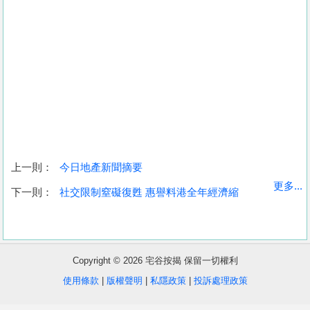
上一則：
今日地產新聞摘要
收
更多...
下一則：
社交限制窒礙復甦 惠譽料港全年經濟縮
藏
樓
盤
Copyright © 2026 宅谷按揭 保留一切權利
繁
简
ENG
使用條款
|
版權聲明
|
私隱政策
|
投訴處理政策
體
体