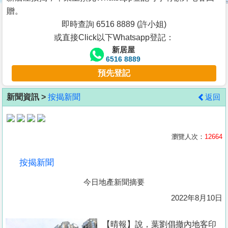
按
贈。
揭
即時查詢 6516 8889 (許小姐)
或直接Click以下Whatsapp登記：
地
新居屋
產
6516 8889
博
預先登記
客
新聞資訊 >
按揭新聞
返回
地
產
新
瀏覽人次：
12664
聞
按揭新聞
數
今日地產新聞摘要
據
公
2022年8月10日
佈
【晴報】說，葉劉倡撤內地客印