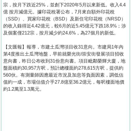
宗，按月下跌近25%，並創下2020年5月以來新低。收入4.4
億 按月減億元。據印花稅署公布，7月來自額外印花稅
（SSD）、買家印花稅（BSD）及新住宅印花稅（NRSD）
的收入錄得近4.42億元，較6月的近5.45億元下跌18.9%；涉
及個案僅212宗，按月減少約24.6%，為27個月的新低。
【文匯報】報導，市建土瓜灣項目收31意向。市建局1年內
第4度推出土瓜灣地盤，早前就榮光街/崇安街發展項目招收
意向書，昨日公布收到31份意向書。項目毗鄰榮輝大廈，地
盤面積約30,957方呎，預計總樓面約278,615方呎，提供約
560伙。有測量師因應最近市況及加息等負面因素，調低估
值約一成，市場估值介乎27.8億至36.2億元，每呎樓面地價
約1.2萬至1.3萬元。