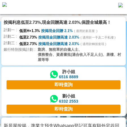
按揭利息低至2.73%,現金回贈高達 2.03%,保證全城最高！
主
計劃一
頁
低至H+1.3%
按揭現金回贈 2.1%
適用於新居屋
代
計劃二
理
低至2.73%
按揭現金回贈高達 2.03%
適用於一手及二手私樓
計劃三
搵
低至2.73%
按揭現金回贈高達 2.03%
適用於轉按套現
銀行特別按揭計劃
劏房、無稅單的自僱人士、
樓/
債務整合、資產審批(適合收入不足人士)、唐樓、村
成
屋等等
交
許小姐
6516 8889
業
即時查詢
主
放
劉小姐
6332 2553
盤
即時查詢
宅
谷
新居屋按揭，準業主預先Whatsapp登記可享有額外宅谷回