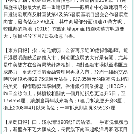
【明報】稱，觀塘重建項目招意向，最高估值259億。市建
局歷來規模最大的單一重建項目——觀塘市中心重建項目今
日邀請發展商及財團就第4及第5發展區項目提交合作發展意
向書，最高估值259億元，其中商場部分面積達70萬方呎，
較毗鄰的新地（0016）旗艦商場apm面積逾60萬方呎還要
大，項目將於下月7日截收意向書。
【東方日報】指，港元續弱，金管再斥近30億捍衞聯匯。近
日港股明顯缺乏熱錢入市，與港匯疲弱的大背景有關，尤其
是中美雙方在台海局勢針鋒相對，均對金融市場以至港匯造
成壓力，更迫使香港金融管理局再度入市，於周一紐約交易
時段尾段承接29.75億港元沽盤，以7.85港元的匯率售出相對
的美元，捍衞聯繫匯率制度。香港銀行同業拆息（HIBOR）
昨日全線向上，與樓按相關的一個月期拆息更連升5日，至
1.54554厘，續創逾兩年以來新高；6個月拆息更升穿3厘，
衝上2008年4月以來高位；一年拆息則高見3.55137厘。
【星島日報】曰，淺水灣道90號洋房沽清。一手市況氣氛急
升，新盤亦不乏大額成交，長實旗下南區超級洋房豪宅項目