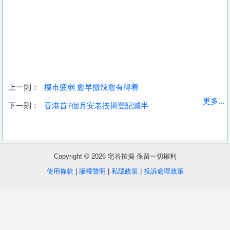
上一則：
樓市疲弱 愈早撤辣愈有得着
收
更多...
下一則：
香港首7個月安老按揭登記減半
藏
樓
盤
Copyright © 2026 宅谷按揭 保留一切權利
繁
简
ENG
使用條款
|
版權聲明
|
私隱政策
|
投訴處理政策
體
体