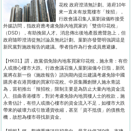
置
花稅 政府澄清無計劃。港府10年
業
來一直未有放寬樓市「辣招」，
行政會議召集人葉劉淑儀昨接受
手
外媒訪問，指政府應考慮免除內地買家的「雙倍印花稅」
冊
（DSD），有助挽留人才。消息傳出後地產股應聲急上，但
政府隨即澄清從無討論及無此計劃。葉劉亦發聲明強調這是
關
新民黨對施政報告的建議。學者指作為行會成員應避嫌。
於
我
【HK01】謂，政黨倡免除內地客買家印花稅，施永青：有些
們
人或擔心樓市大跌。行政會議召集人葉劉淑儀今日指，新民
黨將在新一份《施政報告》諮詢期內提出建議考慮免除中國
購房者在港買樓的買家印花稅。中原集團創辦人施永青認
為，當初推出「辣招稅」限制主要是為防止大量內地資金流
入、扭曲香港樓市，對於考慮免除內地買樓人士的稅款，施
永青估計，有些人或擔心樓市的資金流入不足，如樓市大跌
帶來的破壞力或引致通貨收縮，甚至「資不抵債」的債務危
機，故想為樓市尋找新資金。