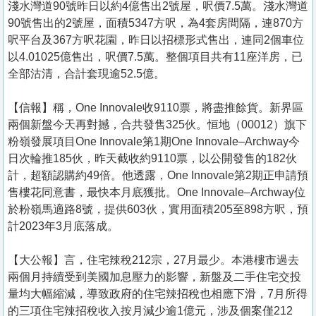
淺水灣道90號昨日以約4億售出2號屋，呎價7.5萬。淺水灣道
90號售出的2號屋，面積5347方呎，為4套房間隔，連870方
呎平台及367方呎花園，昨日以招標形式售出，連同2個車位
以4.01025億售出，呎價7.5萬。整個項目共有11座洋房，已
全部沽清，合計套現逾52.5億。
【信報】稱，One Innovale收9110票，將盡推餘貨。新界區
兩個新盤今天再對撼，合共發售325伙。恒地（00012）旗下
粉嶺發展項目One Innovale第1期One Innovale–Archway今
日次輪推185伙，昨天截收約9110票，以公開發售的182伙
計，超額認購約49倍。他透露，One Innovale第2期正申請預
售樓花同意書，最快本月底獲批。One Innovale–Archway位
於粉嶺馬適路8號，提供603伙，實用面積205至898方呎，預
計2023年3月底落成。
【大公報】言， 住宅辣稅212宗，27月最少。本港樓市過去
兩個月持續受到美國加息壓力的影響，新盤及二手住宅交投
量均大幅縮減，導致政府的住宅辣招稅也相應下滑，7月所得
的三項住宅辣招稅收入按月減少逾1億元，涉及個案僅212