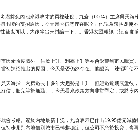
考慮豁免內地來港專才的買樓辣稅，九倉（0004）主席吳天海
最初出嚟的辣招原因，今天是否仍然存在呢？」他認為辣招即使
性些也可以，大家拿出來討論一下」。香港文匯報訊（記者 顏
在
樓市因素除疫情外，供應上升、利率上升等亦會影響到市民購買
考當初辣招推出的原因，今天是否仍然存在。他認為，辣招即使
。吳天海指，內房過去十多年大趨勢是上升，但經過近期震盪後
係好信，聽完等於無聽」，今天看來政策方向非常堅定，或將令
就會考慮。鑑於內地最新市況，九倉表示已作出19.95億元減
，但初步見到內地個別城市已轉趨穩定，但公司不急於投資，會