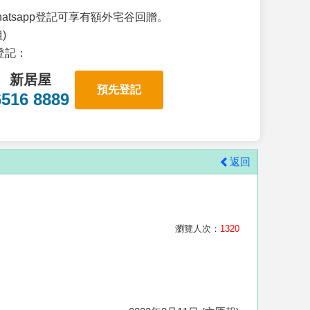
atsapp登記可享有額外宅谷回贈。
)
p登記：
新居屋
預先登記
6516 8889
返回
瀏覽人次：
1320