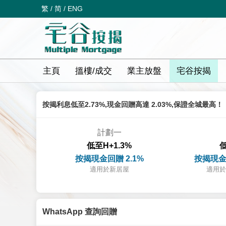
繁
/
简
/
ENG
主頁
搵樓/成交
業主放盤
宅谷按揭
按揭利息低至2.73%,現金回贈高達 2.03%,保證全城最高！
計劃一
低至H+1.3%
低
按揭現金回贈 2.1%
按揭現金
適用於新居屋
適用於
WhatsApp 查詢回贈