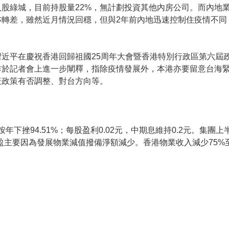
股綠城，目前持股量22%，無計劃投資其他內房公司。而內地
亦轉差，雖然近月情況回穩，但與2年前內地迅速控制住疫情不同
近平在慶祝香港回歸祖國25周年大會暨香港特別行政區第六屆
昨於記者會上進一步闡釋，指除疫情發展外，本港亦要留意台海
疫政策有否調整、對台方向等。
年下挫94.51%；每股盈利0.02元，中期息維持0.2元。集團上半
為盈主要因為發展物業減值撥備淨額減少。香港物業收入減少75%至6.