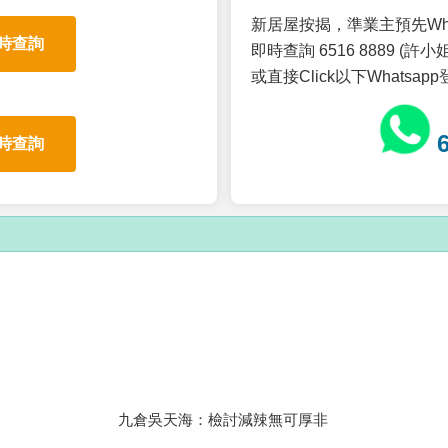
新居屋按揭，準業主預先Wh
時查詢
即時查詢 6516 8889 (許小姐
或直接Click以下Whatsap
時查詢
九倉吳天海：檢討減辣無可厚非