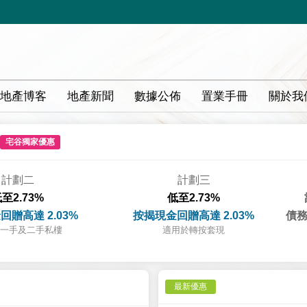
地產博客
地產新聞
數據公佈
置業手冊
關於我
宅谷獨家優惠
計劃二
計劃三
至2.73%
低至2.73%
回贈高達 2.03%
按揭現金回贈高達 2.03%
債務
一手及二手私樓
適用於轉按套現
最新優惠