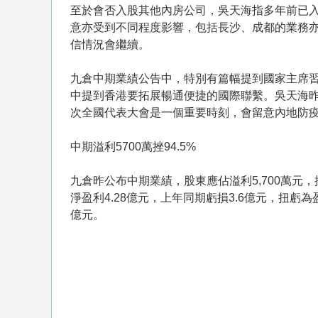
至於會否入股其他內房公司，吳天海指多年前已入
意亦受到不同程度影響，包括長沙、成都的業務
信情況會繼續。
九倉中期業績公告中，特別有篇幅提到國家主席習
中提到香港要拓展暢通便捷的國際聯繫。吳天海
次全國代表大會是一個重要時刻，會留意內地防
中期溢利5700萬挫94.5%
九倉昨公布中期業績，股東應佔溢利5,700萬元，按
淨盈利4.28億元，上年同期虧損3.6億元，扭虧
億元。