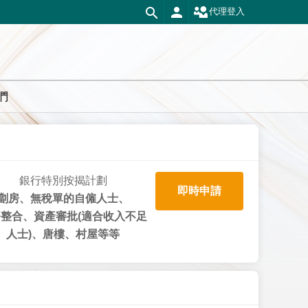
代理登入
們
銀行特別按揭計劃
即時申請
劏房、無稅單的自僱人士、
整合、資產審批(適合收入不足
人士)、唐樓、村屋等等