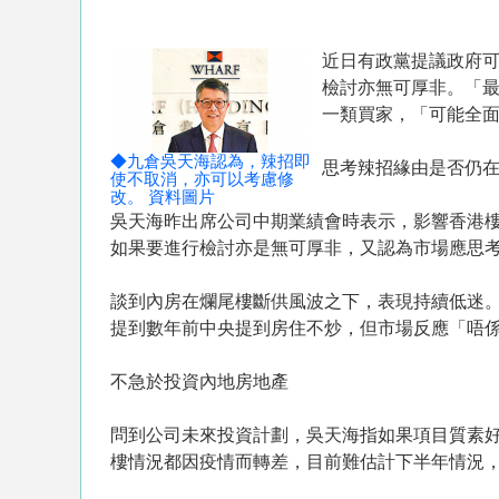
近日有政黨提議政府可
檢討亦無可厚非。「
一類買家，「可能全面
◆九倉吳天海認為，辣招即
思考辣招緣由是否仍
使不取消，亦可以考慮修
改。 資料圖片
吳天海昨出席公司中期業績會時表示，影響香港
如果要進行檢討亦是無可厚非，又認為市場應思
談到內房在爛尾樓斷供風波之下，表現持續低迷
提到數年前中央提到房住不炒，但市場反應「唔
不急於投資內地房地產
問到公司未來投資計劃，吳天海指如果項目質素好
樓情況都因疫情而轉差，目前難估計下半年情況