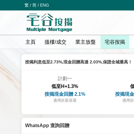
繁
/
简
/
ENG
主頁
搵樓/成交
業主放盤
宅谷按揭
按揭利息低至2.73%,現金回贈高達 2.03%,保證全城最高！
計劃一
低至H+1.3%
低
按揭現金回贈 2.1%
按揭現金
適用於新居屋
適用於
WhatsApp 查詢回贈