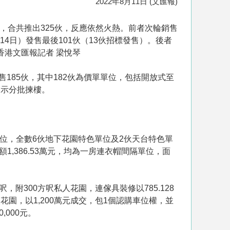
2022年8月11日 (文匯報)
對撼銷售，合共推出325伙，反應依然火熱。前者次輪銷售
14日）發售最後101伙（13伙招標發售）。後者
香港文匯報記者 梁悅琴
次輪銷售185伙，其中182伙為價單單位，包括開放式至
指示分批揀樓。
單位，全數6伙地下花園特色單位及2伙天台特色單
,386.53萬元，均為一房連衣帽間隔單位，面
，附300方呎私人花園，連傢具裝修以785.128
人花園，以1,200萬元成交，包1個認購車位權，並
000元。