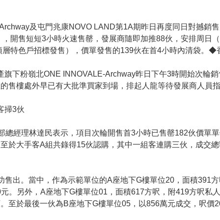
LE-Archway及屯門兆康NOVO LAND第1A期昨日再度同日
售），開售短短3小時火速售罄，發展商隨即加推88伙，安排周日（
伙頂層特色戶招標發售），價單發售的139伙在首4小時內清袋。◆
產旗下粉嶺北ONE INNOVALE-Archway昨日下午3時開始
咀的售樓處外早已有大批準買家到場，排起人龍等待發展商人員
手客掃3伙
)部總經理林達民表示，項目次輪開售首3小時已售罄182伙價單
至於大手客A組共錄得15伙認購，其中一組客連購三伙，成交總額1
售出。當中，作為示範單位的A座地下G樓單位20，面積391方呎
80元。另外，A座地下G樓單位01，面積617方呎，附419方呎私
至於最後一伙為B座地下G樓單位05，以856萬元成交，呎價20,