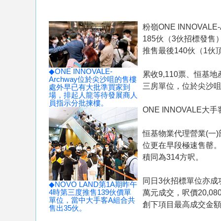
粉嶺ONE INNOVA
185伙（3伙招標發
推售最後140伙（1
◆ONE INNOVALE-
累收9,110票、恒基地
Archway位於尖沙咀的售樓
三房單位，位於尖沙
處外早已有大批準買家到
場，排起人龍等待發展商人
員指示分批揀樓。
ONE INNOVALE大
恒基物業代理營業(一
位更在早段極速售罄。
積同為314方呎。
同日3伙招標單位亦成功
◆NOVO LAND第1A期昨午
4時第三度推售139伙價單
萬元成交，呎價20,0
單位，當中大手客A組合共
創下項目最高成交金額。
售出35伙。