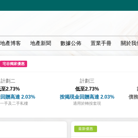
地產博客
地產新聞
數據公佈
置業手冊
關於我
宅谷獨家優惠
計劃二
計劃三
至2.73%
低至2.73%
回贈高達 2.03%
按揭現金回贈高達 2.03%
債務
一手及二手私樓
適用於轉按套現
最新優惠