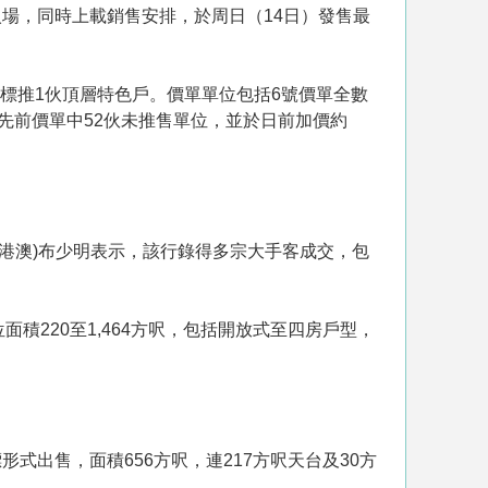
元入場，同時上載銷售安排，於周日（14日）發售最
另招標推1伙頂層特色戶。價單單位包括6號價單全數
元，以及先前價單中52伙未推售單位，並於日前加價約
(港澳)布少明表示，該行錄得多宗大手客成交，包
面積220至1,464方呎，包括開放式至四房戶型，
式出售，面積656方呎，連217方呎天台及30方