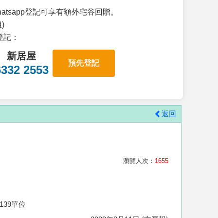
atsapp登記可享有額外宅谷回贈。
)
p登記：
新居屋
預先登記
6332 2553
返回
瀏覽人次：
1655
139單位