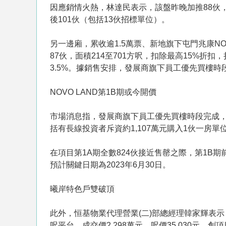
因應銷情火熱，林達民表示，該盤昨晚加推88伙，折
後101伙（包括13伙招標單位）。
另一邊廂，累收逾1.5萬票、新地旗下屯門兆康NO
87伙，面積214至701方呎，扣除最高15%折扣，
3.5%。據銷售安排，發展商旗下員工優先買樓時
NOVO LAND第1B期或今開價
市場消息指，發展商旗下員工優先買樓時段完成，
括有長線投資者斥資約1,107萬元購入1伙一房單
在項目第1A期全數824伙接近售罄之際，第1B期
預計關鍵日期為2023年6月30日。
曦岸特色戶雙破頂
此外，恒基物業代理營業(二)部總經理韓家輝表示，
呎平台，成交價2,298萬元，呎價35,030元，