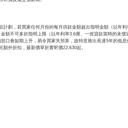
款計劃，若買家任何月份的每月供款金額超出指明金額（以年利率
金額不可多於指明上限（以年利率3.6厘、一按貸款當時的未
期息口會如期上升，易令買家失預算，故特意推出長達5年的低息
萬元額外折扣，最新價單折實呎價22,630起。