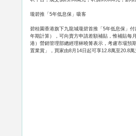
瓏碧推「5年低息保」吸客
碧桂園香港旗下九龍城瓏碧首推「5年低息保」付
年期計算），可向賣方申請差額補貼，惟補貼每月
港）營銷管理部總經理林曉箐表示，考慮市場預
置業賞」，買家由8月14日起可享12.8萬至20.8