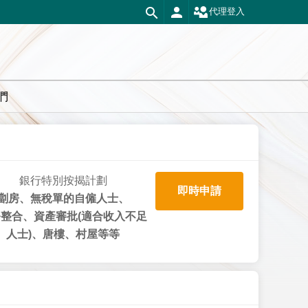
代理登入
們
銀行特別按揭計劃
即時申請
劏房、無稅單的自僱人士、
整合、資產審批(適合收入不足
人士)、唐樓、村屋等等