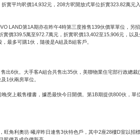
實平均呎價14,932元，208方呎開放式單位折實323.82萬
VO LAND第1A期亦在昨午4時第三度推售139伙價單單位，
折實價339.5萬至972.7萬元，折實呎價13,402至15,906
段，最多可購1伙，隨後是A組及B組客戶。
售出6伙。大手客A組合共售出35伙，美聯物業住宅部行政總裁
位及1伙兩房單位。
前晚突上載售樓書，據悉最快今日開價。第1B期提供800伙，單位
旺角利奧坊·曦岸昨日連售3伙特色戶，其中2座28樓D室以招標形
創項目呎價及成交價新高。