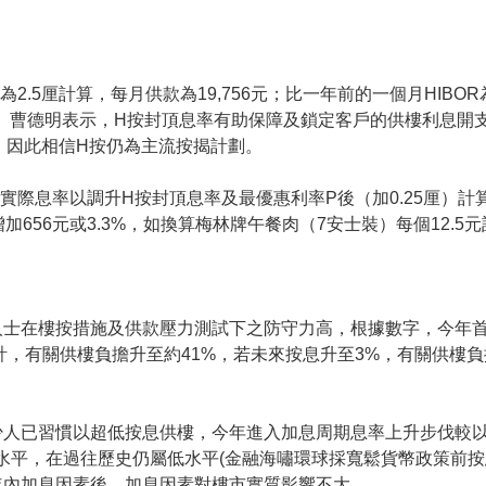
.5厘計算，每月供款為19,756元；比一年前的一個月HIBOR為0
16.7%。曹德明表示，H按封頂息率有助保障及鎖定客戶的供樓利息
，因此相信H按仍為主流按揭計劃。
實際息率以調升H按封頂息率及最優惠利率P後（加0.25厘）計算
）增加656元或3.3%，如換算梅林牌午餐肉（7安士裝）每個12.
人士在樓按措施及供款壓力測試下之防守力高，根據數字，今年
計，有關供樓負擔升至約41%，若未來按息升至3%，有關供樓負擔
少人已習慣以超低按息供樓，今年進入加息周期息率上升步伐較
水平，在過往歷史仍屬低水平(金融海嘯環球採寬鬆貨幣政策前按息
年內加息因素後，加息因素對樓市實質影響不大。