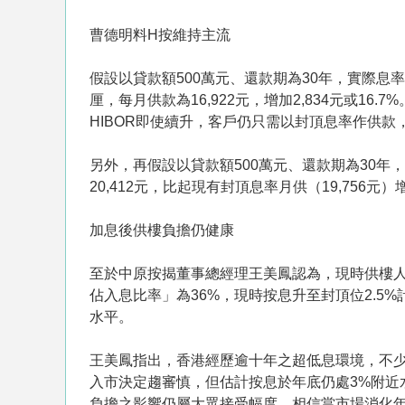
曹德明料H按維持主流
假設以貸款額500萬元、還款期為30年，實際息率為2
厘，每月供款為16,922元，增加2,834元或
HIBOR即使續升，客戶仍只需以封頂息率作供款
另外，再假設以貸款額500萬元、還款期為30年，
20,412元，比起現有封頂息率月供（19,756元
加息後供樓負擔仍健康
至於中原按揭董事總經理王美鳳認為，現時供樓
佔入息比率」為36%，現時按息升至封頂位2.5%
水平。
王美鳳指出，香港經歷逾十年之超低息環境，不
入市決定趨審慎，但估計按息於年底仍處3%附近
負擔之影響仍屬大眾接受幅度，相信當市場消化