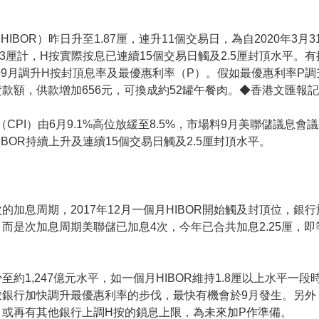
BOR）昨日升至1.87厘，連升11個交易日，為自2020年3月31
.3厘計，H按實際按息已連續15個交易日觸及2.5厘封頂水平
9月調升H按封頂息率及最優惠利率（P）。假如最優惠利率P調升
貸款額，供款增加656元，可換成約52罐午餐肉。◆香港文匯報記
CPI）由6月9.1%高位放緩至8.5%，市場料9月美聯儲議息會議將
BOR持續上升及連續15個交易日觸及2.5厘封頂水平。
息周期，2017年12月一個月HIBOR開始觸及封頂位，銀行於
5厘。而是次加息周期美聯儲已加息4次，今年已合共加息2.25厘
約1,247億元水平，如一個月HIBOR維持1.8厘以上水平一
致銀行加快調升最優惠利率的步伐，最快有機會於9月發生。另外
或再有其他銀行上調H按的鎖息上限，為未來加P作準備。