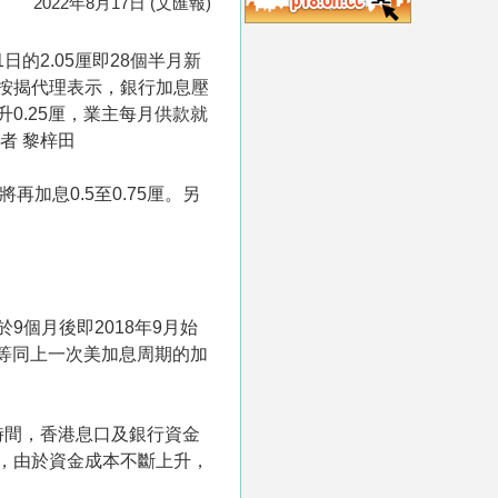
2022年8月17日 (文匯報)
日的2.05厘即28個半月新
。有按揭代理表示，銀行加息壓
0.25厘，業主每月供款就
者 黎梓田
再加息0.5至0.75厘。另
9個月後即2018年9月始
，即等同上一次美加息周期的加
段時間，香港息口及銀行資金
，由於資金成本不斷上升，