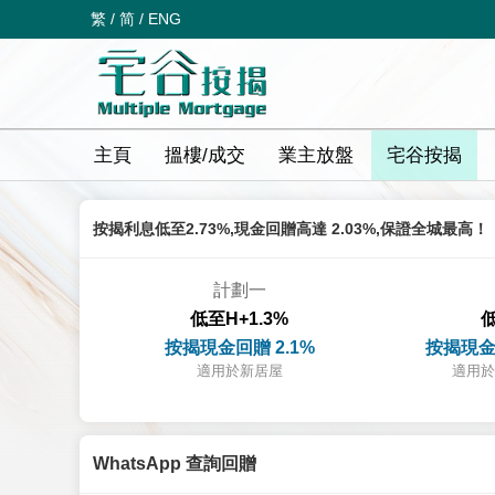
繁
/
简
/
ENG
主頁
搵樓/成交
業主放盤
宅谷按揭
按揭利息低至2.73%,現金回贈高達 2.03%,保證全城最高！
計劃一
低至H+1.3%
低
按揭現金回贈 2.1%
按揭現金
適用於新居屋
適用於
WhatsApp 查詢回贈