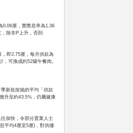
.06厘，實際息率為1.36
開支，除非P上升，否則
，即2.75厘，每月供款為
5元計，可換成約52罐午餐肉。
首季新批按揭的平均「供款
升至約43.5%，仍屬健康
以往加快，令部分置業人士
平均4厘至5厘)，對供樓