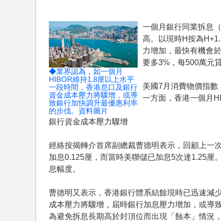
一個月銀行同業拆息（HI
高。以現時H按為H+1
力增加，最快有機會於
要多3%，每500萬元
◆業界認為，如一個月
HIBOR維持1.8厘以上水平
美國7月消費物價指數（
一段時間，香港息口及銀行
資金成本壓力將驟增，或導
一方面，香港一個月HI
致銀行加快調升最優惠利率
的步伐。資料圖片
銀行資金成本壓力驟增
經絡按揭轉介首席副總裁曹德明表示，回顧上一次的加
加息0.125厘，而當時美聯儲已加息5次達1.2
息幅度。
曹德明又表示，香港銀行體系結餘現時已迅速減少至
成本壓力將驟增，屆時銀行加息壓力增加，或導
為避免拆息長期高於封頂位而出現「蝕本」情況，