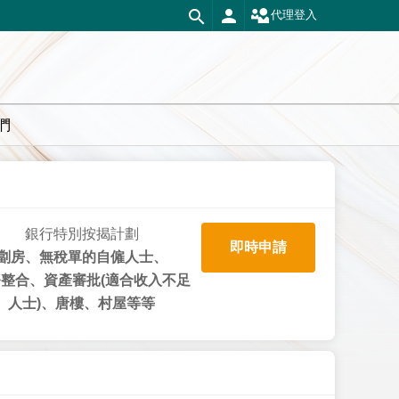
代理登入
們
銀行特別按揭計劃
即時申請
劏房、無稅單的自僱人士、
整合、資產審批(適合收入不足
人士)、唐樓、村屋等等