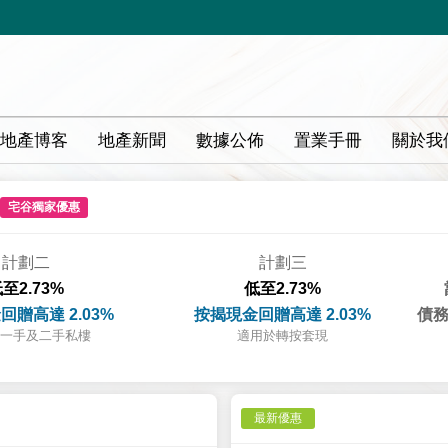
地產博客
地產新聞
數據公佈
置業手冊
關於我
宅谷獨家優惠
計劃二
計劃三
至2.73%
低至2.73%
回贈高達 2.03%
按揭現金回贈高達 2.03%
債務
一手及二手私樓
適用於轉按套現
最新優惠