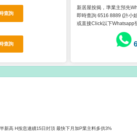
新居屋按揭，準業主預先Wh
時查詢
即時查詢 6516 8889 (許小姐
或直接Click以下Whatsap
時查詢
半新高 H按息連續15日封頂 最快下月加P業主料多供3%