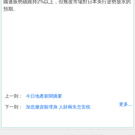
國通脹勢續維持2%以上，但無改市場對日本央行逆勢放水的
預期。
上一則：
今日地產新聞摘要
收
更多...
下一則：
加息撤資殺埋身 人財兩失怎安枕
藏
樓
盤