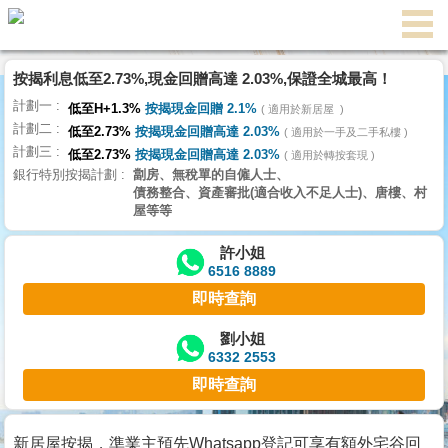
代
理
按揭利息低至2.73%,現金回贈高達 2.03%,保證全城最高！
主
計劃一
頁
低至H+1.3%
按揭現金回贈 2.1%
適用於新居屋
計劃二
低至2.73%
按揭現金回贈高達 2.03%
適用於一手及二手私樓
計劃三
搵
低至2.73%
按揭現金回贈高達 2.03%
適用於轉按套現
銀行特別按揭計劃
劏房、無稅單的自僱人士、
樓/
債務整合、資產審批(適合收入不足人士)、唐樓、村
成
屋等等
交
許小姐
6516 8889
業
即時查詢
主
放
劉小姐
6332 2553
盤
即時查詢
宅
谷
新居屋按揭，準業主預先Whatsapp登記可享有額外宅谷回