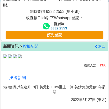
按
贈。
揭
即時查詢 6332 2553 (劉小姐)
或直接Click以下Whatsapp登記：
地
新居屋
產
6332 2553
博
預先登記
客
新聞資訊 >
按揭新聞
返回
地
產
新
瀏覽人次：
1383
聞
按揭新聞
數
港3個月拆息連升18日 美元軟 Euro重上一算 英鎊兌加元創9年最
據
弱
公
2022年8月27日 (東方)
佈