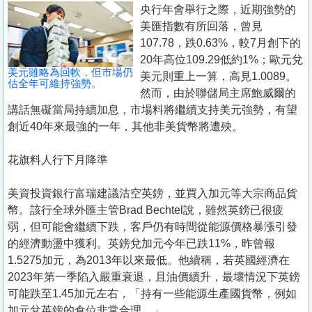
置
央行年會舉行之際，近期強勢的
美匯指數有所回落，曾見
業
107.78，跌0.63%，較7月創下的
手
20年高位109.29低約1%；歐元兌
冊
美元雖略為回軟，但市場仍
美元則重上一算，高見1.0089。
估全年可維持強勢。
然而，由於聯儲局主席鮑威爾的
關
講話無礙當局持續加息，市場料將繼續支持美元強勢，有望
於
創近40年來最強的一年，其他非美貨幣將遭殃。
我
們
花旗料人行下月降準
美資投資銀行富瑞建議沽空英鎊，並買入加元等大宗商品貨
幣。該行全球外匯主管Brad Bechtel說，雖然英鎊已很疲
弱，但可能會繼續下跌，客戶仍有時間從能源價格暴漲引發
的經濟動盪中獲利。英鎊兌加元今年已跌11%，昨曾報
1.5275加元，為2013年以來最低。他續稱，若英國經濟在
2023年第一季陷入嚴重衰退，且油價續升，最壞情況下英鎊
可能跌至1.45加元左右，「持有一些能源生產國貨幣，例如
加元兌英鎊的倉位非常合理。」