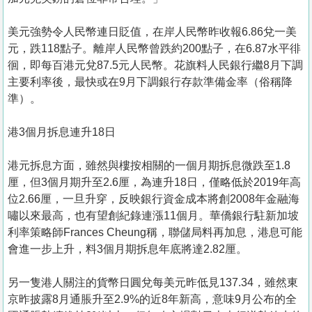
美元強勢令人民幣連日貶值，在岸人民幣昨收報6.86兌一美
元，跌118點子。離岸人民幣曾跌約200點子，在6.87水平徘
徊，即每百港元兌87.5元人民幣。花旗料人民銀行繼8月下調
主要利率後，最快或在9月下調銀行存款準備金率（俗稱降
準）。
港3個月拆息連升18日
港元拆息方面，雖然與樓按相關的一個月期拆息微跌至1.8
厘，但3個月期升至2.6厘，為連升18日，僅略低於2019年高
位2.66厘，一旦升穿，反映銀行資金成本將創2008年金融海
嘯以來最高，也有望創紀錄連漲11個月。華僑銀行駐新加坡
利率策略師Frances Cheung稱，聯儲局料再加息，港息可能
會進一步上升，料3個月期拆息年底將達2.82厘。
另一隻港人關注的貨幣日圓兌每美元昨低見137.34，雖然東
京昨披露8月通脹升至2.9%的近8年新高，意味9月公布的全