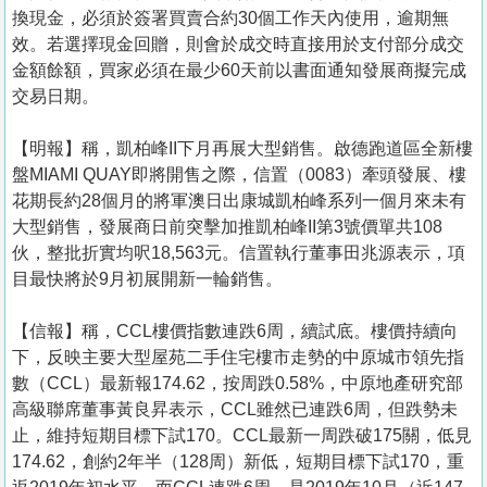
換現金，必須於簽署買賣合約30個工作天內使用，逾期無
效。若選擇現金回贈，則會於成交時直接用於支付部分成交
金額餘額，買家必須在最少60天前以書面通知發展商擬完成
交易日期。
【明報】稱，凱柏峰II下月再展大型銷售。啟德跑道區全新樓
盤MIAMI QUAY即將開售之際，信置（0083）牽頭發展、樓
花期長約28個月的將軍澳日出康城凱柏峰系列一個月來未有
大型銷售，發展商日前突擊加推凱柏峰II第3號價單共108
伙，整批折實均呎18,563元。信置執行董事田兆源表示，項
目最快將於9月初展開新一輪銷售。
【信報】稱，CCL樓價指數連跌6周，續試底。樓價持續向
下，反映主要大型屋苑二手住宅樓市走勢的中原城市領先指
數（CCL）最新報174.62，按周跌0.58%，中原地產研究部
高級聯席董事黃良昇表示，CCL雖然已連跌6周，但跌勢未
止，維持短期目標下試170。CCL最新一周跌破175關，低見
174.62，創約2年半（128周）新低，短期目標下試170，重