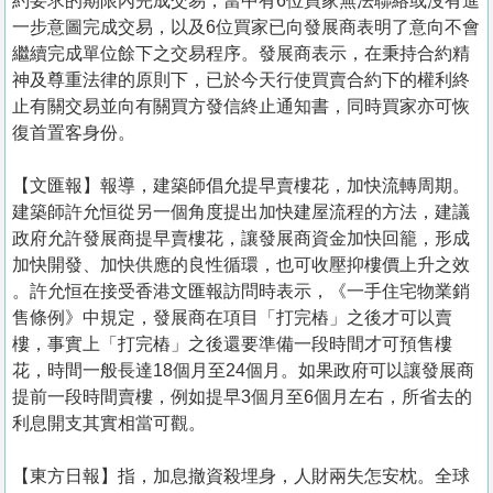
約要求的期限內完成交易，當中有6位買家無法聯絡或沒有進
一步意圖完成交易，以及6位買家已向發展商表明了意向不會
繼續完成單位餘下之交易程序。發展商表示，在秉持合約精
神及尊重法律的原則下，已於今天行使買賣合約下的權利終
止有關交易並向有關買方發信終止通知書，同時買家亦可恢
復首置客身份。
【文匯報】報導，建築師倡允提早賣樓花，加快流轉周期。
建築師許允恒從另一個角度提出加快建屋流程的方法，建議
政府允許發展商提早賣樓花，讓發展商資金加快回籠，形成
加快開發、加快供應的良性循環，也可收壓抑樓價上升之效
。許允恒在接受香港文匯報訪問時表示，《一手住宅物業銷
售條例》中規定，發展商在項目「打完樁」之後才可以賣
樓，事實上「打完樁」之後還要準備一段時間才可預售樓
花，時間一般長達18個月至24個月。如果政府可以讓發展商
提前一段時間賣樓，例如提早3個月至6個月左右，所省去的
利息開支其實相當可觀。
【東方日報】指，加息撤資殺埋身，人財兩失怎安枕。全球