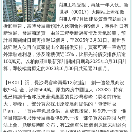
置
莊Ⅲ工程受阻，再延一年入伙。新
業
世界（00017）大圍站上蓋柏傲
莊Ⅲ去年7月因建築質量問題而須
手
拆卸重建，當時發展商預計入伙期會推遲9個月，事件昨日有
冊
新進展。發展商證實，由於工程受新冠疫情及天氣影響，預
計最新關鍵日期再推遲12個月，至2025年3月31日。新世界
關
就延遲入伙再向買家提出全新補償安排，買家可獲一筆過額
於
外津貼連利息，涉及達樓價近15%，比原先補償安排多賠逾
我
100萬元。以柏傲莊Ⅲ最新預計關鍵日期為2025年3月31日計
們
算，即較樓書原定的2023年6月30日共延遲21個月。
【HK01】謂，長沙灣睿峰再爆12宗撻訂，劃一遭發展商沒
收5%訂金，涉資564萬。原由內房中國恒大（3333）持有、
現已轉讓予合夥股東鼎珮集團的長沙灣睿峰（易名前稱恆
大．睿峰）。部分買家採用原發展商提供的「包借呼吸
Plan」、「首兩年免息免供」高成數按揭、即90%一按，惟
項目轉讓後只獲發展商提供80%一按，部份買家在期限內無
法上會。鼎珮集團昨公布，有12個單位因個別原因未能於合