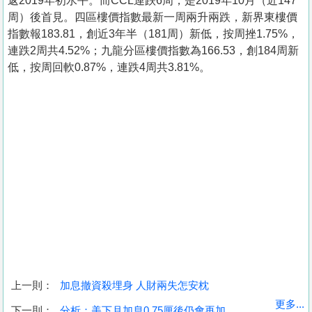
返2019年初水平。而CCL連跌6周，是2019年10月（近147
周）後首見。四區樓價指數最新一周兩升兩跌，新界東樓價
指數報183.81，創近3年半（181周）新低，按周挫1.75%，
連跌2周共4.52%；九龍分區樓價指數為166.53，創184周新
低，按周回軟0.87%，連跌4周共3.81%。
上一則：
加息撤資殺埋身 人財兩失怎安枕
收
更多...
下一則：
分析：美下月加息0.75厘後仍會再加