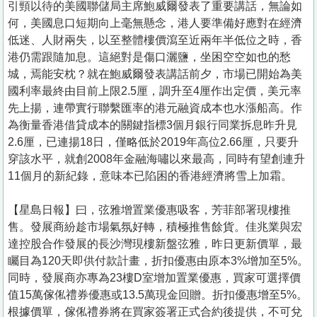
引頸以待的美國聯儲局主席鮑威爾發表了重要講話，無論如
何，美國息口短期向上毫無懸念，港人要準備好應對在經濟
低迷、人財兩失，以至整體樓價瀉至近兩年半低位之時，香
港仍需跟隨加息。這絕對是傷口灑鹽，坐困空空如也的愁
城，焉能安枕？就在鮑威爾發表講話前夕，市場已開始為美
國利率最終由目前上限2.5厘，調升至4厘作出定價，美元率
先上揚，連帶實行聯繫匯率的港元融資成本也水漲船高。作
為衡量香港借貸成本的關鍵指標3個月銀行同業拆息昨升見
2.6厘，已連揚18日，僅略低於2019年高位2.66厘，只要升
穿該水平，就創2008年金融海嘯以來最高，同時有望創連升
11個月的新紀錄，意味本已陷困的香港經濟將雪上加霜。
【星島日報】曰，弦雅增置業優惠吸客，芳菲部署現樓推
售。發展商紛趁市場氣氛好轉，積極推售餘貨。佳兆業與宏
達控股合作發展的長沙灣現樓新盤弦雅，昨日更新價單，最
矚目為120天即供付款計畫，折扣優惠由原本3%增加至5%。
同時，發展商亦專為23樓D室增加置業優惠，買家可選擇價
值15萬傢俬禮券優惠或13.5萬現金回贈。折扣優惠增至5%。
根據價單，傢俬禮券將在買家簽署正式合約後提供，不可兌