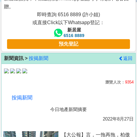
按
贈。
揭
即時查詢 6516 8889 (許小姐)
或直接Click以下Whatsapp登記：
地
新居屋
產
6516 8889
博
預先登記
客
新聞資訊 >
按揭新聞
返回
地
產
新
瀏覽人次：
9354
聞
按揭新聞
數
今日地產新聞摘要
據
公
2022年8月27日
佈
【大公報】言， 一拖再拖，柏傲