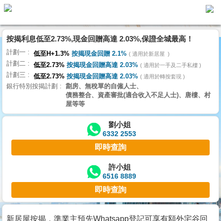
按揭利息低至2.73%,現金回贈高達 2.03%,保證全城最高！
主
計劃一
頁
低至H+1.3%
按揭現金回贈 2.1%
適用於新居屋
代
計劃二
理
低至2.73%
按揭現金回贈高達 2.03%
適用於一手及二手私樓
計劃三
搵
低至2.73%
按揭現金回贈高達 2.03%
適用於轉按套現
銀行特別按揭計劃
劏房、無稅單的自僱人士、
樓/
債務整合、資產審批(適合收入不足人士)、唐樓、村
成
屋等等
交
劉小姐
6332 2553
業
即時查詢
主
放
許小姐
6516 8889
盤
即時查詢
宅
谷
新居屋按揭，準業主預先Whatsapp登記可享有額外宅谷回