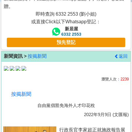
按
贈。
揭
即時查詢 6332 2553 (劉小姐)
或直接Click以下Whatsapp登記：
地
新居屋
產
6332 2553
博
預先登記
客
新聞資訊 >
按揭新聞
返回
地
產
新
瀏覽人次：
2239
聞
按揭新聞
數
自由黨倡豁免海外人才印花稅
據
公
2022年9月9日 (文匯報)
佈
行政長官李家超正就施政報告展