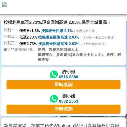
代
理
按揭利息低至2.73%,現金回贈高達 2.03%,保證全城最高！
主
計劃一
頁
低至H+1.3%
按揭現金回贈 2.1%
適用於新居屋
計劃二
低至2.73%
按揭現金回贈高達 2.03%
適用於一手及二手私樓
計劃三
搵
低至2.73%
按揭現金回贈高達 2.03%
適用於轉按套現
銀行特別按揭計劃
劏房、無稅單的自僱人士、
樓/
債務整合、資產審批(適合收入不足人士)、唐樓、村
成
屋等等
交
許小姐
6516 8889
業
即時查詢
主
放
劉小姐
6332 2553
盤
即時查詢
宅
谷
新居屋按揭，準業主預先Whatsapp登記可享有額外宅谷回