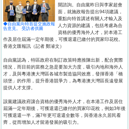
置
開諮詢。自由黨昨日與李家超會
業
面，就施政報告提出94項建議，
重點向特首講述有關人才輸入及
手
◆自由黨向特首提交施政報
人力資源的建議，包括考慮為合
冊
告意見。 受訪者供圖
資格的優秀海外人才，於本港工
作及居住屆滿一定年期後，可獲退還已繳付的買家印花稅。
關
香港文匯報訊（記者 鄭濬文）
於
我
自由黨認為，特區政府在制訂政策時應推陳出新，配合實際
們
情況，而目前的當務之急是要加大力度，吸引內地和海外人
才，及與粵港澳大灣區各城市製造協同效應，發揮香港「橋
頭堡」的作用，提升香港競爭力，為粵港澳大灣區長遠發展
提供人才支撐。
該黨建議政府讓合資格的優秀海外人才，在本港工作及居住
屆滿一定年期後，可獲退還已繳付的買家印花稅，例如3年後
可獲退還一半，滿7年更可退還全數等，與香港永久居民看
齊，從而增加人才留港發展的吸引力。