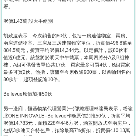
署。
呎價1.43萬 設大手組別
胡致遠表示，今次銷售的80伙，包括一房連儲物室、兩房、
兩房連儲物室、三房及三房連儲物室單位，折實價496.8萬至
884.5萬元，折實平均呎價14,344元。以定價計，該80伙市
值近6億元。該盤將於明天中午截票，本周四將分A及B組揀
樓，A組可供發售單位共17伙，買家最多可買4伙，B組買家
最多可買2伙。他指，該盤至今累收逾900票，以首輪銷售的
80伙計，超額登記逾10倍。
Bellevue原價加推50伙
另一邊廂，恒基物業代理營業(一)部總經理林達民表示，粉嶺
北ONE INNOVALE–Bellevue昨晚原價加推50伙，折實平均
呎價14,783元，面積228至446方呎，涵蓋開放式至兩房戶，
包括3伙連天台特色戶，扣除最高7%折扣，折實價410.13萬