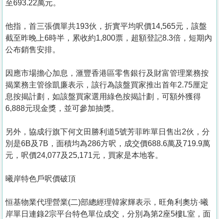
至693.22萬元。
他指，首三張價單共193伙，折實平均呎價14,565元，該盤
截至昨晚上6時半，累收約1,800票，超額登記8.3倍，短期內
公布銷售安排。
因應市場擔心加息，滙豐香港區零售銀行及財富管理業務按
揭業務主管徐凱廉表示，該行為該盤買家推出首年2.75厘定
息按揭計劃，如該盤買家選用綠色按揭計劃，可額外獲得
6,888元現金獎，並可參加抽獎。
另外，協成行旗下何文田勝利道5號芳菲昨單日售出2伙，分
別是6B及7B，面積均為286方呎，成交價688.6萬及719.9萬
元，呎價24,077及25,171元，買家是本地客。
曦岸特色戶呎價破頂
恒基物業代理營業(二)部總經理韓家輝表示，旺角利奧坊·曦
岸單日連錄2宗平台特色單位成交，分別為第2座5樓L室，面