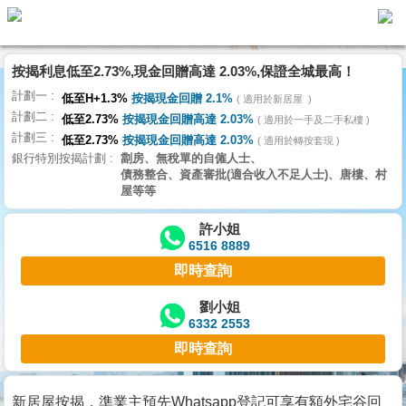
按揭利息低至2.73%,現金回贈高達 2.03%,保證全城最高！
主
計劃一
頁
低至H+1.3%
按揭現金回贈 2.1%
適用於新居屋
代
計劃二
理
低至2.73%
按揭現金回贈高達 2.03%
適用於一手及二手私樓
計劃三
搵
低至2.73%
按揭現金回贈高達 2.03%
適用於轉按套現
銀行特別按揭計劃
劏房、無稅單的自僱人士、
樓/
債務整合、資產審批(適合收入不足人士)、唐樓、村
成
屋等等
交
許小姐
6516 8889
業
即時查詢
主
放
劉小姐
6332 2553
盤
即時查詢
宅
谷
新居屋按揭，準業主預先Whatsapp登記可享有額外宅谷回