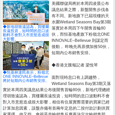
置
美國聯儲局將於本周四凌晨公布
議息結果之際，新盤開售步伐各
業
有不同。新地旗下已屆現樓的天
手
水圍Wetland Seasons Bay第3期
冊
◆新地胡致遠認為，買樓屬
落實於本周四下午開售首輪80
長遠投資，短時間的息口波
伙，而恒基地產旗下粉嶺北ONE
動料不會對入市意慾造成很
關
大影響。
INNOVALE–Bellevue 則謀定而
於
後動， 昨晚先再原價加推50伙，
我
短期內公布銷售安排。
們
◆香港文匯報記者 梁悅琴
◆恒基林達民表示，粉嶺北
ONE INNOVALE–Bellevue
面對現時息口有上調趨勢，
將於短期內公布銷售安排。
Wetland Seasons Bay第3期又落
實於本周四美議息結果公布後開售首輪80伙，新地代理總經
理胡致遠認為，買樓屬長遠投資，短時間的息口波動料不會
對入市意慾造成很大影響，相信有住屋實際需要的買家已經
計算加息因素，該盤亦備有首兩年定息的二按付款計劃供買
家選擇。他又指，會視乎首輪銷售反應再決定次輪銷售部