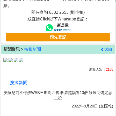
按
贈。
揭
即時查詢 6332 2553 (劉小姐)
或直接Click以下Whatsapp登記：
地
新居屋
產
6332 2553
博
預先登記
客
新聞資訊 >
按揭新聞
返回
地
產
新
瀏覽人次：
2168
聞
按揭新聞
數
美議息前不停步WSB三期周四售 收票超額逾10倍 發展商備定息
據
二按
公
2022年9月20日 (文匯報)
佈