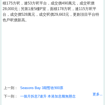
積175方呎，連53方呎平台，成交價490萬元，成交呎價
28,000元 ; 另第1座5樓P室，面積178方呎，連115方呎平
台，成交價528萬元，成交呎價29,663元，更創項目平台特
色戶呎價新高。
上一則：
Seasons Bay 3期暫收900票
收
更多...
下一則：
一個月拆息7連升 本港加息幾無懸念
藏