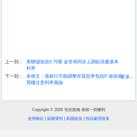
上一則：
美聯儲加息0.75厘 金管局同步上調貼現窗基本
利率
收
下一則：
余偉文：港銀行可能調整存貸息率包括P 做按揭
更多...
買樓注意利率風險
藏
樓
盤
Copyright © 2026 宅谷按揭 保留一切權利
繁
简
ENG
使用條款
|
版權聲明
|
私隱政策
|
投訴處理政策
體
体