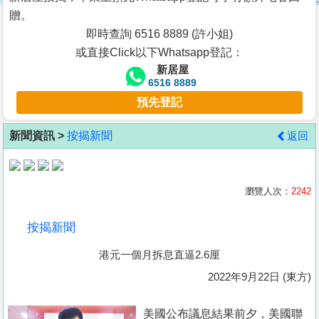
按
贈。
揭
即時查詢 6516 8889 (許小姐)
或直接Click以下Whatsapp登記：
地
新居屋
產
6516 8889
博
預先登記
客
新聞資訊 >
按揭新聞
返回
地
產
新
瀏覽人次：
2242
聞
按揭新聞
數
港元一個月拆息直逼2.6厘
據
公
2022年9月22日 (東方)
佈
美國公布議息結果前夕，美國聯