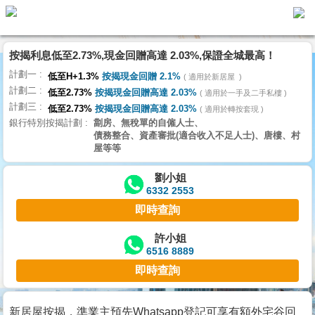
代
理
按揭利息低至2.73%,現金回贈高達 2.03%,保證全城最高！
主
計劃一
頁
低至H+1.3%
按揭現金回贈 2.1%
適用於新居屋
計劃二
低至2.73%
按揭現金回贈高達 2.03%
適用於一手及二手私樓
計劃三
搵
低至2.73%
按揭現金回贈高達 2.03%
適用於轉按套現
銀行特別按揭計劃
劏房、無稅單的自僱人士、
樓/
債務整合、資產審批(適合收入不足人士)、唐樓、村
成
屋等等
交
劉小姐
6332 2553
業
即時查詢
主
放
許小姐
6516 8889
盤
即時查詢
宅
谷
新居屋按揭，準業主預先Whatsapp登記可享有額外宅谷回