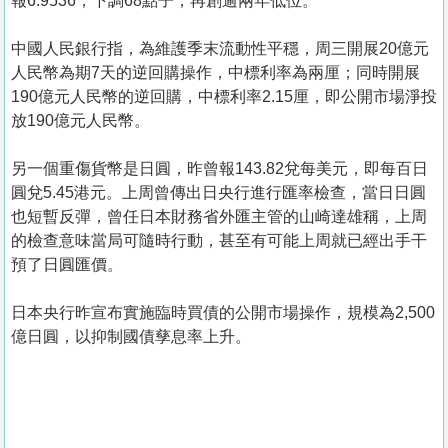
報6.9536，下調68點子，再創逾兩年低位。
中國人民銀行指，為維護季末流動性平穩，周三開展20億元
人民幣為期7天的逆回購操作，中標利率為兩厘；同時開展
190億元人民幣的逆回購，中標利率2.15厘，即公開市場淨投
放190億元人民幣。
另一個重傷貨幣是日圓，昨曾報143.82兌每美元，即每百日
圓兌5.45港元。上周曾傳出日央行進行匯率檢查，當日日圓
也短暫反彈，曾任日本財務省外匯主管的山崎達雄稱，上周
的檢查意味當局可隨時行動，甚至有可能上周就已經出手干
預了日圓匯價。
日本央行昨宣布實施臨時買債的公開市場操作，規模為2,500
億日圓，以抑制國債孳息率上升。