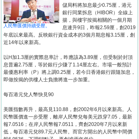
置
儲局料將加息最少0.75厘，港元
業
銀行同業拆息（HIBOR）全線上
揚，與樓宇按揭相關的一個月期
手
人民幣匯價持續受壓。
息連升9日，昨報2.59厘，創2019
冊
年底以來最高。反映銀行資金成本的3個月期息報3.15厘，創
近14年以來新高。
關
於
以H加1.3厘的實際息率計，昨應該為3.89厘，但受制於封頂
我
息普遍2.75厘，等於銀行少賺了1.14厘左右。市場一般預計
們
最優惠利率（P）將上調0.25厘，若今日香港銀行跟隨加息，
即做按揭的供樓人士負擔將進一步加重。
每百港元兌人幣快見90
美匯指數再升，最高見110.88，創2002年6月以來新高。人
民幣匯價進一步受壓，離岸人民幣兌每美元跌穿7.05，最新
報7.0516；在岸人民幣報7.0511，齊創2020年7月以來新
低，每百港元兌89.7元人民幣。而官方開出的人民幣中間價