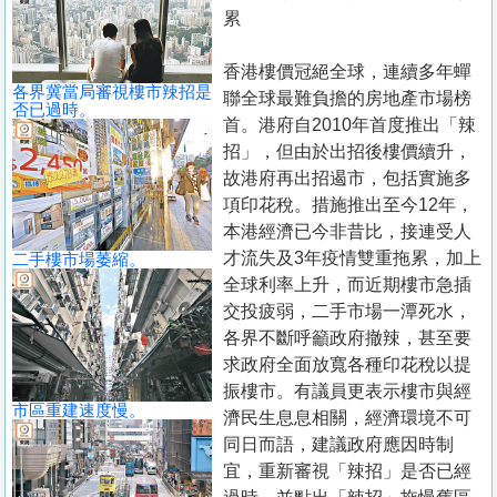
置
累
業
香港樓價冠絕全球，連續多年蟬
手
各界冀當局審視樓市辣招是
聯全球最難負擔的房地產市場榜
冊
否已過時。
首。港府自2010年首度推出「辣
招」，但由於出招後樓價續升，
關
故港府再出招遏市，包括實施多
於
項印花稅。措施推出至今12年，
我
本港經濟已今非昔比，接連受人
們
才流失及3年疫情雙重拖累，加上
二手樓市場萎縮。
全球利率上升，而近期樓市急插
交投疲弱，二手市場一潭死水，
各界不斷呼籲政府撤辣，甚至要
求政府全面放寬各種印花稅以提
振樓市。有議員更表示樓市與經
市區重建速度慢。
濟民生息息相關，經濟環境不可
同日而語，建議政府應因時制
宜，重新審視「辣招」是否已經