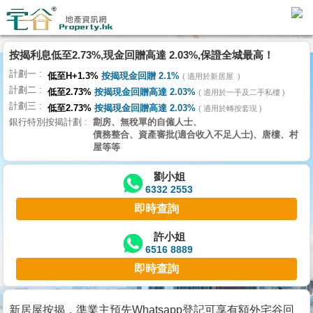
按揭利息低至2.73%,現金回贈高達 2.03%,保證全城最高！
主
計劃一
頁
低至H+1.3%
按揭現金回贈 2.1%
適用於新居屋
代
計劃二
低至2.73%
按揭現金回贈高達 2.03%
理
適用於一手及二手私樓
計劃三
搵
低至2.73%
按揭現金回贈高達 2.03%
適用於轉按套現
銀行特別按揭計劃
劏房、無稅單的自僱人士、
樓/
債務整合、資產審批(適合收入不足人士)、唐樓、村
成
屋等等
交
劉小姐
6332 2553
業
即時查詢
主
放
許小姐
6516 8889
盤
即時查詢
宅
谷
新居屋按揭，準業主預先Whatsapp登記可享有額外宅谷回