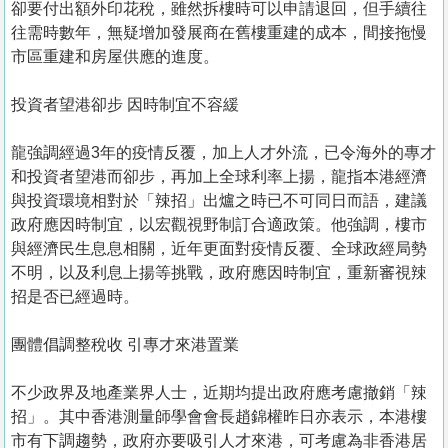
卻要付出額外印花稅，雖然拆樓時可以申請退回，但手續往
往需時數年，無疑增加發展商在舊樓重建的成本，間接拖慢
市區重建和房屋供應的進度。
投資者望港卻步 因時制宜不容緩
龍強調經過3年的疫情反覆，加上人才外流，已令海外的專才
和投資者望港而卻步，再加上全球利率上揚，龍指本港經濟
與投資環境相對於「辣招」出爐之時已不可同日而語，建議
政府應因時制宜，以宏觀視野制訂合適政策。他強調，樓市
與經濟民生息息相關，近年更面對疫情反覆、全球政經局勢
不明，以及利息上揚等挑戰，政府應因時制宜，重新審視辣
招是否已經過時。
團體倡調整稅收 引專才來港置業
不少政界及地產業界人士，近期均提出政府應考慮撤銷「辣
招」。其中香港測量師學會會長趙錦權昨日亦表示，本港樓
市有下調趨勢，政府亦要吸引人才來港，可考慮為非香港居