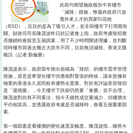
置
此前均期望施政報告中有樓市
業
「減辣」措施，惟最終政府只放
寬外來人才的買家印花稅
手
（BSD），且目的是為了吸引人才，並非與樓市下行周期有
冊
關。財政司司長陳茂波昨日於記者會上指，政府考慮辣招應
否撤銷時會留意五個因素，用了不少時間闡述理據，並判斷
關
現時樓市與過去幾次大跌市不同，目前無須減辣。香港文匯
於
報訊（記者 顏倫樂）
我
們
陳茂波表示，政府當年推出俗稱為「辣招」的樓市需求管理
措施，原意是希望在樓宇供應相對緊張的時候，讓未曾擁有
物業的香港永久居民較有優勢去置業。對於有評論形容辣招
是「退燒藥」，今天樓市下跌卻仍然要「食藥」並不合理，
陳茂波對此有不同看法，指今天雖然成交量減少，但樓價水
平仍相當高，並透露政府考慮是否減辣時，會看五個重要因
素。
第一個因素是看樓價的變化速度及幅度。陳茂波指，雖然今