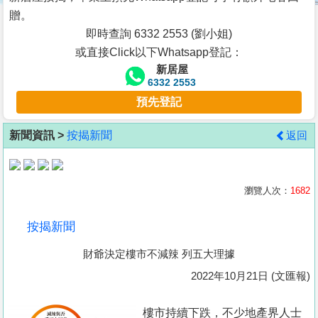
按
贈。
揭
即時查詢 6332 2553 (劉小姐)
或直接Click以下Whatsapp登記：
地
新居屋
產
6332 2553
博
預先登記
客
新聞資訊 >
按揭新聞
返回
地
產
新
瀏覽人次：
1682
聞
按揭新聞
數
財爺決定樓市不減辣 列五大理據
據
公
2022年10月21日 (文匯報)
佈
樓市持續下跌，不少地產界人士