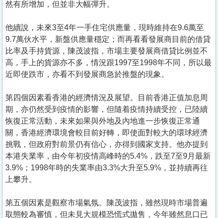
然有所增加，但並非大幅彈升。
他續說，未來3至4年一手住宅供應量，現時維持在9.6萬至
9.7萬伙水平，新盤供應量穩定；而再看看發展商目前的借貸
比率及手持貨源，陳茂波指，市場主要發展商借貸比例並不
高，手上的貨源亦不多，情況跟1997至1998年不同，所以最
近即使跌市，亦看不到發展商急於推盤的現象。
第四個因素看香港的經濟情況及展望。目前香港正值加息周
期，亦仍然受到疫情的影響，但隨着疫情持續受控，已陸續
恢復正常活動，未來如果與外地及內地進一步恢復正常通
關，香港經濟環境會較目前好轉，即使面對較大的環球經濟
挑戰，但政府對前景仍有信心，亦得到國家支持。他亦提到
本港失業率，由今年初疫情高峰時的5.4%，跌至7至9月最新
3.9%；1998年時的失業率由3.3%大升至5.9%，並持續再往
上攀升。
第五個因素是觀察市場氣氛。陳茂波指，雖然現時市場普遍
取態較為審慎，但未見大規模恐慌式拋售，今年雖然息口已