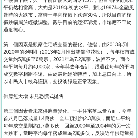
年樓價下跌，與一年前比較大約回落7.5%，但目前的樓價水
平仍然相當高，大約是2019年初的水平。對比1997年金融風
暴時的大跌市，當時一年內樓價下跌逾30%，所以目前的樓
價跌幅屬於輕微調整。觀乎目前的經濟環境，市場應不至於
過度擔心。
第二個因素是觀察住宅成交量的變化。他指，由2013年到
2020年的8年間（2013年2月推出雙倍印花稅），每年樓市成
交量約5萬多至6萬宗，2021年為7.2萬宗，波幅不大。而今
年平均每月約4,000宗，今年與去年合計，跟過往每年的平均
成交數字相距不遠。由於最近經濟轉差，加上息口向上，所
以市民入市較為謹慎，交投淡靜是正常現象。
供應無大增 未見恐慌式拋售
第三個因素看未來供應量變化。一手住宅落成量方面，今年
首八月已落成量1.4萬伙，全年預測約2.3萬伙，而近年平均
每年成交量則約1.7萬多伙。回顧2000年至2004年的另一次
大跌市，當時平均每年落成量為2萬多伙，反映近年供應量雖