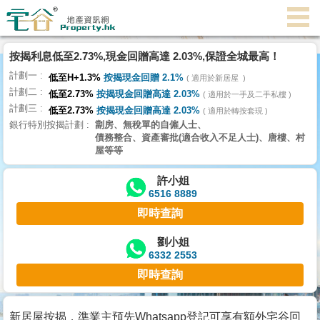
代
理
按揭利息低至2.73%,現金回贈高達 2.03%,保證全城最高！
主
計劃一
頁
低至H+1.3%
按揭現金回贈 2.1%
適用於新居屋
計劃二
低至2.73%
按揭現金回贈高達 2.03%
適用於一手及二手私樓
計劃三
搵
低至2.73%
按揭現金回贈高達 2.03%
適用於轉按套現
銀行特別按揭計劃
劏房、無稅單的自僱人士、
樓/
債務整合、資產審批(適合收入不足人士)、唐樓、村
成
屋等等
交
許小姐
6516 8889
業
即時查詢
主
放
劉小姐
6332 2553
盤
即時查詢
宅
谷
新居屋按揭，準業主預先Whatsapp登記可享有額外宅谷回