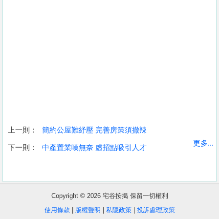
上一則：
簡約公屋難紓壓 完善房策須撤辣
收
更多...
下一則：
中產置業嘆無奈 虛招點吸引人才
藏
樓
盤
Copyright © 2026 宅谷按揭 保留一切權利
繁
简
ENG
使用條款
|
版權聲明
|
私隱政策
|
投訴處理政策
體
体